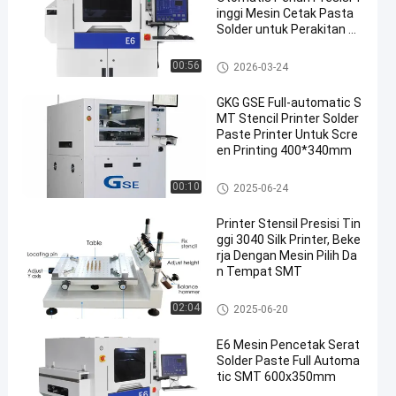
inggi Mesin Cetak Pasta
Solder untuk Perakitan P
CB
Printer stensil
00:56
2026-03-24
GKG GSE Full-automatic S
MT Stencil Printer Solder
Paste Printer Untuk Scre
en Printing 400*340mm
Printer stensil
00:10
2025-06-24
Printer Stensil Presisi Tin
ggi 3040 Silk Printer, Beke
rja Dengan Mesin Pilih Da
n Tempat SMT
Printer stensil
02:04
2025-06-20
E6 Mesin Pencetak Serat
Solder Paste Full Automa
tic SMT 600x350mm