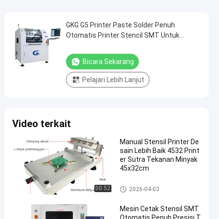
GKG G5 Printer Paste Solder Penuh
Otomatis Printer Stencil SMT Untuk
Pencetakan Layar
Bicara Sekarang
Pelajari Lebih Lanjut
Video terkait
Manual Stensil Printer De
sain Lebih Baik 4532 Print
er Sutra Tekanan Minyak
45x32cm
Printer stensil
00:52
2026-04-03
Mesin Cetak Stensil SMT
Otomatis Penuh Presisi T