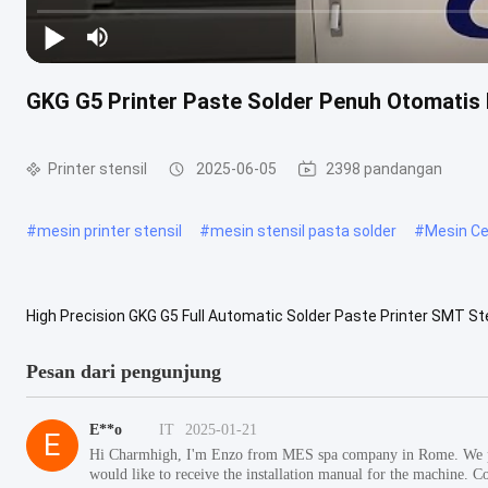
GKG G5 Printer Paste Solder Penuh Otomatis 
Printer stensil
2025-06-05
2398 pandangan
#
mesin printer stensil
#
mesin stensil pasta solder
#
Mesin Ce
High Precision GKG G5 Full Automatic Solder Paste Printer SMT St
Deskripsi Model GKG G5 adalah model klasik dengan akurasi tinggi d
Pesan dari pengunjung
E**o
IT
2025-01-21
E
Hi Charmhigh, I'm Enzo from MES spa company in Rome. We p
would like to receive the installation manual for the machine. 