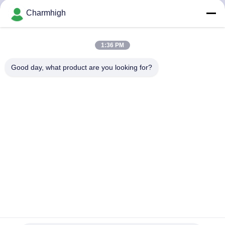
Charmhigh
KONTROL
KUALITAS
1:36 PM
Good day, what product are you looking for?
HUBUNGI
KAMI
BERITA
SHOPPING
ON
LINE
Pengumpan CHMT48VB 58 Sempurna + Mesin Pilih dan
Tempatkan Kamera Visi Ganda Desktop
PETA
TPS memilih dan menempatkan mesin
2025-05-07