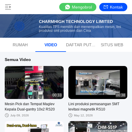
Mengobrol
Kontak
CHARMHIGH TECHNOLOGY LIMITED
Kualitas TPS memilih dan menempatkan mesin, lini
produksi smt produsen dari Cina
RUMAH
VIDEO
DAFTAR PUTAR
SITUS WEB
Semua Video
00:33
00:38
Mesin Pick dan Tempat Maglev
Lini produksi pemasangan SMT
Kepala Dual-gantry 10x2 RS20
levitasi magnetik RS10
July 09, 2026
May 12, 2026