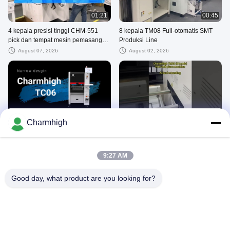
01:21
00:45
4 kepala presisi tinggi CHM-551
8 kepala TM08 Full-otomatis SMT
pick dan tempat mesin pemasangan
Produksi Line
0201 Charmhigh
August 07, 2026
August 02, 2026
01:04
00:46
Charmhigh
TC06 modul universal 6 kepala
Charmhigh TM08 PCBA Mesin
memilih dan menempatkan mesin
Manufaktur SMT Pick And Place
lebar 89cm sempit desgin
Mesin
August 07, 2026
August 02, 2026
9:27 AM
Good day, what product are you looking for?
00:48
01:13
6 Kepala SMT Pick and Place
CHM-551 video kerja nyata