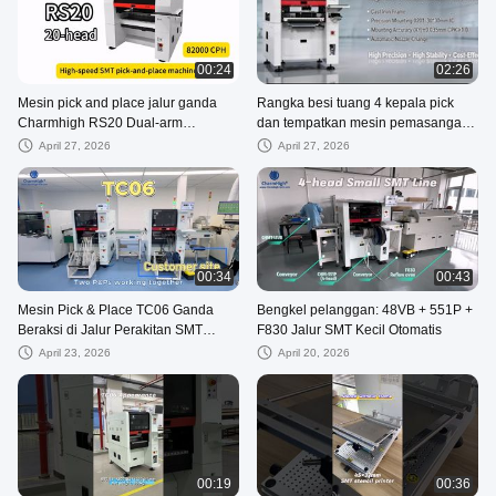
00:24
02:26
Mesin pick and place jalur ganda
Rangka besi tuang 4 kepala pick
Charmhigh RS20 Dual-arm
dan tempatkan mesin pemasangan
82000CPH
campuran CHM-551P
April 27, 2026
April 27, 2026
00:34
00:43
Mesin Pick & Place TC06 Ganda
Bengkel pelanggan: 48VB + 551P +
Beraksi di Jalur Perakitan SMT
F830 Jalur SMT Kecil Otomatis
Pelanggan
April 23, 2026
April 20, 2026
00:19
00:36