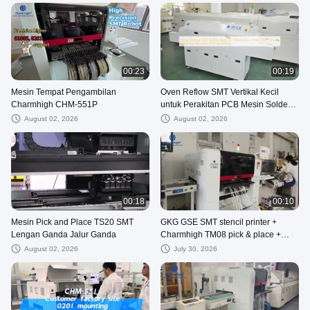
00:23
00:19
Mesin Tempat Pengambilan
Oven Reflow SMT Vertikal Kecil
Charmhigh CHM-551P
untuk Perakitan PCB Mesin Solder
Udara Panas CHM-F830 Elektronik
August 02, 2026
August 02, 2026
00:18
00:10
Mesin Pick and Place TS20 SMT
GKG GSE SMT stencil printer +
Lengan Ganda Jalur Ganda
Charmhigh TM08 pick & place +
JUKI SMT line
August 02, 2026
July 30, 2026