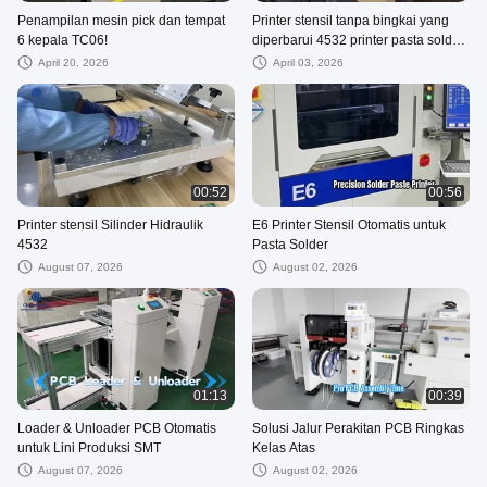
Penampilan mesin pick dan tempat
Printer stensil tanpa bingkai yang
6 kepala TC06!
diperbarui 4532 printer pasta solder
tahunan bahan presisi tinggi
April 20, 2026
April 03, 2026
00:52
00:56
Printer stensil Silinder Hidraulik
E6 Printer Stensil Otomatis untuk
4532
Pasta Solder
August 07, 2026
August 02, 2026
01:13
00:39
Loader & Unloader PCB Otomatis
Solusi Jalur Perakitan PCB Ringkas
untuk Lini Produksi SMT
Kelas Atas
August 07, 2026
August 02, 2026