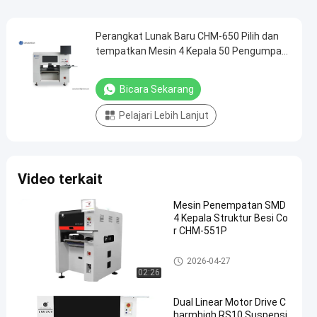
Perangkat Lunak Baru CHM-650 Pilih dan
tempatkan Mesin 4 Kepala 50 Pengumpan
+ Rel PCB
Bicara Sekarang
Pelajari Lebih Lanjut
Video terkait
Mesin Penempatan SMD
4 Kepala Struktur Besi Co
r CHM-551P
TPS memilih dan menempatk
2026-04-27
an mesin
02:26
Dual Linear Motor Drive C
harmhigh RS10 Suspensi