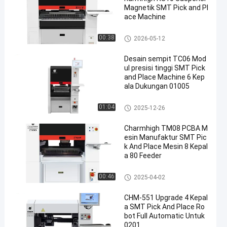
Magnetik SMT Pick and Pl
ace Machine
TPS memilih dan menempatk
00:38
2026-05-12
an mesin
Desain sempit TC06 Mod
ul presisi tinggi SMT Pick
and Place Machine 6 Kep
ala Dukungan 01005
TPS memilih dan menempatk
01:04
2025-12-26
an mesin
Charmhigh TM08 PCBA M
esin Manufaktur SMT Pic
k And Place Mesin 8 Kepal
a 80 Feeder
TPS memilih dan menempatk
00:46
2025-04-02
an mesin
CHM-551 Upgrade 4 Kepal
a SMT Pick And Place Ro
bot Full Automatic Untuk
0201