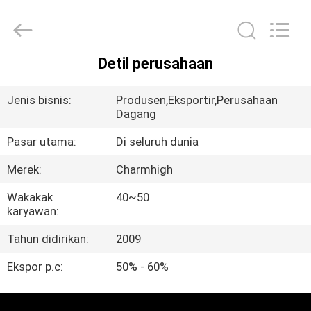
-
2026
CHARMHIGH
TECHNOLOGY
LIMITED.
All
Rights
Detil perusahaan
Reserved.
RUMAH
Jenis bisnis:
Produsen,Eksportir,Perusahaan
PRODUK
Dagang
Pasar utama:
Di seluruh dunia
VIDEO
Merek:
Charmhigh
Wakakak
40~50
TENTANG
karyawan:
KAMI
Tahun didirikan:
2009
Ekspor p.c:
50% - 60%
TUR
PABRIK