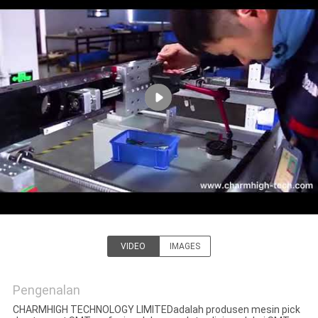
KONTROL
KUALITAS
HUBUNGI
KAMI
BERITA
SHOPPING
ON
VIDEO
IMAGES
LINE
CHARMHIGH TECHNOLOGY
LIMITED
Pengenalan
PETA
CHARMHIGH TECHNOLOGY LIMITEDadalah produsen mesin pick