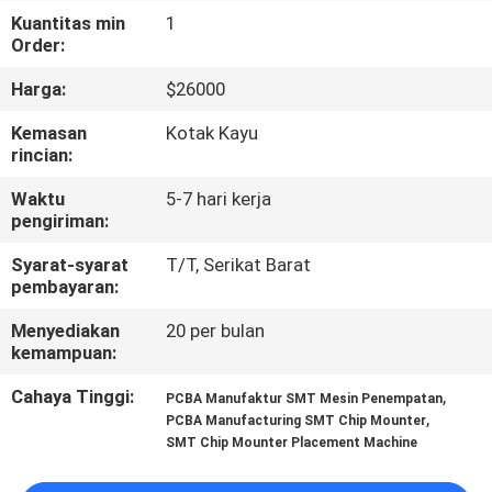
Kuantitas min
1
KONTROL
Order:
KUALITAS
Harga:
$26000
Kemasan
Kotak Kayu
HUBUNGI
rincian:
KAMI
Waktu
5-7 hari kerja
pengiriman:
BERITA
Syarat-syarat
T/T, Serikat Barat
pembayaran:
SHOPPING
Menyediakan
20 per bulan
kemampuan:
ON
Cahaya Tinggi:
,
PCBA Manufaktur SMT Mesin Penempatan
LINE
,
PCBA Manufacturing SMT Chip Mounter
SMT Chip Mounter Placement Machine
PETA