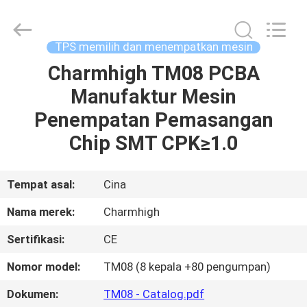
-
2026
CHARMHIGH
TECHNOLOGY
LIMITED.
TPS memilih dan menempatkan mesin
All
Rights
Reserved.
Charmhigh TM08 PCBA
RUMAH
Manufaktur Mesin
PRODUK
Penempatan Pemasangan
Chip SMT CPK≥1.0
VIDEO
Tempat asal:
Cina
TENTANG
Nama merek:
Charmhigh
KAMI
Sertifikasi:
CE
TUR
Nomor model:
TM08 (8 kepala +80 pengumpan)
PABRIK
Dokumen:
TM08 - Catalog.pdf