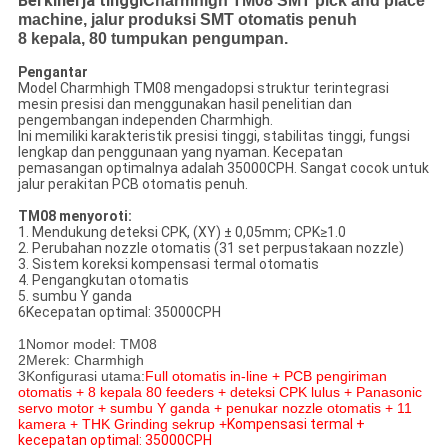
Berkinerja tinggi
Charmhigh TM08 SMT pick and place
machine, jalur produksi SMT otomatis penuh
8 kepala, 80 tumpukan pengumpan.
Pengantar
Model Charmhigh TM08 mengadopsi struktur terintegrasi
mesin presisi dan menggunakan hasil penelitian dan
pengembangan independen Charmhigh.
Ini memiliki karakteristik presisi tinggi, stabilitas tinggi, fungsi
lengkap dan penggunaan yang nyaman. Kecepatan
pemasangan optimalnya adalah 35000CPH. Sangat cocok untuk
jalur perakitan PCB otomatis penuh.
TM08 menyoroti:
1. Mendukung deteksi CPK, (XY) ± 0,05mm; CPK≥1.0
2. Perubahan nozzle otomatis (31 set perpustakaan nozzle)
3. Sistem koreksi kompensasi termal otomatis
4. Pengangkutan otomatis
5. sumbu Y ganda
6Kecepatan optimal: 35000CPH
1Nomor model: TM08
2Merek: Charmhigh
3Konfigurasi utama:
Full otomatis in-line + PCB pengiriman
otomatis + 8 kepala 80 feeders + deteksi CPK lulus + Panasonic
servo motor + sumbu Y ganda + penukar nozzle otomatis + 11
kamera + THK Grinding sekrup +
Kompensasi termal +
kecepatan optimal: 35000CPH