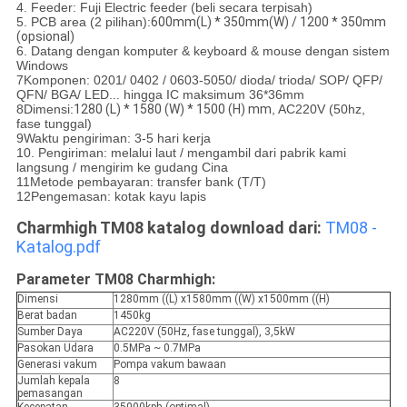
4. Feeder: Fuji Electric feeder (beli secara terpisah)
5. PCB area (2 pilihan):
600mm(L) * 350mm(W) / 1200 * 350mm
(opsional)
6. Datang dengan komputer & keyboard & mouse dengan sistem
Windows
7Komponen: 0201/ 0402 / 0603-5050/ dioda/ trioda/ SOP/ QFP/
QFN/ BGA/ LED... hingga IC maksimum 36*36mm
8Dimensi:
1280 (L) * 1580 (W) * 1500 (H) mm
, AC220V (50hz,
fase tunggal)
9Waktu pengiriman: 3-5 hari kerja
10. Pengiriman: melalui laut / mengambil dari pabrik kami
langsung / mengirim ke gudang Cina
11Metode pembayaran: transfer bank (T/T)
12Pengemasan: kotak kayu lapis
Charmhigh TM08 katalog download dari:
TM08 -
Katalog.pdf
Parameter TM08 Charmhigh:
Dimensi
1280mm ((L) x1580mm ((W) x1500mm ((H)
Berat badan
1450kg
Sumber Daya
AC220V (50Hz, fase tunggal), 3,5kW
Pasokan Udara
0.5MPa ~ 0.7MPa
Generasi vakum
Pompa vakum bawaan
Jumlah kepala
8
pemasangan