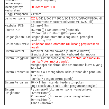
Kecepatan
35000kph (optimal)
pemasangan
Meningkatnya
±0,05mm CPK≥1.0
Keakuratan
Tinggi komponen
≤ 12mm
Jenis komponen
0201/
0402/0603?? 5050/SOT/SOP/QFP/QFN/BGA, dll.
(resistor/kondensator/diode/triode/LED/IC, dll.)
Ketebalan PCB
0.6mm~3.5mm
Ukuran PCB
450mm ((L) x350mm ((W) (standar);
1200mm ((L) x350mm ((W) (opsional)
Pengangkutan PCB
Pengangkutan otomatis 3-bagian rel, perangkat
pendukung PCB
Perubahan Nozzle
Perubahan nozel otomatis (31-lubang perpustakaan
nozel)
Sistem kontrol
Komputer industri bawaan (sistem Windows)
dilengkapi dengan monitor, keyboard, dan mouse
Sistem Penggerak
sumbu X&Y didorong oleh
Servo motor Panasonic A6
(sumbu Y oleh motor ganda);
mengadopsi akselerasi dan perlambatan kurva S yang
fleksibel
Sistem Transmisi
sumbu X & Y mengadopsi sekrup tanah dan panduan
linier bisu
(Sumbu Y dengan sekrup ganda)
Sistem Penganan
80 NXT 8mm standar feeders tumpukan
(juga cocok untuk baki IC dan pengumpan tongkat)
Sistem
Fly camerax8 (ukuran komponen yang berlaku:
Penglihatan
16mmx16mm);
IC camerax1 (ukuran komponen yang berlaku:
36mmx36mm);
Tanda kamerax2