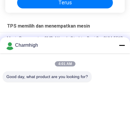
Terus
TPS memilih dan menempatkan mesin
Mesin Penempatan SMD 4 Kepala Struktur Besi Cor CHM-551P
Charmhigh
Desain sempit TC06 Modul presisi tinggi SMT Pick and Place
Machine 6 Kepala Dukungan 01005
4:01 AM
Charmhigh TM08 PCBA Manufaktur Mesin Penempatan
Pemasangan Chip SMT CPK≥1.0
Good day, what product are you looking for?
Bad Request
Semua
TPS Memilih Dan 
Lini Produksi Smt
Menempatkan Mesin
Printer Stensil
Oven Reflow SMT