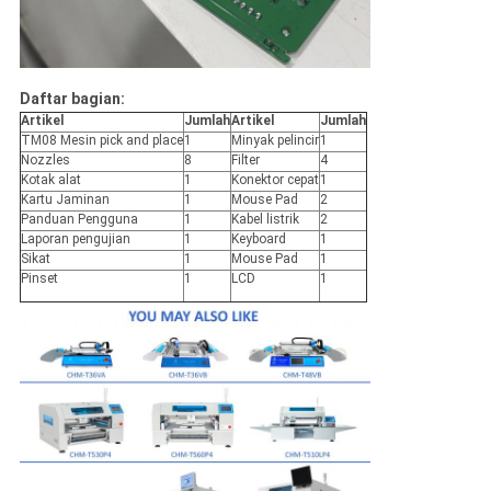
Daftar bagian:
Artikel
Jumlah
Artikel
Jumlah
TM08 Mesin pick and place
1
Minyak pelincir
1
Nozzles
8
Filter
4
Kotak alat
1
Konektor cepat
1
Kartu Jaminan
1
Mouse Pad
2
Panduan Pengguna
1
Kabel listrik
2
Laporan pengujian
1
Keyboard
1
Sikat
1
Mouse Pad
1
Pinset
1
LCD
1