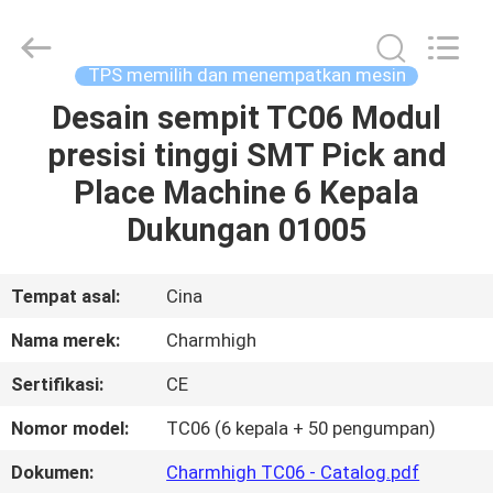
-
2026
CHARMHIGH
TECHNOLOGY
LIMITED.
TPS memilih dan menempatkan mesin
All
Rights
Reserved.
Desain sempit TC06 Modul
RUMAH
presisi tinggi SMT Pick and
PRODUK
Place Machine 6 Kepala
Dukungan 01005
VIDEO
Tempat asal:
Cina
TENTANG
Nama merek:
Charmhigh
KAMI
Sertifikasi:
CE
TUR
Nomor model:
TC06 (6 kepala + 50 pengumpan)
PABRIK
Dokumen:
Charmhigh TC06 - Catalog.pdf