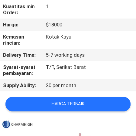
Kuantitas min
1
KONTROL
Order:
KUALITAS
Harga:
$18000
Kemasan
Kotak Kayu
HUBUNGI
rincian:
KAMI
Delivery Time:
5-7 working days
Syarat-syarat
T/T, Serikat Barat
BERITA
pembayaran:
Supply Ability:
20 per month
SHOPPING
ON
HARGA TERBAIK
LINE
PETA