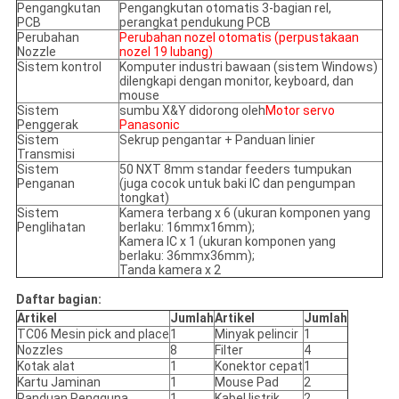
Pengangkutan
Pengangkutan otomatis 3-bagian rel,
PCB
perangkat pendukung PCB
Perubahan
Perubahan nozel otomatis (perpustakaan
Nozzle
nozel 19 lubang)
Sistem kontrol
Komputer industri bawaan (sistem Windows)
dilengkapi dengan monitor, keyboard, dan
mouse
Sistem
sumbu X&Y didorong oleh
Motor servo
Penggerak
Panasonic
Sistem
Sekrup pengantar + Panduan linier
Transmisi
Sistem
50 NXT 8mm standar feeders tumpukan
Penganan
(juga cocok untuk baki IC dan pengumpan
tongkat)
Sistem
Kamera terbang x 6 (ukuran komponen yang
Penglihatan
berlaku: 16mmx16mm);
Kamera IC x 1 (ukuran komponen yang
berlaku: 36mmx36mm);
Tanda kamera x 2
Daftar bagian:
Artikel
Jumlah
Artikel
Jumlah
TC06 Mesin pick and place
1
Minyak pelincir
1
Nozzles
8
Filter
4
Kotak alat
1
Konektor cepat
1
Kartu Jaminan
1
Mouse Pad
2
Panduan Pengguna
1
Kabel listrik
2