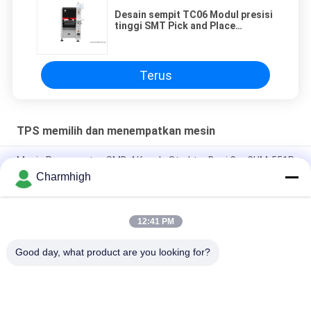
Desain sempit TC06 Modul presisi
tinggi SMT Pick and Place
Machine 6 Kepala Dukungan 01005
Terus
TPS memilih dan menempatkan mesin
Mesin Penempatan SMD 4 Kepala Struktur Besi Cor CHM-551P
Charmhigh
Desain sempit TC06 Modul presisi tinggi SMT Pick and Place
Machine 6 Kepala Dukungan 01005
12:41 PM
Charmhigh TM08 PCBA Manufaktur Mesin Penempatan
Pemasangan Chip SMT CPK≥1.0
Good day, what product are you looking for?
Bad Request
Semua