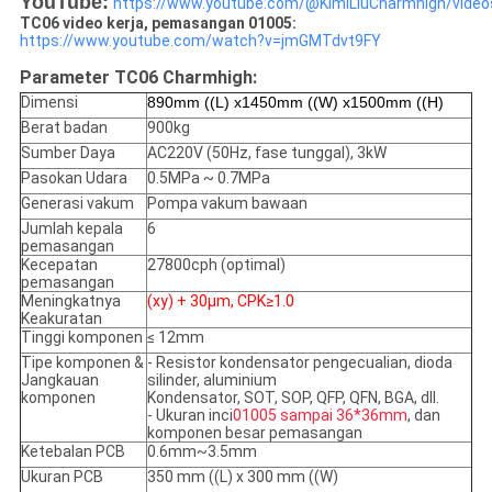
YouTube:
https://www.youtube.com/@KimiLiuCharmhigh/video
TC06 video kerja, pemasangan 01005:
https://www.youtube.com/watch?v=jmGMTdvt9FY
Parameter TC06 Charmhigh:
Dimensi
890mm ((L) x1450mm ((W) x1500mm ((H)
Berat badan
900kg
Sumber Daya
AC220V (50Hz, fase tunggal), 3kW
Pasokan Udara
0.5MPa ~ 0.7MPa
Generasi vakum
Pompa vakum bawaan
Jumlah kepala
6
pemasangan
Kecepatan
27800cph (optimal)
pemasangan
Meningkatnya
(xy) + 30μm, CPK≥1.0
Keakuratan
Tinggi komponen
≤ 12mm
Tipe komponen &
- Resistor kondensator pengecualian, dioda
Jangkauan
silinder, aluminium
komponen
Kondensator, SOT, SOP, QFP, QFN, BGA, dll.
- Ukuran inci
01005 sampai 36*36mm
, dan
komponen besar pemasangan
Ketebalan PCB
0.6mm~3.5mm
Ukuran PCB
350 mm ((L) x 300 mm ((W)