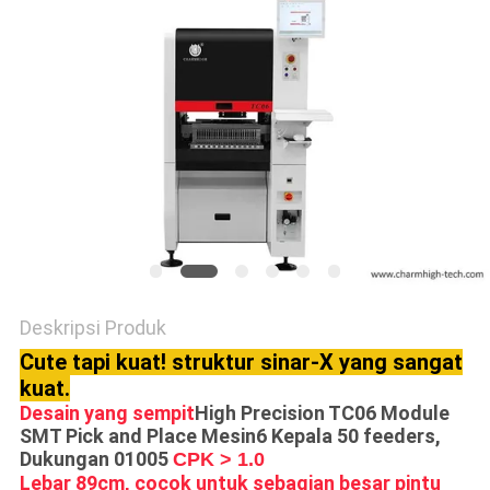
SITUS
KEBIJAKAN
PRIVASI
Deskripsi Produk
Cute tapi kuat! struktur sinar-X yang sangat
kuat.
Desain yang sempit
High Precision TC06 Module
SMT Pick and Place Mesin
6 Kepala 50 feeders,
Dukungan 01005
CPK > 1.0
Lebar 89cm, cocok untuk sebagian besar pintu