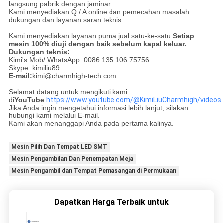
langsung pabrik dengan jaminan.
Kami menyediakan Q / A online dan pemecahan masalah
dukungan dan layanan saran teknis.
Kami menyediakan layanan purna jual satu-ke-satu.
Setiap
mesin 100% diuji dengan baik sebelum kapal keluar.
Dukungan teknis:
Kimi's Mob/ WhatsApp: 0086 135 106 75756
Skype: kimiliu89
E-mail:
kimi@charmhigh-tech.com
Selamat datang untuk mengikuti kami
di
YouTube
:
https://www.youtube.com/@KimiLiuCharmhigh/videos
Jika Anda ingin mengetahui informasi lebih lanjut, silakan
hubungi kami melalui E-mail.
Kami akan menanggapi Anda pada pertama kalinya.
Mesin Pilih Dan Tempat LED SMT
Mesin Pengambilan Dan Penempatan Meja
Mesin Pengambil dan Tempat Pemasangan di Permukaan
Dapatkan Harga Terbaik untuk