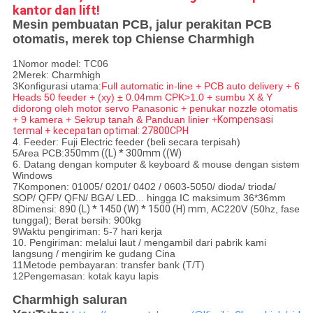
kantor dan lift!
Mesin pembuatan PCB, jalur perakitan PCB
otomatis, merek top Chiense Charmhigh
1Nomor model: TC06
2Merek: Charmhigh
3Konfigurasi utama:
Full automatic in-line + PCB auto delivery + 6
Heads 50 feeder + (xy) ± 0.04mm CPK>1.0 + sumbu X & Y
didorong oleh motor servo Panasonic + penukar nozzle otomatis
+ 9 kamera + Sekrup tanah & Panduan linier +
Kompensasi
termal + kecepatan optimal: 27800CPH
4. Feeder: Fuji Electric feeder (beli secara terpisah)
5Area PCB:
350mm ((L) * 300mm ((W)
6. Datang dengan komputer & keyboard & mouse dengan sistem
Windows
7Komponen: 01005/ 0201/ 0402 / 0603-5050/ dioda/ trioda/
SOP/ QFP/ QFN/ BGA/ LED... hingga IC maksimum 36*36mm
8Dimensi: 89
0 (L) * 1450 (W) * 1500 (H) mm
, AC220V (50hz, fase
tunggal); Berat bersih: 900kg
9Waktu pengiriman: 5-7 hari kerja
10. Pengiriman: melalui laut / mengambil dari pabrik kami
langsung / mengirim ke gudang Cina
11Metode pembayaran: transfer bank (T/T)
12Pengemasan: kotak kayu lapis
Charmhigh saluran