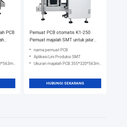
gah PCB
Pemuat PCB otomatis K1-250
ah
Pemuat majalah SMT untuk jalur
elis
produksi SMT
nama:pemuat PCB
Aplikasi:Lini Produksi SMT
 (gratis)
Ukuran majalah PCB:355*320*563mm (gratis)
HUBUNGI SEKARANG