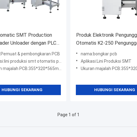
utomatic SMT Production
Produk Elektronik Pengung
ader Unloader dengan PLC
Otomatis K2-250 Pengungg
l System dan SMEMA
Majalah SMT Untuk Baris Maj
:Pemuat & pembongkaran PCB
nama:bongkar pcb
ce Compatibility
SMT
si:lini produksi smt otomatis penuh
Aplikasi:Lini Produksi SMT
h PCB:355*320*565mm; 460*400*565mm; 535*460*565mm, 648*530*568mm
Ukuran majalah PCB:355*320*563mm
HUBUNGI SEKARANG
HUBUNGI SEKARANG
Page 1 of 1