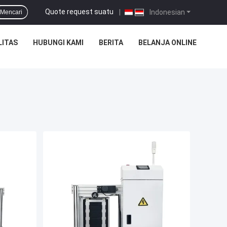
Quote request suatu
|
Indonesian
Mencari
LITAS
HUBUNGI KAMI
BERITA
BELANJA ONLINE