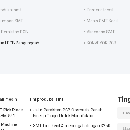
produksi smt
Printer stensil
gumpan SMT
Mesin SMT Kecil
r Perakitan PCB
Aksesoris SMT
uat PCB Pengunggah
KONVEYOR PCB
Tin
an mesin
lini produksi smt
T Pick Place
Jalur Perakitan PCB Otomatis Penuh
 CHM-551
Kinerja Tinggi Untuk Manufaktur
Elektronik
e Machine
SMT Line kecil & menengah dengan 3250