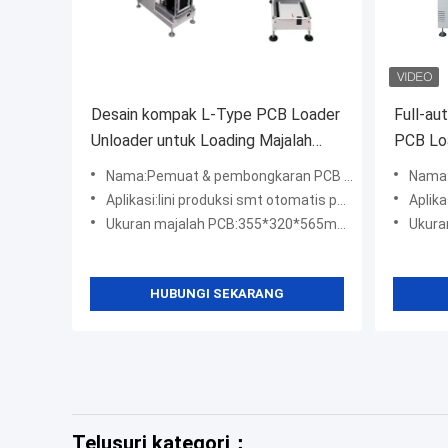
Desain kompak L-Type PCB Loader
Full-a
Unloader untuk Loading Majalah
PCB Lo
SMT Produksi Line
Contro
Nama:Pemuat & pembongkaran PCB tipe-L
Nama
Interfa
Aplikasi:lini produksi smt otomatis penuh
Aplika
Ukuran majalah PCB:355*320*565mm; 460*400*565mm;
Ukuran majala
HUBUNGI SEKARANG
Telusuri kategori：