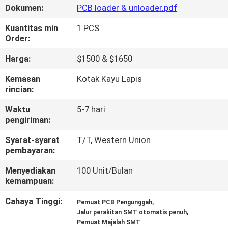
Dokumen:
PCB loader & unloader.pdf
KONTROL
Kuantitas min
1 PCS
KUALITAS
Order:
Harga:
$1500 & $1650
HUBUNGI
Kemasan
Kotak Kayu Lapis
KAMI
rincian:
Waktu
5-7 hari
BERITA
pengiriman:
Syarat-syarat
T/T, Western Union
pembayaran:
SHOPPING
ON
Menyediakan
100 Unit/Bulan
kemampuan:
LINE
Cahaya Tinggi:
,
Pemuat PCB Pengunggah
,
Jalur perakitan SMT otomatis penuh
PETA
Pemuat Majalah SMT