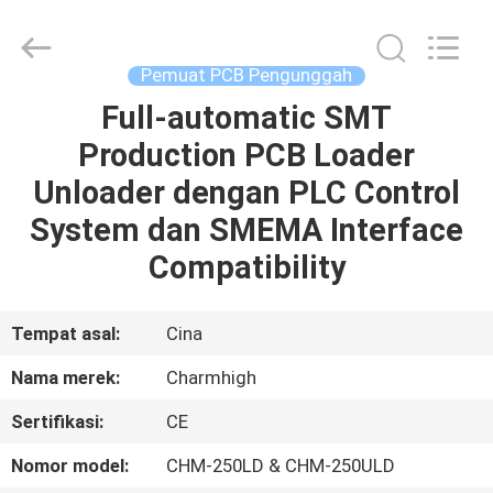
-
2026
CHARMHIGH
TECHNOLOGY
LIMITED.
Pemuat PCB Pengunggah
All
Rights
Reserved.
Full-automatic SMT
RUMAH
Production PCB Loader
PRODUK
Unloader dengan PLC Control
System dan SMEMA Interface
VIDEO
Compatibility
TENTANG
Tempat asal:
Cina
KAMI
Nama merek:
Charmhigh
Sertifikasi:
CE
TUR
PABRIK
Nomor model:
CHM-250LD & CHM-250ULD