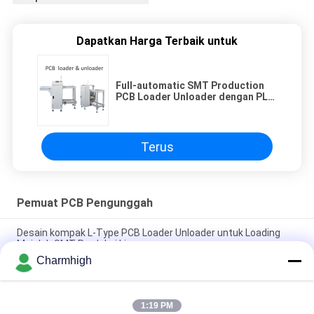
Dapatkan Harga Terbaik untuk
Full-automatic SMT Production
PCB Loader Unloader dengan PLC
Control System dan SMEMA
Interface Compatibility
Terus
Pemuat PCB Pengunggah
Desain kompak L-Type PCB Loader Unloader untuk Loading
Majalah SMT Produksi Line
Charmhigh
Full-automatic SMT Production PCB Loader Unloader dengan
PLC Control System dan SMEMA Interface Compatibility
1:19 PM
Produk Elektronik Pengunggah PCB Otomatis K2-250