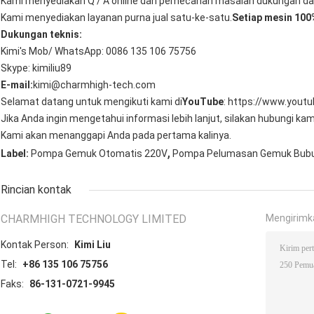
Kami menyediakan Q / A online dan pemecahan masalah dukungan dan
Kami menyediakan layanan purna jual satu-ke-satu.
Setiap mesin 100%
Dukungan teknis:
Kimi's Mob/ WhatsApp: 0086 135 106 75756
Skype: kimiliu89
E-mail:
kimi@charmhigh-tech.com
Selamat datang untuk mengikuti kami di
YouTube
: https://www.yout
Jika Anda ingin mengetahui informasi lebih lanjut, silakan hubungi kami
Kami akan menanggapi Anda pada pertama kalinya.
,
Label:
Pompa Gemuk Otomatis 220V
Pompa Pelumasan Gemuk Bub
Rincian kontak
CHARMHIGH TECHNOLOGY LIMITED
Mengirimk
Kontak Person:
Kimi Liu
Tel:
+86 135 106 75756
Faks:
86-131-0721-9945