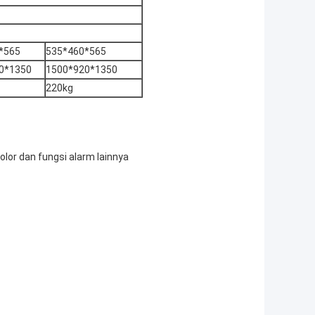
*565
535*460*565
0*1350
1500*920*1350
220kg
olor dan fungsi alarm lainnya