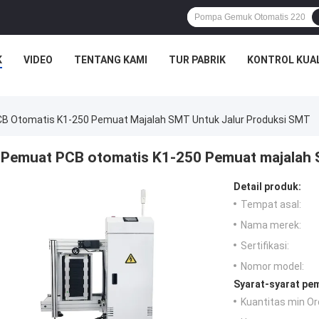
K
VIDEO
TENTANG KAMI
TUR PABRIK
KONTROL KUA
B Otomatis K1-250 Pemuat Majalah SMT Untuk Jalur Produksi SMT
Pemuat PCB otomatis K1-250 Pemuat majalah 
Detail produk:
Tempat asal:
Nama merek:
Sertifikasi:
Nomor model:
Syarat-syarat pe
Kuantitas min Or