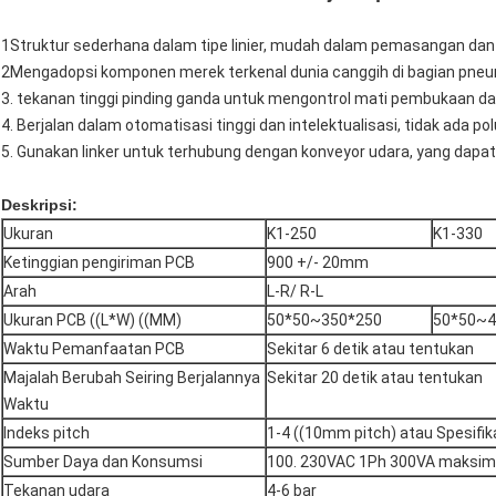
1Struktur sederhana dalam tipe linier, mudah dalam pemasangan dan
2Mengadopsi komponen merek terkenal dunia canggih di bagian pneumat
3. tekanan tinggi pinding ganda untuk mengontrol mati pembukaan d
4. Berjalan dalam otomatisasi tinggi dan intelektualisasi, tidak ada pol
5. Gunakan linker untuk terhubung dengan konveyor udara, yang dapat
Deskripsi:
Ukuran
K1-250
K1-330
Ketinggian pengiriman PCB
900 +/- 20mm
Arah
L-R/ R-L
Ukuran PCB ((L*W) ((MM)
50*50~350*250
50*50~4
Waktu Pemanfaatan PCB
Sekitar 6 detik atau tentukan
Majalah Berubah Seiring Berjalannya
Sekitar 20 detik atau tentukan
Waktu
Indeks pitch
1-4 ((10mm pitch) atau Spesifik
Sumber Daya dan Konsumsi
100. 230VAC 1Ph 300VA maksim
Tekanan udara
4-6 bar