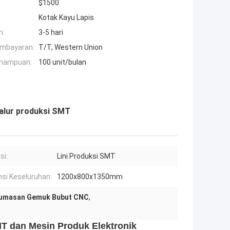
$1500
Kotak Kayu Lapis
n:
3-5 hari
embayaran:
T/T, Western Union
mampuan:
100 unit/bulan
alur produksi SMT
si:
Lini Produksi SMT
si Keseluruhan:
1200x800x1350mm
umasan Gemuk Bubut CNC
,
T dan Mesin Produk Elektronik