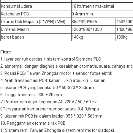
Konsumsi Udara
10 ltr/menit maksimal
Ketebalan PCB
0.4mm min
Ukuran Rak Majalah (L*W*H) (MM)
355*320*565
460*400
Dimensi Mesin
1200*800*1350
1400*86
berat badan
140kg
180kg
Fitur
:
1. layar sentuh cerdas + sistem kontrol Siemens PLC
2. abnormal, dengan diagnosis kesalahan otomatis, suara, cahaya tric
3. Posisi PCB: Taiwan Zhongda motor + sensor fotoelektrik
4. Arah transportasi PCB: kanan → kiri atau kiri → kanan
5. ukuran PCB yang berlaku: 50 * 50-320 * 250mm
6. Tinggi transmisi: 900 ± 20 mm
7. Permintaan daya: tegangan AC 220V / 50 / 60 Hz
8Persyaratan kompresor sumber udara: 0,4-0,6mpa
9. ukuran rak PCB isi dalam loader: 355 * 320 * 563mm
10. Penggantian otomatis rak PCB
11Sistem rem: Taiwan Zhongda sistem rem motor diadopsi