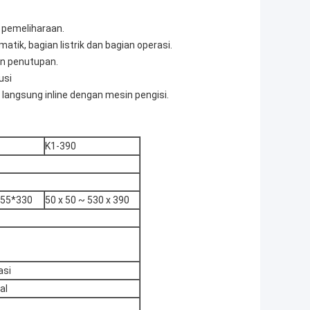
 pemeliharaan.
ik, bagian listrik dan bagian operasi.
an penutupan.
usi
 langsung inline dengan mesin pengisi.
K1-390
55*330
50 x 50 ~ 530 x 390
asi
al