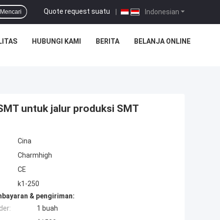
Quote request suatu
|
Indonesian
Mencari
LITAS
HUBUNGI KAMI
BERITA
BELANJA ONLINE
SMT untuk jalur produksi SMT
Cina
Charmhigh
CE
k1-250
mbayaran & pengiriman:
der:
1 buah