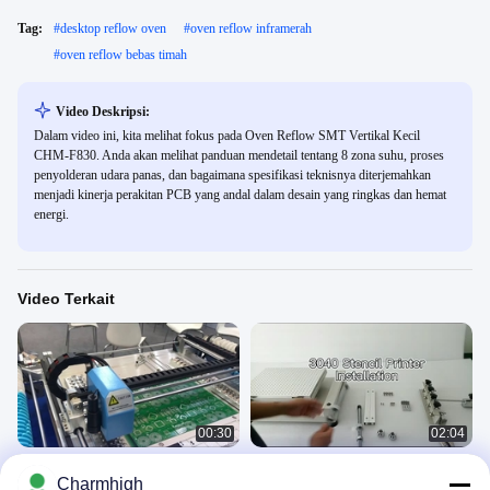
Tag:
#
desktop reflow oven
#
oven reflow inframerah
#
oven reflow bebas timah
Video Deskripsi:
Dalam video ini, kita melihat fokus pada Oven Reflow SMT Vertikal Kecil
CHM-F830. Anda akan melihat panduan mendetail tentang 8 zona suhu, proses
penyolderan udara panas, dan bagaimana spesifikasi teknisnya diterjemahkan
menjadi kinerja perakitan PCB yang andal dalam desain yang ringkas dan hemat
energi.
Video Terkait
00:30
02:04
Lini Perakitan PCB SMT Presisi
Printer Stencil Presisi Tinggi 3040
Charmhigh
Tinggi Dengan Pengumpan Getaran
SMT Printer Sutra Lini Produksi SMT