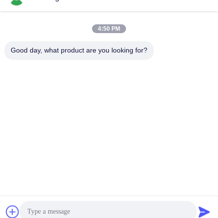
manual
SMT Line
Printer Stencil SMT
January 27, 2021
May 20, 2024
4:50 PM
Good day, what product are you looking for?
01:50
01:16
Pemasang Chip SMT Empat Kepala
Double Side SMT Pick And Place
Tipe Desktop Kontrol Layar Sentuh
Machine 3000cph Dengan Visi
SMT Pnp Machine
SMT Pnp Machine
February 01, 2021
January 27, 2021
00:46
00:18
CHM-551 upgrade 4 kepala pick &
High Speed SMT Pick Place Machine
tempat mesin
8 Kepala Dengan Nozzle Changer
SMT Pnp Machine
SMT Pnp Machine