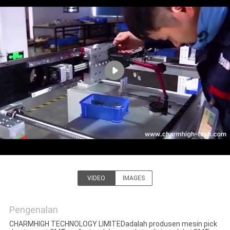
KONTROL
KUALITAS
HUBUNGI
KAMI
BERITA
SHOPPING
ON
VIDEO
IMAGES
LINE
CHARMHIGH TECHNOLOGY
LIMITED
Pengenalan
PETA
CHARMHIGH TECHNOLOGY LIMITEDadalah produsen mesin pick