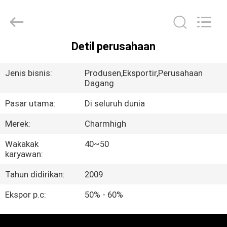
-
2026
CHARMHIGH
TECHNOLOGY
LIMITED.
All
Rights
Detil perusahaan
Reserved.
RUMAH
Jenis bisnis:
Produsen,Eksportir,Perusahaan
PRODUK
Dagang
Pasar utama:
Di seluruh dunia
VIDEO
Merek:
Charmhigh
Wakakak
40~50
TENTANG
karyawan:
KAMI
Tahun didirikan:
2009
Ekspor p.c:
50% - 60%
TUR
PABRIK