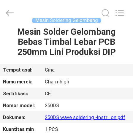
-
2026
CHARMHIGH
TECHNOLOGY
LIMITED.
Mesin Soldering Gelombang
All
Rights
Reserved.
Mesin Solder Gelombang
RUMAH
Bebas Timbal Lebar PCB
PRODUK
250mm Lini Produksi DIP
VIDEO
Tempat asal:
Cina
Nama merek:
Charmhigh
TENTANG
Sertifikasi:
CE
KAMI
Nomor model:
250DS
TUR
Dokumen:
250DS wave soldering -Instr...on.pdf
PABRIK
Kuantitas min
1 PCS