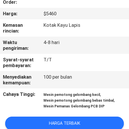
Order:
KONTROL
Harga:
$5460
KUALITAS
Kemasan
Kotak Kayu Lapis
rincian:
HUBUNGI
Waktu
4-8 hari
pengiriman:
KAMI
Syarat-syarat
T/T
pembayaran:
BERITA
Menyediakan
100 per bulan
kemampuan:
SHOPPING
Cahaya Tinggi:
,
Mesin pemotong gelombang kecil
ON
,
Mesin pemotong gelombang bebas timbal
LINE
Mesin Pemanas Gelombang PCB DIP
PETA
HARGA TERBAIK