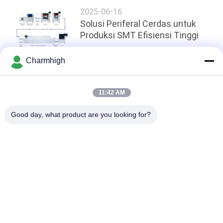
2025-06-16
Solusi Periferal Cerdas untuk
Produksi SMT Efisiensi Tinggi
Charmhigh
Atas
11:42 AM
Good day, what product are you looking for?
Bad Request
Semua
TPS Memilih Dan 
Lini Produksi Smt
Menempatkan Mesin
Printer Stensil
Oven Reflow SMT