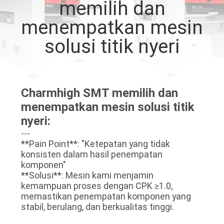
memilih dan
KONTROL
menempatkan mesin
KUALITAS
solusi titik nyeri
HUBUNGI
KAMI
Charmhigh SMT memilih dan
menempatkan mesin solusi titik
BERITA
nyeri:
---
**Pain Point**: "Ketepatan yang tidak
SHOPPING
konsisten dalam hasil penempatan
komponen"
ON
**Solusi**: Mesin kami menjamin
LINE
kemampuan proses dengan CPK ≥1.0,
memastikan penempatan komponen yang
stabil, berulang, dan berkualitas tinggi.
PETA