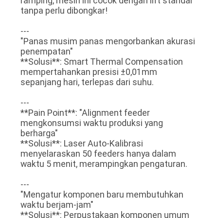
ramping, mesin ini cocok dengan lift standar
tanpa perlu dibongkar!
---
"Panas musim panas mengorbankan akurasi
penempatan"
**Solusi**: Smart Thermal Compensation
mempertahankan presisi ±0,01mm
sepanjang hari, terlepas dari suhu.
---
**Pain Point**: "Alignment feeder
mengkonsumsi waktu produksi yang
berharga"
**Solusi**: Laser Auto-Kalibrasi
menyelaraskan 50 feeders hanya dalam
waktu 5 menit, merampingkan pengaturan.
---
"Mengatur komponen baru membutuhkan
waktu berjam-jam"
**Solusi**: Perpustakaan komponen umum