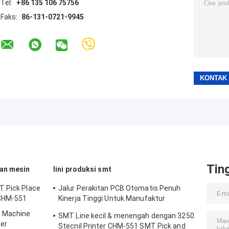
Tel:
+86 135 106 75756
Faks:
86-131-0721-9945
Tin
an mesin
lini produksi smt
T Pick Place
Jalur Perakitan PCB Otomatis Penuh
 CHM-551
Kinerja Tinggi Untuk Manufaktur
Elektronik
e Machine
SMT Line kecil & menengah dengan 3250
er
Stecnil Printer CHM-551 SMT Pick and