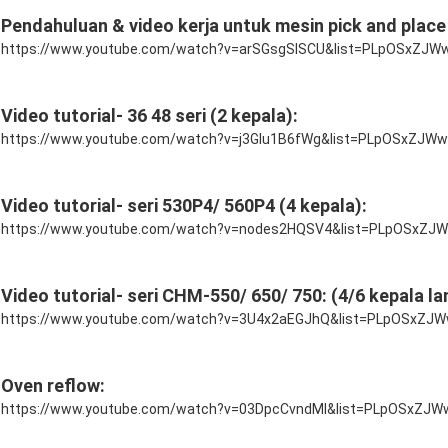
Pendahuluan & video kerja untuk mesin pick and plac
https://www.youtube.com/watch?v=arSGsgSISCU&list=PLpOSxZJ
Video tutorial- 36 48 seri (2 kepala):
https://www.youtube.com/watch?v=j3GIu1B6fWg&list=PLpOSxZJ
Video tutorial- seri 530P4/ 560P4 (4 kepala):
https://www.youtube.com/watch?v=nodes2HQSV4&list=PLpOSxZJ
Video tutorial- seri CHM-550/ 650/ 750: (4/6 kepala la
https://www.youtube.com/watch?v=3U4x2aEGJhQ&list=PLpOSxZ
Oven reflow:
https://www.youtube.com/watch?v=03DpcCvndMI&list=PLpOSxZJW