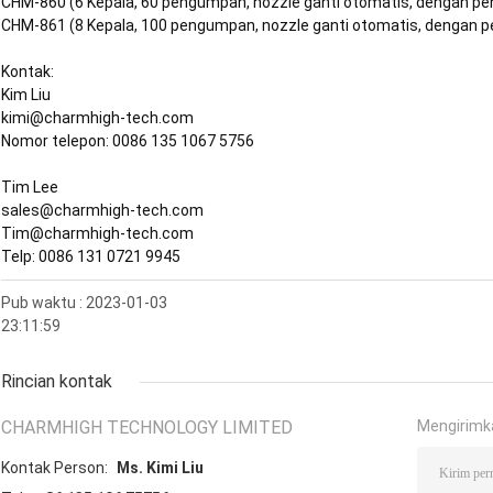
CHM-860 (6 Kepala, 60 pengumpan, nozzle ganti otomatis, dengan pe
CHM-861 (8 Kepala, 100 pengumpan, nozzle ganti otomatis, dengan p
Kontak:
Kim Liu
kimi@charmhigh-tech.com
Nomor telepon: 0086 135 1067 5756
Tim Lee
sales@charmhigh-tech.com
Tim@charmhigh-tech.com
Telp: 0086 131 0721 9945
Pub waktu : 2023-01-03
23:11:59
Rincian kontak
CHARMHIGH TECHNOLOGY LIMITED
Mengirimk
Kontak Person:
Ms. Kimi Liu