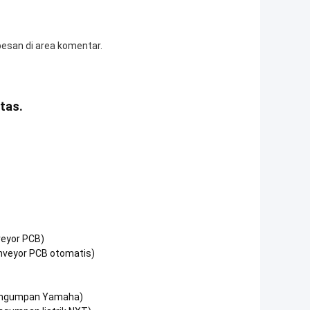
 pesan di area komentar.
tas.
veyor PCB)
nveyor PCB otomatis)
pengumpan Yamaha)