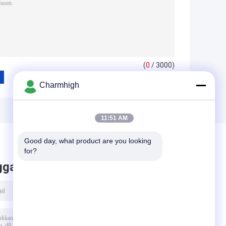
(
0
/ 3000)
Charmhigh
11:51 AM
Good day, what product are you looking 
for?
ggalkan pesan