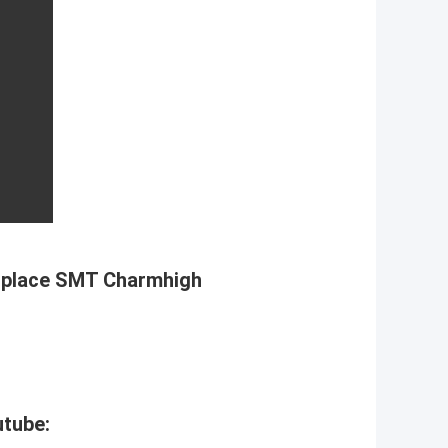
d place SMT Charmhigh
utube: