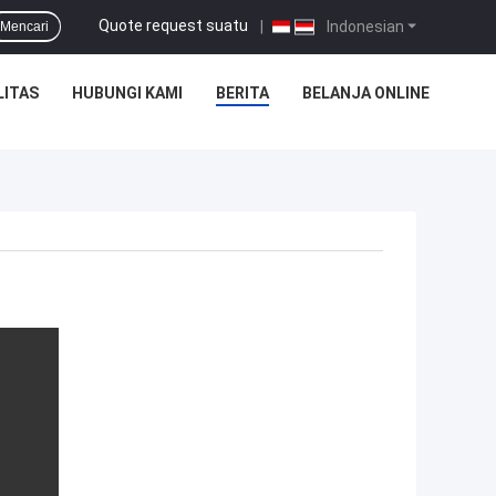
Quote request suatu
|
Indonesian
Mencari
LITAS
HUBUNGI KAMI
BERITA
BELANJA ONLINE