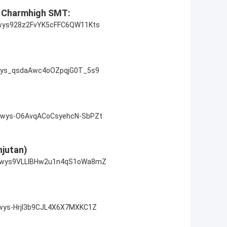
e Charmhigh SMT:
Wwys928z2FvYK5cFFC6QW11Kts
Wwys_qsdaAwc4oOZpqjG0T_5s9
Wwys-O6AvqACoCsyehcN-SbPZt
njutan)
JWwys9VLLlBHw2u1n4qS1oWa8mZ
wys-Hrjl3b9CJL4X6X7MXKC1Z