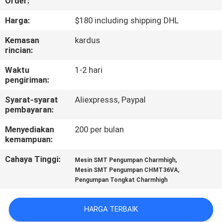
Order:
KONTROL
Harga:
$180 including shipping DHL
KUALITAS
Kemasan
kardus
rincian:
HUBUNGI
Waktu
1-2 hari
pengiriman:
KAMI
Syarat-syarat
Aliexpresss, Paypal
pembayaran:
BERITA
Menyediakan
200 per bulan
kemampuan:
SHOPPING
Cahaya Tinggi:
,
Mesin SMT Pengumpan Charmhigh
ON
,
Mesin SMT Pengumpan CHMT36VA
Pengumpan Tongkat Charmhigh
LINE
HARGA TERBAIK
PETA