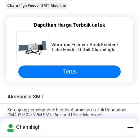
Charmhigh Feeder SMT Machine
Dapatkan Harga Terbaik untuk
Vibration Feeder / Stick Feeder /
Tube Feeder Untuk Charmhigh
CHMT36VA 48VA 48VB SMT
Accessories
Terus
Aksesoris SMT
Keranjang penyimpanan Feeder Aluminium untuk Panasonic
CM402/602/NPM SMT Pick and Place Machines
Charmhigh
Pemotong Pita Gulungan SMT Otomatis CHM-780, Mesin
Pemotong Pita Bebas Genggam untuk Mesin Pick and Place
SMT