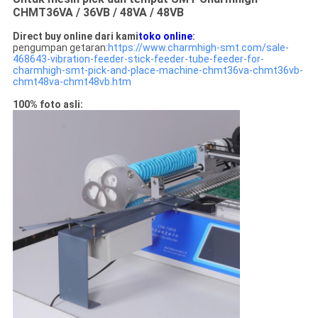
CHMT36VA / 36VB / 48VA / 48VB
Direct buy online dari kami
toko online
:
pengumpan getaran:
https://www.charmhigh-smt.com/sale-
468643-vibration-feeder-stick-feeder-tube-feeder-for-
charmhigh-smt-pick-and-place-machine-chmt36va-chmt36vb-
chmt48va-chmt48vb.htm
100% foto asli: