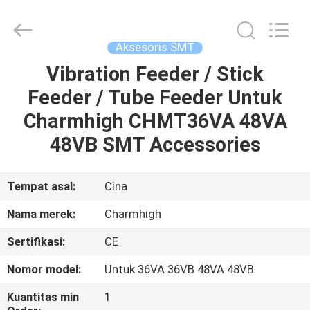
-
2026
CHARMHIGH
TECHNOLOGY
LIMITED.
Aksesoris SMT
All
Rights
Reserved.
Vibration Feeder / Stick
RUMAH
Feeder / Tube Feeder Untuk
PRODUK
Charmhigh CHMT36VA 48VA
48VB SMT Accessories
VIDEO
Tempat asal:
Cina
TENTANG
Nama merek:
Charmhigh
KAMI
Sertifikasi:
CE
TUR
Nomor model:
Untuk 36VA 36VB 48VA 48VB
PABRIK
Kuantitas min
1