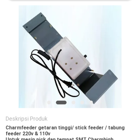
SITUS
KEBIJAKAN
PRIVASI
Deskripsi Produk
Charmfeeder getaran tinggi/ stick feeder / tabung
feeder 220v & 110v
Untuk mesin pick dan tempat SMT Charmhigh