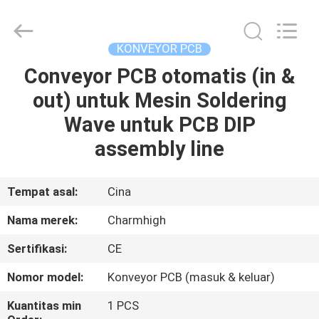
-
2026
CHARMHIGH
TECHNOLOGY
LIMITED.
KONVEYOR PCB
All
Rights
Reserved.
Conveyor PCB otomatis (in &
RUMAH
out) untuk Mesin Soldering
PRODUK
Wave untuk PCB DIP
assembly line
VIDEO
Tempat asal:
Cina
TENTANG
Nama merek:
Charmhigh
KAMI
Sertifikasi:
CE
TUR
Nomor model:
Konveyor PCB (masuk & keluar)
PABRIK
Kuantitas min
1 PCS