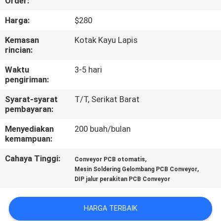
Order:
KONTROL
Harga:
$280
KUALITAS
Kemasan
Kotak Kayu Lapis
rincian:
HUBUNGI
Waktu
3-5 hari
pengiriman:
KAMI
Syarat-syarat
T/T, Serikat Barat
pembayaran:
BERITA
Menyediakan
200 buah/bulan
kemampuan:
SHOPPING
Cahaya Tinggi:
,
Conveyor PCB otomatis
ON
,
Mesin Soldering Gelombang PCB Conveyor
DIP jalur perakitan PCB Conveyor
LINE
HARGA TERBAIK
PETA