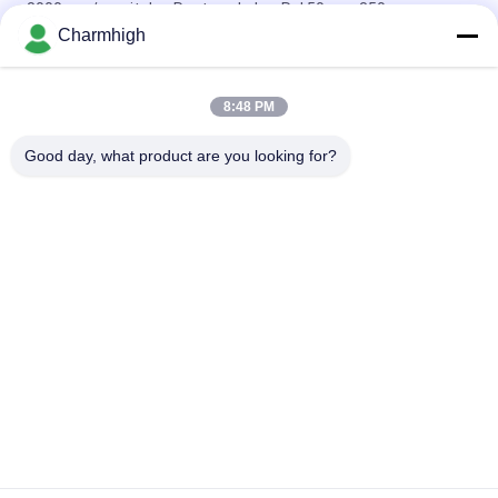
8000mm/menit dan Rentang Lebar Rel 50mm-350mm
Charmhigh
SMT Inspection Conveyor PCB Buffer Conveyor Dengan Fungsi
Stop-and-go
8:48 PM
Solder gelombang Infeed Outfeed Conveyor untuk mesin
soldering gelombang untuk DIP / THT assembly line
Good day, what product are you looking for?
Bad Request
Semua
TPS Memilih Dan 
Lini Produksi Smt
Menempatkan Mesin
Printer Stensil
Oven Reflow SMT
Pengumpan SMT
Mesin SMT Kecil
SMD Pick And Place 
Jalur Perakitan PCB
Machine