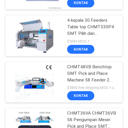
KONTAK
KONTROL
4 kepala 30 Feeders
KUALITAS
Table top CHMT530P4
SMT Pilih dan
HUBUNGI
Tempatkan Mesin
$5080 MOQ:1
Produksi batch
KAMI
KONTAK
BERITA
CHMT48VB Benchtop
SMT Pick and Place
Machine 58 Feeder 2
SHOPPING
Kamera Visi
$3800 free shipping MOQ:1 unit
ON
KONTAK
LINE
CHMT36VA CHMT36VB
58 Pengumpan Mesin
PETA
Pick and Place SMT