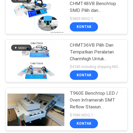
CHMT48VB Benchtop
SMD Pilih dan
Tempatkan Robot All in
$3800 MOQ:1
one Chip Mounter
KONTAK
CHMT36VB Pilih Dan
Tempatkan Peralatan
Charmhigh Untuk
Perakitan PCB
$4180 including shipping MOQ:1
KONTAK
T960E Benchtop LED /
Oven Inframerah SMT
Reflow Stasiun
Pengerjaan Ulang SMD
$1080 MOQ:1
Inframerah BGA
KONTAK