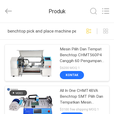
-
2026
CHARMHIGH
Produk
TECHNOLOGY
LIMITED.
All
Rights
Reserved.
RUMAH
benchtop pick and place machine pembuatan online
PRODUK
Mesin Pilih Dan Tempat
Benchtop CHMT560P4
VIDEO
Canggih 60 Pengumpan
4 Kepala
$6200 MOQ:1
TENTANG
KONTAK
KAMI
All In One CHMT48VA
Benchtop SMT Pilih Dan
TUR
Tempatkan Mesin
PABRIK
Sistem Linux Tertanam
$3100 free shipping MOQ:1