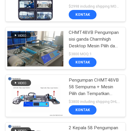
SITUS
Meja Kerja Dua Sisi
$2998 including shipping MOQ:1
KONTAK
KEBIJAKAN
CHMT48VB Pengumpan
PRIVASI
sisi ganda Charmhigh
Desktop Mesin Pilih dan
Tempat SMT
$3800 MOQ:1
KONTAK
Pengumpan CHMT48VB
58 Sempurna + Mesin
Pilih dan Tempatkan
Kamera Visi Ganda
$3800 including shipping DHL MOQ:1
Desktop
KONTAK
2 Kepala 58 Pengumpan