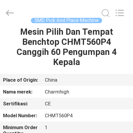
-
2026
CHARMHIGH
TECHNOLOGY
LIMITED.
SMD Pick And Place Machine
All
Rights
Reserved.
Mesin Pilih Dan Tempat
RUMAH
Benchtop CHMT560P4
PRODUK
Canggih 60 Pengumpan 4
Kepala
VIDEO
Place of Origin:
China
TENTANG
Nama merek:
Charmhigh
KAMI
Sertifikasi:
CE
TUR
Model Number:
CHMT560P4
PABRIK
Minimum Order
1