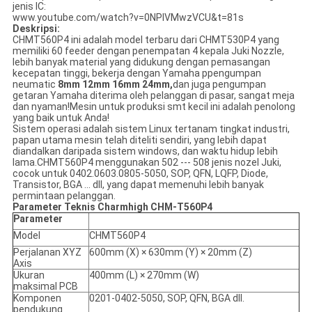
jenis IC:
www.youtube.com/watch?v=0NPlVMwzVCU&t=81s
Deskripsi:
CHMT560P4 ini adalah model terbaru dari CHMT530P4 yang
memiliki 60 feeder dengan penempatan 4 kepala Juki Nozzle,
lebih banyak material yang didukung dengan pemasangan
kecepatan tinggi, bekerja dengan Yamaha p
pengumpan
neumatic
8mm 12mm 16mm 24mm
,
dan juga pengumpan
getaran Yamaha diterima oleh pelanggan di pasar, sangat meja
dan nyaman!Mesin untuk produksi smt kecil ini adalah penolong
yang baik untuk Anda!
Sistem operasi adalah sistem Linux tertanam tingkat industri,
papan utama mesin telah diteliti sendiri, yang lebih dapat
diandalkan daripada sistem windows, dan waktu hidup lebih
lama.CHMT560P4 menggunakan 502 --- 508 jenis nozel Juki,
cocok untuk 0402.0603.0805-5050, SOP, QFN, LQFP, Diode,
Transistor, BGA ... dll, yang dapat memenuhi lebih banyak
permintaan pelanggan.
Parameter Teknis Charmhigh CHM-T560P4
Parameter
Model
CHMT560P4
Perjalanan XYZ
600mm (X) × 630mm (Y) × 20mm (Z)
Axis
Ukuran
400mm (L) × 270mm (W)
maksimal PCB
Komponen
0201-0402-5050, SOP, QFN, BGA dll.
pendukung