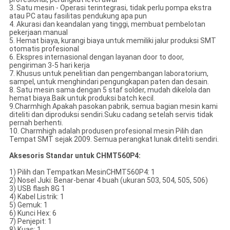
3. Satu mesin - Operasi terintegrasi, tidak perlu pompa ekstra
atau PC atau fasilitas pendukung apa pun
4. Akurasi dan keandalan yang tinggi, membuat pembelotan
pekerjaan manual
5. Hemat biaya, kurangi biaya untuk memiliki jalur produksi SMT
otomatis profesional
6. Ekspres internasional dengan layanan door to door,
pengiriman 3-5 hari kerja
7. Khusus untuk penelitian dan pengembangan laboratorium,
sampel, untuk menghindari pengungkapan paten dan desain.
8. Satu mesin sama dengan 5 staf solder, mudah dikelola dan
hemat biaya.Baik untuk produksi batch kecil.
9.Charmhigh Apakah pasokan pabrik, semua bagian mesin kami
diteliti dan diproduksi sendiri.Suku cadang setelah servis tidak
pernah berhenti.
10. Charmhigh adalah produsen profesional mesin Pilih dan
Tempat SMT sejak 2009. Semua perangkat lunak diteliti sendiri.
Aksesoris Standar untuk CHMT560P4:
1) Pilih dan Tempatkan MesinCHMT560P4: 1
2) Nosel Juki: Benar-benar 4 buah (ukuran 503, 504, 505, 506)
3) USB flash 8G 1
4) Kabel Listrik: 1
5) Gemuk: 1
6) Kunci Hex: 6
7) Penjepit: 1
8) Kuas: 1