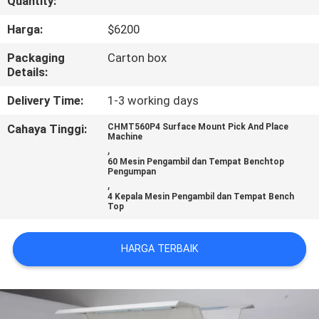
Quantity:
KONTROL
Harga:
$6200
KUALITAS
Packaging
Carton box
Details:
HUBUNGI
Delivery Time:
1-3 working days
KAMI
Cahaya Tinggi:
CHMT560P4 Surface Mount Pick And Place
Machine
,
60 Mesin Pengambil dan Tempat Benchtop
BERITA
Pengumpan
,
4 Kepala Mesin Pengambil dan Tempat Bench
Top
SHOPPING
ON
HARGA TERBAIK
LINE
PETA