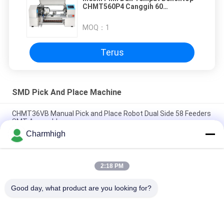
CHMT560P4 Canggih 60
Pengumpan 4 Kepala
MOQ：
1
Terus
SMD Pick And Place Machine
CHMT36VB Manual Pick and Place Robot Dual Side 58 Feeders
SMT Assembly
Charmhigh
2 Kepala 58 Pengumpan CHMT48VB Benchtop SMD Pilih dan
Tempatkan Robot All in one Chip Mounter
2:18 PM
Kompak Industri SMD Pick and Place Machine TC06 Chip
Mounter untuk PCB Assembly Line
Good day, what product are you looking for?
Bad Request
Semua