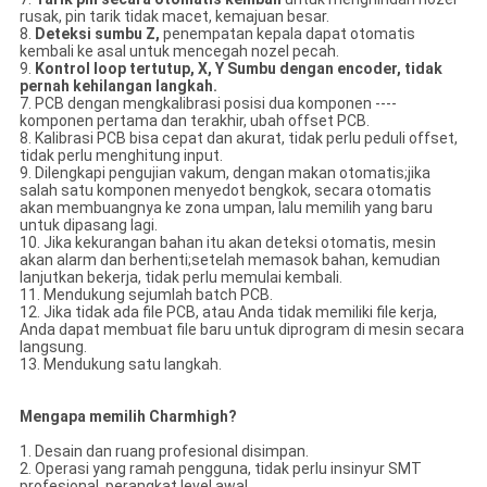
rusak, pin tarik tidak macet, kemajuan besar.
8.
Deteksi sumbu Z,
penempatan kepala dapat otomatis
kembali ke asal untuk mencegah nozel pecah.
9.
Kontrol loop tertutup, X, Y Sumbu dengan encoder, tidak
pernah kehilangan langkah.
7. PCB dengan mengkalibrasi posisi dua komponen ----
komponen pertama dan terakhir, ubah offset PCB.
8. Kalibrasi PCB bisa cepat dan akurat, tidak perlu peduli offset,
tidak perlu menghitung input.
9. Dilengkapi pengujian vakum, dengan makan otomatis;jika
salah satu komponen menyedot bengkok, secara otomatis
akan membuangnya ke zona umpan, lalu memilih yang baru
untuk dipasang lagi.
10. Jika kekurangan bahan itu akan deteksi otomatis, mesin
akan alarm dan berhenti;setelah memasok bahan, kemudian
lanjutkan bekerja, tidak perlu memulai kembali.
11. Mendukung sejumlah batch PCB.
12. Jika tidak ada file PCB, atau Anda tidak memiliki file kerja,
Anda dapat membuat file baru untuk diprogram di mesin secara
langsung.
13. Mendukung satu langkah.
Mengapa memilih Charmhigh?
1. Desain dan ruang profesional disimpan.
2. Operasi yang ramah pengguna, tidak perlu insinyur SMT
profesional, perangkat level awal