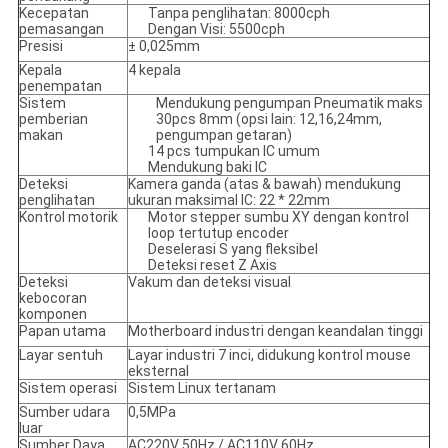
Kecepatan
Tanpa penglihatan: 8000cph
pemasangan
Dengan Visi: 5500cph
Presisi
± 0,025mm
Kepala
4 kepala
penempatan
Sistem
Mendukung pengumpan Pneumatik maks
pemberian
30pcs 8mm (opsi lain: 12,16,24mm,
makan
pengumpan getaran)
14 pcs tumpukan IC umum
Mendukung baki IC
Deteksi
Kamera ganda (atas & bawah) mendukung
penglihatan
ukuran maksimal IC: 22 * ​​22mm
Kontrol motorik
Motor stepper sumbu XY dengan kontrol
loop tertutup encoder
Deselerasi S yang fleksibel
Deteksi reset Z Axis
Deteksi
Vakum dan deteksi visual
kebocoran
komponen
Papan utama
Motherboard industri dengan keandalan tinggi
Layar sentuh
Layar industri 7 inci, didukung kontrol mouse
eksternal
Sistem operasi
Sistem Linux tertanam
Sumber udara
0,5MPa
luar
Sumber Daya
AC220V 50Hz / AC110V 60Hz