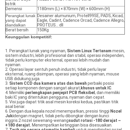
listrik
Demensi
1180mm (L) × 870mm (W) × 600mm (H)
Perangkat lunak
Desainer alumunium, Protell99SE, PADS, Kicad,
yang dapat
Eagle, Cadint, Cadence Orcad, Cadence Allegro,
diandalkan
PROTEUS… dll
Berat bersih
150Kg
Keunggulan kompetitif:
1. Perangkat lunak yang nyaman,
Sistem Linux Tertanam
mesin,
sistem industri, lebih profesional dan stabil, operasi independen,
tidak perlu komputer eksternal, operasi lebih mudah dan
nyaman.
2. Operasi layar sentuh penuh industri, tidak perlu layar
eksternal, ruang disimpan, operasi yang lebih nyaman, mouse
USB didukung juga.
3.
Sistem CCD dua kamera atas dan bawah
perbaiki posisi
setiap komponen dengan sangat akurat,
khusus untuk IC
.
4. Memiliki
perlengkapan penjepit PCB fleksibel
, dan memiliki
baki IC yang ditentukan pengguna, nyaman dan cepat.
5. Visi juga dapat titik asal mesin koreksi kedua, pastikan titik
asal benar.
6. Dengan dua kepala nozel menempatkan, presisi tinggi
Nozel
Juki
dengan magnet, tidak perlu dibongkar dengan kunci
inggris.2 nozel sewenang-wenang
sudut rotasi -180 derajat ~
+180 derajat.
Menempatkan ketinggian bisa disesuaikan.
7.
Tarik pin secara otomatis kembali
untuk menghindari nozel