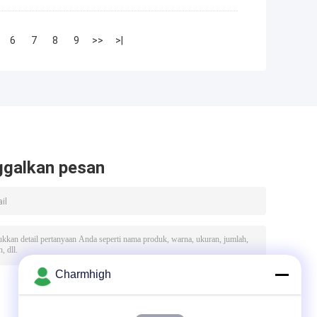
6
7
8
9
>>
>|
ggalkan pesan
Charmhigh