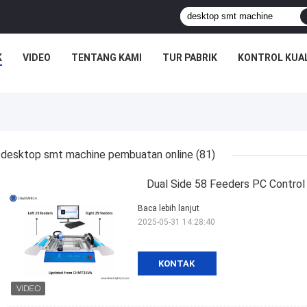
K
VIDEO
TENTANG KAMI
TUR PABRIK
KONTROL KUA
desktop smt machine pembuatan online
(81)
Dual Side 58 Feeders PC Cont
Baca lebih lanjut
2025-05-31 14:28:40
KONTAK