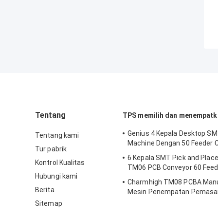
Tentang
TPS memilih dan menempatk
Genius 4 Kepala Desktop SM
Tentang kami
Machine Dengan 50 Feeder
Tur pabrik
6 Kepala SMT Pick and Plac
Kontrol Kualitas
TM06 PCB Conveyor 60 Feed
Hubungi kami
Charmhigh TM08 PCBA Manu
Berita
Mesin Penempatan Pemasa
SMT CPK≥1.0
Sitemap