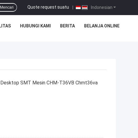
Quote request suatu
|
Indonesian
Mencari
LITAS
HUBUNGI KAMI
BERITA
BELANJA ONLINE
rol Desktop SMT Mesin CHM-T36VB Chmt36va