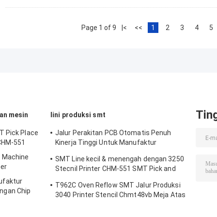
Page 1 of 9
|<
<<
1
2
3
4
5
Tin
an mesin
lini produksi smt
T Pick Place
Jalur Perakitan PCB Otomatis Penuh
 CHM-551
Kinerja Tinggi Untuk Manufaktur
Elektronik
e Machine
SMT Line kecil & menengah dengan 3250
er
Stecnil Printer CHM-551 SMT Pick and
Place Machine 830 Reflow Oven
faktur
T962C Oven Reflow SMT Jalur Produksi
ngan Chip
3040 Printer Stencil Chmt48vb Meja Atas
Pilih dan Tempatkan