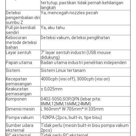
tertutup, pastikan tidak pernah kehilangan
langkah
Deteksi
Ya, mencegah nozzles pecah
pengembalian diri
sumbu Z
Pull pin kembali
Ya, aku tahu.
sendiri
Kebocoran
Deteksi vakum, deteksi penglihatan
metode deteksi
bahan
Layar sentuh
7" layar sentuh industri (USB mouse
didukung)
Papan utama
Badan utama industri penelitian independen
Sistem
Sistem Linux tertanam
Kecepatan
4000cph (visi off); 3000cph (visi on)
pemasangan
Keakuratan
± 0,025mm
pemasangan
Komponen
0402-5050,SOP,QFN (lebar pita:
8MM,12MM,16MM,24MM)
Dimensi mesin
L 960mm* W 705mm* H 335mm
Pompa vakum
-92KPA (2pcs, built-in, tipe bisu)
Sumber udara
Tidak perlu (mesin built-in bisu pompa vakum
eksternal
2pcs)
PC eksternal
Tidak perlu PC eksternal