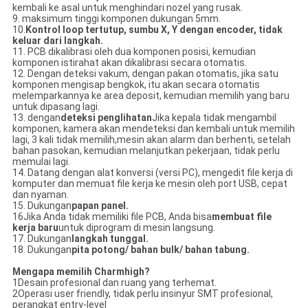
kembali ke asal untuk menghindari nozel yang rusak.
9. maksimum tinggi komponen dukungan 5mm.
10.
Kontrol loop tertutup, sumbu X, Y dengan encoder, tidak
keluar dari langkah.
11. PCB dikalibrasi oleh dua komponen posisi, kemudian
komponen istirahat akan dikalibrasi secara otomatis.
12. Dengan deteksi vakum, dengan pakan otomatis, jika satu
komponen mengisap bengkok, itu akan secara otomatis
melemparkannya ke area deposit, kemudian memilih yang baru
untuk dipasang lagi.
13. dengan
deteksi penglihatan
Jika kepala tidak mengambil
komponen, kamera akan mendeteksi dan kembali untuk memilih
lagi, 3 kali tidak memilih,mesin akan alarm dan berhenti, setelah
bahan pasokan, kemudian melanjutkan pekerjaan, tidak perlu
memulai lagi.
14. Datang dengan alat konversi (versi PC), mengedit file kerja di
komputer dan memuat file kerja ke mesin oleh port USB, cepat
dan nyaman.
15. Dukungan
papan panel.
16Jika Anda tidak memiliki file PCB, Anda bisa
membuat file
kerja baru
untuk diprogram di mesin langsung.
17. Dukungan
langkah tunggal.
18. Dukungan
pita potong/ bahan bulk/ bahan tabung.
Mengapa memilih Charmhigh?
1Desain profesional dan ruang yang terhemat.
2Operasi user friendly, tidak perlu insinyur SMT profesional,
perangkat entry-level