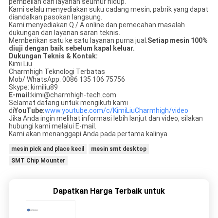
pembelian dan layanan seumur hidup.
Kami selalu menyediakan suku cadang mesin, pabrik yang dapat
diandalkan pasokan langsung.
Kami menyediakan Q / A online dan pemecahan masalah
dukungan dan layanan saran teknis.
Memberikan satu ke satu layanan purna jual.
Setiap mesin 100%
diuji dengan baik sebelum kapal keluar.
Dukungan Teknis & Kontak:
Kimi Liu
Charmhigh Teknologi Terbatas
Mob/ WhatsApp: 0086 135 106 75756
Skype: kimiliu89
E-mail:
kimi@charmhigh-tech.com
Selamat datang untuk mengikuti kami
di
YouTube:
www.youtube.com/c/KimiLiuCharmhigh/video
Jika Anda ingin melihat informasi lebih lanjut dan video, silakan
hubungi kami melalui E-mail.
Kami akan menanggapi Anda pada pertama kalinya.
mesin pick and place kecil
mesin smt desktop
SMT Chip Mounter
Dapatkan Harga Terbaik untuk