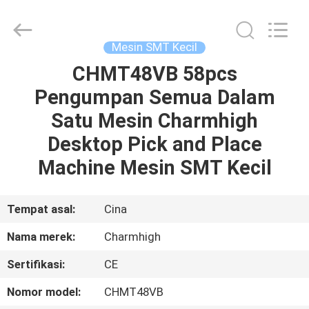
-
2026
CHARMHIGH
TECHNOLOGY
LIMITED.
Mesin SMT Kecil
All
Rights
Reserved.
CHMT48VB 58pcs
RUMAH
Pengumpan Semua Dalam
PRODUK
Satu Mesin Charmhigh
Desktop Pick and Place
VIDEO
Machine Mesin SMT Kecil
TENTANG
Tempat asal:
Cina
KAMI
Nama merek:
Charmhigh
Sertifikasi:
CE
TUR
PABRIK
Nomor model:
CHMT48VB