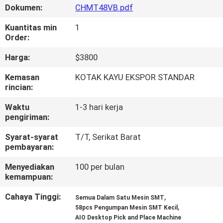
Dokumen:
CHMT48VB.pdf
KONTROL
Kuantitas min
1
KUALITAS
Order:
Harga:
$3800
HUBUNGI
Kemasan
KOTAK KAYU EKSPOR STANDAR
KAMI
rincian:
Waktu
1-3 hari kerja
BERITA
pengiriman:
Syarat-syarat
T/T, Serikat Barat
pembayaran:
SHOPPING
ON
Menyediakan
100 per bulan
kemampuan:
LINE
Cahaya Tinggi:
,
Semua Dalam Satu Mesin SMT
,
58pcs Pengumpan Mesin SMT Kecil
PETA
AIO Desktop Pick and Place Machine