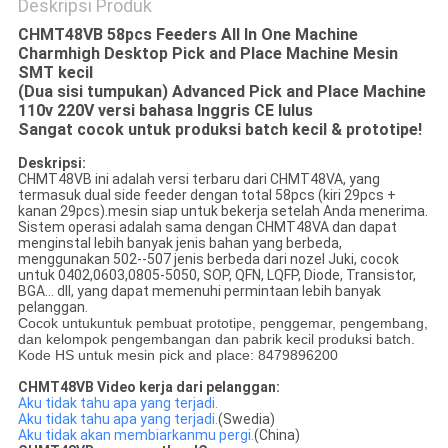
Deskripsi Produk
CHMT48VB 58pcs Feeders All In One Machine
Charmhigh Desktop Pick and Place Machine Mesin
SMT kecil
(Dua sisi tumpukan) Advanced Pick and Place Machine
110v 220V versi bahasa Inggris CE lulus
Sangat cocok untuk produksi batch kecil & prototipe!
Deskripsi:
CHMT48VB ini adalah versi terbaru dari CHMT48VA, yang
termasuk dual side feeder dengan total 58pcs (kiri 29pcs +
kanan 29pcs).mesin siap untuk bekerja setelah Anda menerima.
Sistem operasi adalah sama dengan CHMT48VA dan dapat
menginstal lebih banyak jenis bahan yang berbeda,
menggunakan 502--507 jenis berbeda dari nozel Juki, cocok
untuk 0402,0603,0805-5050, SOP, QFN, LQFP, Diode, Transistor,
BGA... dll, yang dapat memenuhi permintaan lebih banyak
pelanggan.
Cocok untuk
untuk pembuat prototipe, penggemar, pengembang,
dan kelompok pengembangan dan pabrik kecil produksi batch.
Kode HS untuk mesin pick and place: 8479896200
CHMT48VB Video kerja dari pelanggan:
Aku tidak tahu apa yang terjadi.
Aku tidak tahu apa yang terjadi.
(Swedia)
Aku tidak akan membiarkanmu pergi.
(China)