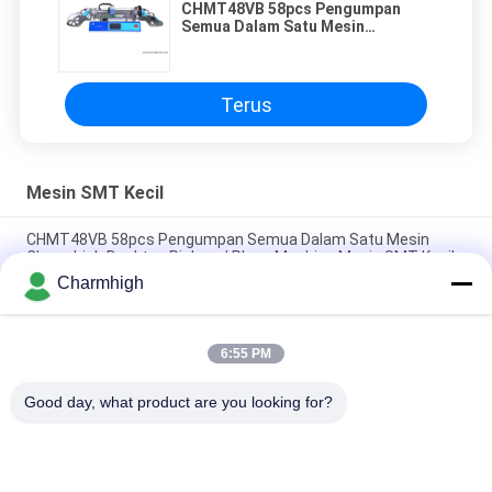
CHMT48VB 58pcs Pengumpan
Semua Dalam Satu Mesin
Charmhigh Desktop Pick and
Place Machine Mesin SMT Kecil
Terus
Mesin SMT Kecil
CHMT48VB 58pcs Pengumpan Semua Dalam Satu Mesin
Charmhigh Desktop Pick and Place Machine Mesin SMT Kecil
Charmhigh
Charmhigh 7 Model Desktop Mesin Pilih Dan Tempat SMT
SMD, mesin maching PCB kecil
6:55 PM
CHMT36VB Pilih Dan Tempatkan Peralatan Charmhigh Untuk
Perakitan PCB
Good day, what product are you looking for?
Bad Request
Semua