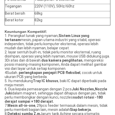
Tegangan
220V (110V), 50Hz/60hz
Berat bersih
68kg
Berat kotor
82kg
Keuntungan Kompetitif:
1. Perangkat lunak yang nyaman,
Sistem Linux yang
tertanam
mesin, papan utama industri yang stabil, operasi
independen, tidak perlu komputer eksternal, operasi lebih
mudah dan lebih nyaman, belajar cepat.
2. layar sentuh built-in, tidak perlu monitor eksternal, ruang
disimpan, operasi yang lebih nyaman, mouse USB didukung juga.
3Di atas dan di bawah.
dua kamera penglihatan
, mengoreksi
posisi masing-masing komponen, Anda dapat melihat gambar
visi dari layar untuk setiap komponen.
4Sudah.
perlengkapan penjepit PCB fleksibel
, cocok untuk
ukuran PCB yang berbeda.
5. Itu mendukung
Tray IC khusus
, baki IC dapat diperbaiki pada
meja mesin.
6. Dua kepala pemasangan dengan 2 pcs
Juki Nozzles,
Nozzle
Juki
dalam magnet, sehingga dapat dihapus dengan jari, tidak
perlu membongkar dengan kunci, nozzles
sudut rotasi -180
derajat sampai +180 derajat.
7.
Mesin all-in-one
, 29pcs feeder termasuk dalam mesin, tidak
perlu membeli bagian lain, mesin adalah
Siap bekerja.
8.
Deteksi sumbu Z,
m
Jarum tarik Achine secara otomatis