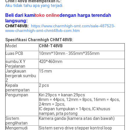
CHMT48VB menempatkan IC:
Aku tidak tahu apa yang terjadi.
Beli dari kami
toko online
dengan harga terendah
langsung:
CHMT48VB:
https://www.charmhigh-smt.com/sale-487523-
www-charmhigh-smt-chmt48vb-com.htm
Spesifikasi Charmhigh CHMT48VB:
Model
CHM-T48VB
Luas PCB
10mm*10mm - 355mm*355mm
sumbu X Y
420*460mm
Perjalanan
Jangkauan
15 mm
bergerak sumbu
Z
Kepala
2 pcs
penempatan
Pengumpan
Kiri 29pcs + kanan 29pcs
8mm = 44pcs, 12mm = 8pcs, 16mm = 4pcs,
24mm = 2pcs,
IC depan tumpukan = 14pcs, IC khusus
nampan, pita potong
Sistem
Kamera ganda (kamera atas dan bawah)
penglihatan
Mengemudi
Sistem servo drive stepper kontrol loop