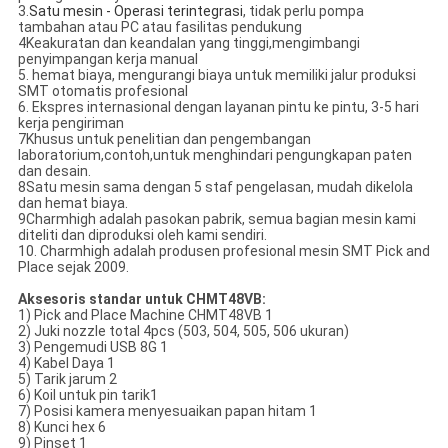
3.
Satu mesin - Operasi terintegrasi
, tidak perlu pompa
tambahan atau PC atau fasilitas pendukung
4Keakuratan dan keandalan yang tinggi,mengimbangi
penyimpangan kerja manual
5. hemat biaya, mengurangi biaya untuk memiliki jalur produksi
SMT otomatis profesional
6. Ekspres internasional dengan layanan pintu ke pintu, 3-5 hari
kerja pengiriman
7Khusus untuk penelitian dan pengembangan
laboratorium,contoh,untuk menghindari pengungkapan paten
dan desain.
8Satu mesin sama dengan 5 staf pengelasan, mudah dikelola
dan hemat biaya.
9Charmhigh adalah pasokan pabrik, semua bagian mesin kami
diteliti dan diproduksi oleh kami sendiri.
10. Charmhigh adalah produsen profesional mesin SMT Pick and
Place sejak 2009.
Aksesoris standar untuk CHMT48VB:
1) Pick and Place Machine CHMT48VB 1
2) Juki nozzle total 4pcs (503, 504, 505, 506 ukuran)
3) Pengemudi USB 8G 1
4) Kabel Daya 1
5) Tarik jarum 2
6) Koil untuk pin tarik1
7) Posisi kamera menyesuaikan papan hitam 1
8) Kunci hex 6
9) Pinset 1