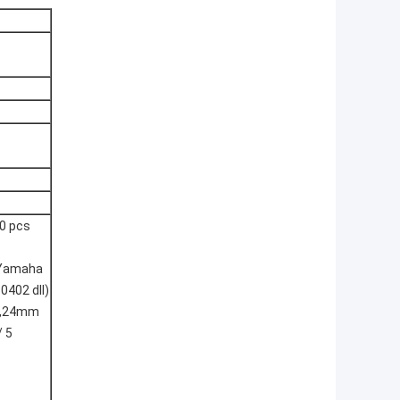
0 pcs
 Yamaha
0402 dll)
16,24mm
/ 5