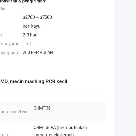
mbayaran & pengiriman:
der:
1
$2700 ~ $7500
peti kayu
n:
2-3 hari
embayaran:
T / T
mampuan:
200 PER BULAN
MD, mesin maching PCB kecil
CHMT36
 ada model visi:
CHMT36VA (membutuhkan
mis:
komputer eksternal)