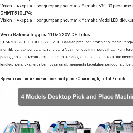
Vision + 4 kepala + pengumpan pneumatik Yamaha;530: 30 pengump
CHMT510LP4:
Vision + 4 kepala + pengumpan pneumatik Yamaha;
Model LED, diduku
Versi Bahasa Inggris 110v 220V CE Lulus
CHARMHIGH TECHNOLOGY LIMITED adalah produsen profesional mesin Pengamb
memiliki banyak pengalaman di bidang Mesin, o
n dasar ini, perusahaan kami t
pelanggan kami.
Mesin kami adalah untuk sebagian besar usaha kecil dan meneng
lengkap, perangkat terus berinovasi untuk memenuhi kebutuhan pengguna di berb
Spesifikasi untuk mesin pick and place Charmhigh, total 7 model: