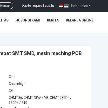
Quote request suatu
|
Indonesian
Mencari
LITAS
HUBUNGI KAMI
BERITA
BELANJA ONLINE
Tempat SMT SMD, mesin maching PCB
Cina
Charmhigh
CE
CHMT36, CHMT48VA / VB, CHMT530P4 /
560P4 / 510