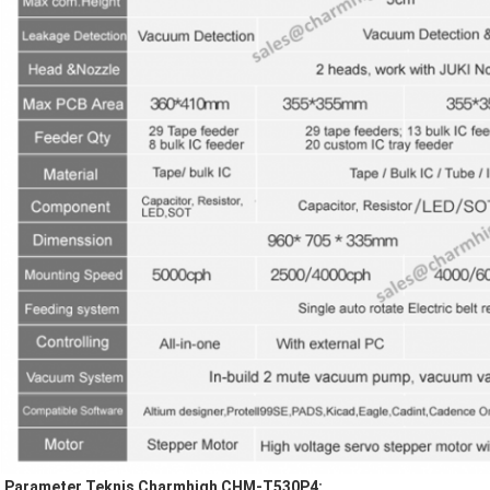
Parameter Teknis Charmhigh CHM-T530P4: