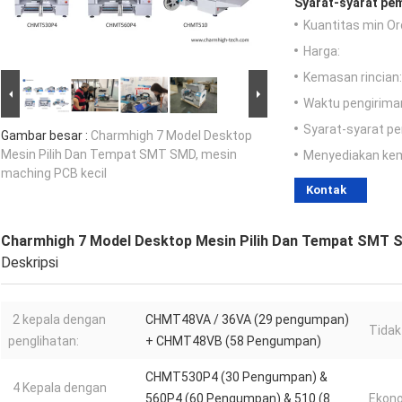
Syarat-syarat pe
Kuantitas min Or
Harga:
Kemasan rincian:
Waktu pengirima
Syarat-syarat p
Gambar besar :
Charmhigh 7 Model Desktop
Mesin Pilih Dan Tempat SMT SMD, mesin
Menyediakan ke
maching PCB kecil
Kontak
Charmhigh 7 Model Desktop Mesin Pilih Dan Tempat SMT S
Deskripsi
2 kepala dengan
CHMT48VA / 36VA (29 pengumpan)
Tidak
penglihatan:
+ CHMT48VB (58 Pengumpan)
CHMT530P4 (30 Pengumpan) &
4 Kepala dengan
560P4 (60 Pengumpan) & 510 (8
Ekono