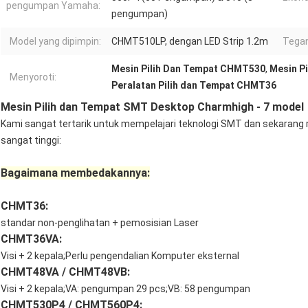
pengumpan Yamaha:
pengumpan)
Model yang dipimpin:
CHMT510LP, dengan LED Strip 1.2m
Tega
Mesin Pilih Dan Tempat CHMT530
,
Mesin P
Menyoroti:
Peralatan Pilih dan Tempat CHMT36
Mesin Pilih dan Tempat SMT Desktop Charmhigh - 7 model
Kami sangat tertarik untuk mempelajari teknologi SMT dan sekarang
sangat tinggi:
Bagaimana membedakannya:
CHMT36:
standar non-penglihatan + pemosisian Laser
CHMT36VA:
Visi + 2 kepala;Perlu pengendalian Komputer eksternal
CHMT48VA / CHMT48VB:
Visi + 2 kepala;VA: pengumpan 29 pcs;VB: 58 pengumpan
CHMT530P4 / CHMT560P4: