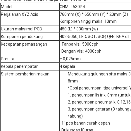
Model
CHM-T530P4
Perjalanan XYZ Axis
760mm (X) * 650mm (Y) * 20mm (Z)
Komponen tinggi maks: 10mm
Ukuran maksimal PCB
450 (L) * 330mm (w)
Komponen pendukung
402-5050, LED, SOT, SOP, QFN, BGA dll.
Kecepatan pemasangan
· Tanpa visi: 5000cph
· Dengan Visi: 4000cph
Presisi
± 0,025mm
Kepala penempatan
4 kepala
Sistem pemberian makan
Mendukung gulungan pita maks 3
8mm
*
Opsi pengumpan: tipe universal
1. pengumpan listrik: 8mm (untuk 
2. pengumpan pneumatik: 8,12,
3. pengumpan getaran (3 tabung 
tabung)
· 11pcs bahan curah depan
· Dukungan IC tray