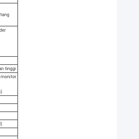
ntang
der
n tinggi
lu monitor
n)
)