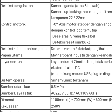
Deteksi penglihatan
Kamera ganda (atas & bawah)
Kamera up-looking max mengenali re
komponen 22 * ​​22mm
Kontrol motorik
· -XY Axis motor stepper dengan enco
dengan kontrol loop tertutup
· Deselerasi S yang fleksibel
· Deteksi reset sumbu -Z
Deteksi kebocoran komponen
Deteksi vakum / deteksi penglihatan
Papan utama
Motherboard industri dengan keandala
Layar sentuh
Layar industri 7 inci built-in, tidak per
eksternal atau PC;
(mendukung mouse USB plug-in dingi
Sistem operasi
Sistem Linux tertanam
Sumber udara luar
0,5 MPa
Sumber Daya listrik
AC220V 50Hz / AC110V 60Hz
Dimensi
1100mm (L) * 700mm (W) * 600mm (H
Kekuasaan
250W