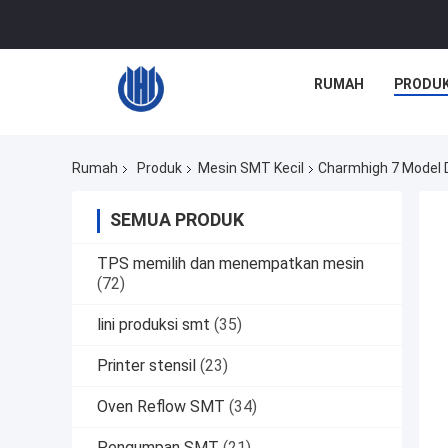
RUMAH
PRODU
Rumah
Produk
Mesin SMT Kecil
Charmhigh 7 Model 
SEMUA PRODUK
TPS memilih dan menempatkan mesin
(72)
lini produksi smt
(35)
Printer stensil
(23)
Oven Reflow SMT
(34)
Pengumpan SMT
(21)