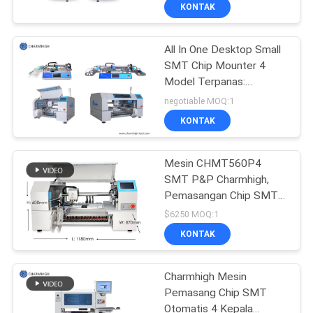
KONTAK
KONTROL
All In One Desktop Small
KUALITAS
SMT Chip Mounter 4
Model Terpanas:
HUBUNGI
CHMT48VA CHMT48VB
negotiable MOQ:1
CHMT530P4
KAMI
KONTAK
CHMT560P4
BERITA
Mesin CHMT560P4
SMT P&P Charmhigh,
Pemasangan Chip SMT
SHOPPING
0402-5050 SOP QFN
$6250 MOQ:1
ON
KONTAK
LINE
Charmhigh Mesin
Pemasang Chip SMT
PETA
Otomatis 4 Kepala