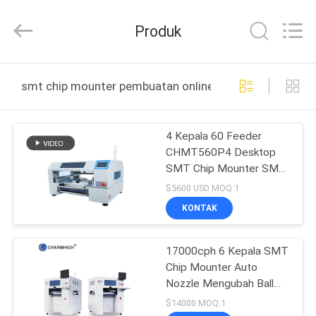
-
2026
CHARMHIGH
Produk
TECHNOLOGY
LIMITED.
All
Rights
Reserved.
RUMAH
smt chip mounter pembuatan online
PRODUK
4 Kepala 60 Feeder
CHMT560P4 Desktop
VIDEO
SMT Chip Mounter SMD
Pick and Place Machine
$5600 USD MOQ:1
TENTANG
KONTAK
KAMI
17000cph 6 Kepala SMT
Chip Mounter Auto
TUR
Nozzle Mengubah Ball
PABRIK
Screw Auto Conveyor
$14000 MOQ:1