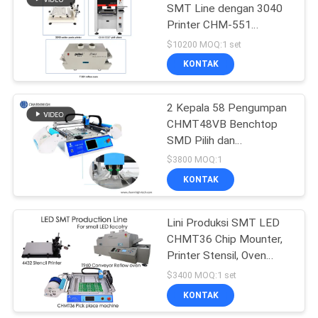
SMT Line dengan 3040
Printer CHM-551
Mounter T961 Oven
$10200 MOQ:1 set
KONTAK
2 Kepala 58 Pengumpan
CHMT48VB Benchtop
SMD Pilih dan
Tempatkan Robot All in
$3800 MOQ:1
one Chip Mounter
KONTAK
Lini Produksi SMT LED
CHMT36 Chip Mounter,
Printer Stensil, Oven
Aliran Ulang T960, Untuk
$3400 MOQ:1 set
Pabrik Kecil
KONTAK