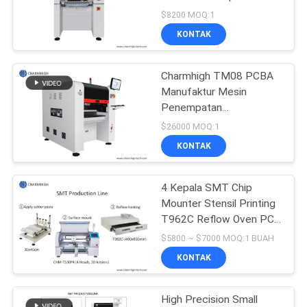
SITUS
Perakitan PCB SMD Pick
$8200 MOQ:1
And Place
KONTAK
KEBIJAKAN
Charmhigh TM08 PCBA
PRIVASI
Manufaktur Mesin
Penempatan
Pemasangan Chip SMT
$26000 MOQ:1
CPK≥1.0
KONTAK
4 Kepala SMT Chip
Mounter Stensil Printing
T962C Reflow Oven PCB
Jalur Perakitan
$5800 ~ $7000 MOQ:1 BUAH
KONTAK
High Precision Small