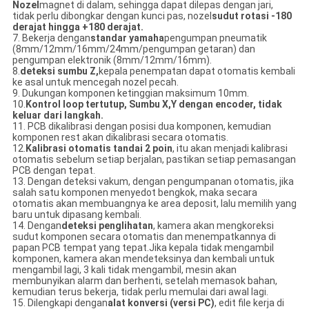
Nozel
magnet di dalam, sehingga dapat dilepas dengan jari,
tidak perlu dibongkar dengan kunci pas, nozel
sudut rotasi -180
derajat hingga +180 derajat.
7. Bekerja dengan
standar yamaha
pengumpan pneumatik
(8mm/12mm/16mm/24mm/pengumpan getaran) dan
pengumpan elektronik (8mm/12mm/16mm).
8.
deteksi sumbu Z,
kepala penempatan dapat otomatis kembali
ke asal untuk mencegah nozel pecah.
9. Dukungan komponen ketinggian maksimum 10mm.
10.
Kontrol loop tertutup, Sumbu X,Y dengan encoder, tidak
keluar dari langkah.
11. PCB dikalibrasi dengan posisi dua komponen, kemudian
komponen rest akan dikalibrasi secara otomatis.
12.
Kalibrasi otomatis tandai 2 poin
, itu akan menjadi kalibrasi
otomatis sebelum setiap berjalan, pastikan setiap pemasangan
PCB dengan tepat.
13. Dengan deteksi vakum, dengan pengumpanan otomatis, jika
salah satu komponen menyedot bengkok, maka secara
otomatis akan membuangnya ke area deposit, lalu memilih yang
baru untuk dipasang kembali.
14. Dengan
deteksi penglihatan
, kamera akan mengkoreksi
sudut komponen secara otomatis dan menempatkannya di
papan PCB tempat yang tepat.Jika kepala tidak mengambil
komponen, kamera akan mendeteksinya dan kembali untuk
mengambil lagi, 3 kali tidak mengambil, mesin akan
membunyikan alarm dan berhenti, setelah memasok bahan,
kemudian terus bekerja, tidak perlu memulai dari awal lagi.
15. Dilengkapi dengan
alat konversi (versi PC)
, edit file kerja di