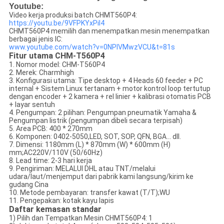
Youtube:
Video kerja produksi batch CHMT560P4:
https://youtu.be/9VFPKYxPil4
CHMT560P4 memilih dan menempatkan mesin menempatkan
berbagai jenis IC:
www.youtube.com/watch?v=0NPlVMwzVCU&t=81s
Fitur utama CHM-T560P4
1. Nomor model: CHM-T560P4
2. Merek: Charmhigh
3. Konfigurasi utama: Tipe desktop + 4 Heads 60 feeder + PC
internal + Sistem Linux tertanam + motor kontrol loop tertutup
dengan encoder + 2 kamera + rel linier + kalibrasi otomatis PCB
+ layar sentuh
4. Pengumpan: 2 pilihan: Pengumpan pneumatik Yamaha &
Pengumpan listrik (pengumpan dibeli secara terpisah)
5. Area PCB: 400 * 270mm
6. Komponen: 0402-5050,LED, SOT, SOP, QFN, BGA... dll.
7. Dimensi: 1180mm (L) * 870mm (W) * 600mm (H)
mm;AC220V/110V (50/60Hz)
8. Lead time: 2-3 hari kerja
9. Pengiriman: MELALUI DHL atau TNT/melalui
udara/laut/menjemput dari pabrik kami langsung/kirim ke
gudang Cina
10. Metode pembayaran: transfer kawat (T/T);WU
11. Pengepakan: kotak kayu lapis
Daftar kemasan standar
1) Pilih dan Tempatkan Mesin CHMT560P4: 1