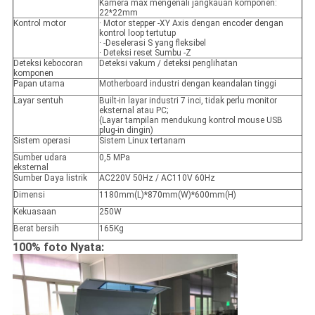
Kamera max mengenali jangkauan komponen:
22*22mm
Kontrol motor
· Motor stepper -XY Axis dengan encoder dengan
kontrol loop tertutup
· -Deselerasi S yang fleksibel
· Deteksi reset Sumbu -Z
Deteksi kebocoran
Deteksi vakum / deteksi penglihatan
komponen
Papan utama
Motherboard industri dengan keandalan tinggi
Layar sentuh
Built-in layar industri 7 inci, tidak perlu monitor
eksternal atau PC;
(Layar tampilan mendukung kontrol mouse USB
plug-in dingin)
Sistem operasi
Sistem Linux tertanam
Sumber udara
0,5 MPa
eksternal
Sumber Daya listrik
AC220V 50Hz / AC110V 60Hz
Dimensi
1180mm(L)*870mm(W)*600mm(H)
Kekuasaan
250W
Berat bersih
165Kg
100% foto Nyata: