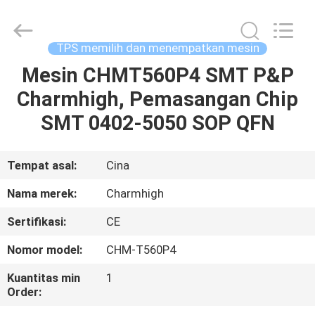
-
2026
CHARMHIGH
TECHNOLOGY
LIMITED.
TPS memilih dan menempatkan mesin
All
Rights
Reserved.
Mesin CHMT560P4 SMT P&P
RUMAH
Charmhigh, Pemasangan Chip
PRODUK
SMT 0402-5050 SOP QFN
VIDEO
Tempat asal:
Cina
Nama merek:
Charmhigh
TENTANG
Sertifikasi:
CE
KAMI
Nomor model:
CHM-T560P4
TUR
Kuantitas min
1
Order:
PABRIK