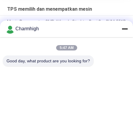
TPS memilih dan menempatkan mesin
Mesin Penempatan SMD 4 Kepala Struktur Besi Cor CHM-551P
Charmhigh
Desain sempit TC06 Modul presisi tinggi SMT Pick and Place
Machine 6 Kepala Dukungan 01005
5:47 AM
Charmhigh TM08 PCBA Manufaktur Mesin Penempatan
Pemasangan Chip SMT CPK≥1.0
Good day, what product are you looking for?
Bad Request
Semua
TPS Memilih Dan 
Lini Produksi Smt
Menempatkan Mesin
Printer Stensil
Oven Reflow SMT
Pengumpan SMT
Mesin SMT Kecil