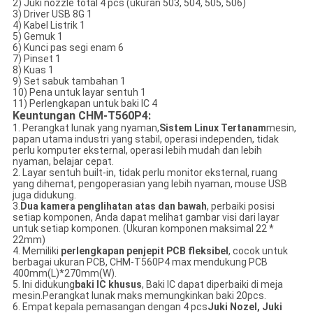
2) Juki nozzle total 4 pcs (ukuran 503, 504, 505, 506)
3) Driver USB 8G 1
4) Kabel Listrik 1
5) Gemuk 1
6) Kunci pas segi enam 6
7) Pinset 1
8) Kuas 1
9) Set sabuk tambahan 1
10) Pena untuk layar sentuh 1
11) Perlengkapan untuk baki IC 4
Keuntungan CHM-T560P4:
1. Perangkat lunak yang nyaman,
Sistem Linux Tertanam
mesin,
papan utama industri yang stabil, operasi independen, tidak
perlu komputer eksternal, operasi lebih mudah dan lebih
nyaman, belajar cepat.
2. Layar sentuh built-in, tidak perlu monitor eksternal, ruang
yang dihemat, pengoperasian yang lebih nyaman, mouse USB
juga didukung.
3.
Dua kamera penglihatan atas dan bawah
, perbaiki posisi
setiap komponen, Anda dapat melihat gambar visi dari layar
untuk setiap komponen. (Ukuran komponen maksimal 22 * ​​
22mm)
4. Memiliki
perlengkapan penjepit PCB fleksibel
, cocok untuk
berbagai ukuran PCB, CHM-T560P4 max mendukung PCB
400mm(L)*270mm(W).
5. Ini didukung
baki IC khusus
, Baki IC dapat diperbaiki di meja
mesin.Perangkat lunak maks memungkinkan baki 20pcs.
6. Empat kepala pemasangan dengan 4 pcs
Juki Nozel, Juki