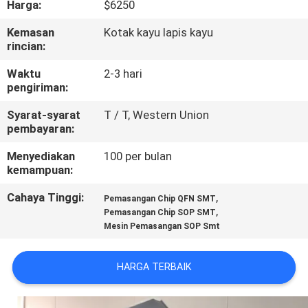
Harga:
$6250
KONTROL
Kemasan
Kotak kayu lapis kayu
rincian:
KUALITAS
Waktu
2-3 hari
pengiriman:
HUBUNGI
Syarat-syarat
T / T, Western Union
KAMI
pembayaran:
Menyediakan
100 per bulan
BERITA
kemampuan:
Cahaya Tinggi:
,
Pemasangan Chip QFN SMT
SHOPPING
,
Pemasangan Chip SOP SMT
Mesin Pemasangan SOP Smt
ON
LINE
HARGA TERBAIK
PETA