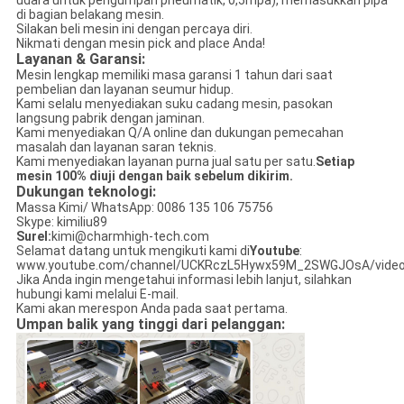
di bagian belakang mesin.
Silakan beli mesin ini dengan percaya diri.
Nikmati dengan mesin pick and place Anda!
Layanan & Garansi:
Mesin lengkap memiliki masa garansi 1 tahun dari saat
pembelian dan layanan seumur hidup.
Kami selalu menyediakan suku cadang mesin, pasokan
langsung pabrik dengan jaminan.
Kami menyediakan Q/A online dan dukungan pemecahan
masalah dan layanan saran teknis.
Kami menyediakan layanan purna jual satu per satu.
Setiap
mesin 100% diuji dengan baik sebelum dikirim.
Dukungan teknologi:
Massa Kimi/ WhatsApp: 0086 135 106 75756
Skype: kimiliu89
Surel:
kimi@charmhigh-tech.com
Selamat datang untuk mengikuti kami di
Youtube
:
www.youtube.com/channel/UCKRczL5Hywx59M_2SWGJOsA/vide
Jika Anda ingin mengetahui informasi lebih lanjut, silahkan
hubungi kami melalui E-mail.
Kami akan merespon Anda pada saat pertama.
Umpan balik yang tinggi dari pelanggan: