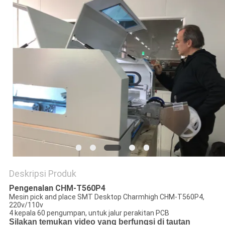
SITUS
KEBIJAKAN
PRIVASI
Deskripsi Produk
Pengenalan CHM-T560P4
Mesin pick and place SMT Desktop Charmhigh CHM-T560P4,
220v/110v
4 kepala 60 pengumpan, untuk jalur perakitan PCB
Silakan temukan video yang berfungsi di tautan