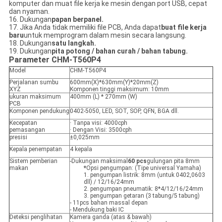
komputer dan muat file kerja ke mesin dengan port USB, cepat
dan nyaman.
16. Dukungan
papan berpanel.
17. Jika Anda tidak memiliki file PCB, Anda dapat
buat file kerja
baru
untuk memprogram dalam mesin secara langsung.
18. Dukungan
satu langkah.
19. Dukungan
pita potong / bahan curah / bahan tabung.
Parameter CHM-T560P4
Model
CHM-T560P4
Perjalanan sumbu
600mm(X)*630mm(Y)*20mm(Z)
XYZ
Komponen tinggi maksimum: 10mm
ukuran maksimum
400mm (L) * 270mm (W)
PCB
Komponen pendukung
0402-5050, LED, SOT, SOP, QFN, BGA dll.
Kecepatan
· Tanpa visi: 4000cph
pemasangan
· Dengan Visi: 3500cph
presisi
±0,025mm
Kepala penempatan
4 kepala
Sistem pemberian
-Dukungan maksimal
60 pcs
gulungan pita 8mm
makan
*
Opsi pengumpan: (Tipe universal Yamaha)
1. pengumpan listrik: 8mm (untuk 0402,0603
dll) / 12/16/24mm
2. pengumpan pneumatik: 8*4/12/16/24mm
3. pengumpan getaran (3 tabung/5 tabung)
- 11pcs bahan massal depan
- Mendukung baki IC
Deteksi penglihatan
Kamera ganda (atas & bawah)