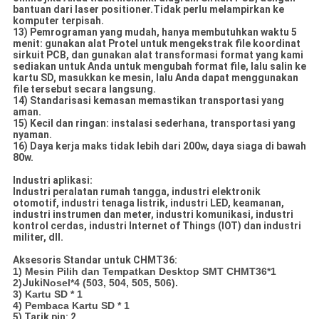
bantuan dari laser positioner.Tidak perlu melampirkan ke
komputer terpisah.
13) Pemrograman yang mudah, hanya membutuhkan waktu 5
menit: gunakan alat Protel untuk mengekstrak file koordinat
sirkuit PCB, dan gunakan alat transformasi format yang kami
sediakan untuk Anda untuk mengubah format file, lalu salin ke
kartu SD, masukkan ke mesin, lalu Anda dapat menggunakan
file tersebut secara langsung.
14) Standarisasi kemasan memastikan transportasi yang
aman.
15) Kecil dan ringan: instalasi sederhana, transportasi yang
nyaman.
16) Daya kerja maks tidak lebih dari 200w, daya siaga di bawah
80w.
Industri aplikasi:
Industri peralatan rumah tangga, industri elektronik
otomotif, industri tenaga listrik, industri LED, keamanan,
industri instrumen dan meter, industri komunikasi, industri
kontrol cerdas, industri Internet of Things (IOT) dan industri
militer, dll.
Aksesoris Standar untuk CHMT36:
1) Mesin Pilih dan Tempatkan Desktop SMT CHMT36*1
2)
Juki
Nosel*4 (503, 504, 505, 506).
3) Kartu SD * 1
4) Pembaca Kartu SD * 1
5) Tarik pin: 2