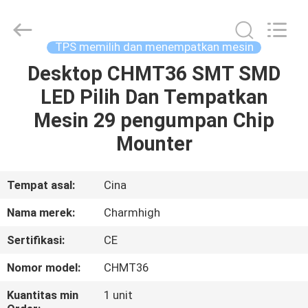
-
2026
CHARMHIGH
TECHNOLOGY
LIMITED.
TPS memilih dan menempatkan mesin
All
Rights
Reserved.
Desktop CHMT36 SMT SMD
RUMAH
LED Pilih Dan Tempatkan
PRODUK
Mesin 29 pengumpan Chip
Mounter
VIDEO
Tempat asal:
Cina
TENTANG
Nama merek:
Charmhigh
KAMI
Sertifikasi:
CE
TUR
Nomor model:
CHMT36
PABRIK
Kuantitas min
1 unit