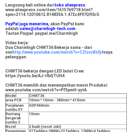
Langsung beli online dari
toko aliexpress
:
www.aliexpress.com/item/1615769718.html?
spm=2114.12010612.8148356.1.472c4f97QfISrG
PayPal juga menerima,
akun PayPal kami
adalah:
sales@charmhigh-tech.com
Tautan Paypal: paypal.me/Charmhigh
Video kerja:
Dua Charmhigh CHMT36 Bekerja sama - dari
sini
http://www.youtube.com/watch?v=CZIcvcKUIj4
saya
pelanggan:
CHMT36 bekerja dengan LED bulat Cree:
https://youtu.be/AJ-ifbQTUH4
CHMT36 memilih dan menempatkan mesin Produksi:
www.youtube.com/watch?v=Pf3pmH-yytA
Model
CHMT36
area PCB
10mm * 10mm - 380mm * 415mm
Perjalanan
420*460mm
sumbu XY
Rentang
15mm
bergerak
sumbu Z
Nozel
2 buah (nosel Juki)
Pengumpan
37 Fedders (8MM=22 fedders, 12MM=4 fedders,