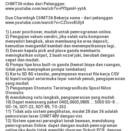
CHMT36 video dari Pelanggan:
www.youtube.com/watch?v=Pf3pmH-yytA
Dua Charmhigh CHMT36 Bekerja sama - dari pelanggan
www.youtube.com/watch?v=CZIcvcKUIj4
1) Laser positioner, mudah untuk pemrograman online.
2) Pengujian vakum sendiri, jika salah satu komponen
menyedot bengkok, akan membuang ke area deposit,
kemudian mengambil kembali dan menempatkannya lagi..
3) Desain kepala pick and place ganda membantu
meningkatkan output, 2 buah nozel juki, berubah dengan
cepat dan mudah.
4) Pompa tipe bisu built-in ganda (hemat biaya dan ruangan,
tidak perlu menyiapkan pompa tambahan)
5) Kartu SD 8G standar, penyimpanan massal file kerja CSV
6) Input/output antarmuka layar sentuh penuh, pengoperasian
yang mudah
7) Pengumpan Otomatis TerintegrasiRoda Spool Nilon
Otomatis
8) mendukung satu langkah, pengoperasian yang mudah.
10) Dapat memasang paket 0402,0603,0805 ... 5050 SO-8 ...
SO-16, SOT-23, SOT-89, TO-252 .
11) Tidak ada sistem penglihatan, model 28 dan 36 adalah
pemosisian laser.CHMT48V dengan visi.
12) Sistem operasi perangkat lunak bawaan, mendukung
pemrograman Online: dapat dengan mudah pemrograman
online jika Anda tidak memiliki diagram Sirkuit PCB, dengan