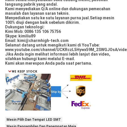
langsung pabrik yang andal.
Kami menyediakan Q/A online dan dukungan pemecahan
masalah dan layanan saran teknis.
Menyediakan satu ke satu layanan purna jual.
Setiap mesin
100% diuji dengan baik sebelum dikirim.
Dukungan teknologi:
Kimi Mob: 0086 135 106 75756
Skype: kimiliu89
Email: kimi@charmhigh-tech.com
Selamat datang untuk mengikuti kami di YouTube:
www.youtube.com/channel/UCKRczL5Hywx59M_2SWGJOsA/vide
Jika Anda ingin melihat informasi lebih lanjut dan video,
silahkan hubungi kami melalui E-mail.
Kami akan merespon Anda pada saat pertama.
Mesin Pilih Dan Tempat LED SMT
Mesin Pengambilan Dan Penempatan Meja