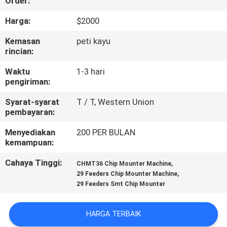
Order:
KONTROL
Harga:
$2000
KUALITAS
Kemasan
peti kayu
rincian:
HUBUNGI
Waktu
1-3 hari
pengiriman:
KAMI
Syarat-syarat
T / T, Western Union
pembayaran:
BERITA
Menyediakan
200 PER BULAN
kemampuan:
SHOPPING
Cahaya Tinggi:
,
CHMT36 Chip Mounter Machine
ON
,
29 Feeders Chip Mounter Machine
29 Feeders Smt Chip Mounter
LINE
HARGA TERBAIK
PETA