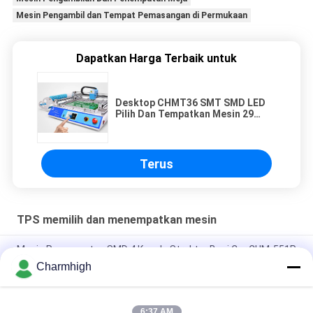
Mesin Pengambil dan Tempat Pemasangan di Permukaan
Dapatkan Harga Terbaik untuk
Desktop CHMT36 SMT SMD LED
Pilih Dan Tempatkan Mesin 29
pengumpan Chip Mounter
Terus
TPS memilih dan menempatkan mesin
Mesin Penempatan SMD 4 Kepala Struktur Besi Cor CHM-551P
Charmhigh
Desain sempit TC06 Modul presisi tinggi SMT Pick and Place
Machine 6 Kepala Dukungan 01005
6:37 AM