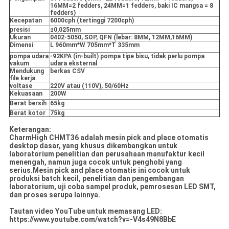
16MM=2 fedders, 24MM=1 fedders, baki IC mangsa = 8
fedders)
Kecepatan
6000cph (tertinggi 7200cph)
presisi
±0,025mm
Ukuran
0402-5050, SOP, QFN (lebar: 8MM, 12MM,16MM)
Dimensi
L 960mm*W 705mm*T 335mm
pompa udara
-92KPA (in-built) pompa tipe bisu, tidak perlu pompa
vakum
udara eksternal
Mendukung
berkas CSV
file kerja
voltase
220V atau (110V), 50/60Hz
Kekuasaan
200W
Berat bersih
65kg
Berat kotor
75kg
Keterangan:
CharmHigh CHMT36 adalah mesin pick and place otomatis
desktop dasar, yang khusus dikembangkan untuk
laboratorium penelitian dan perusahaan manufaktur kecil
menengah, namun juga cocok untuk penghobi yang
serius.Mesin pick and place otomatis ini cocok untuk
produksi batch kecil, penelitian dan pengembangan
laboratorium, uji coba sampel produk, pemrosesan LED SMT,
dan proses serupa lainnya.
Tautan video YouTube untuk memasang LED:
https://www.youtube.com/watch?v=-V4s49N8BbE