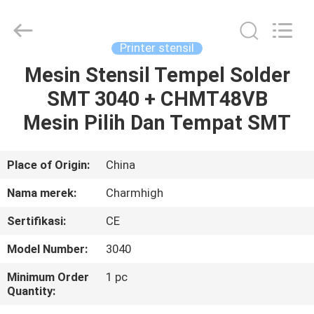
-
2026
CHARMHIGH
TECHNOLOGY
LIMITED.
Printer stensil
All
Rights
Reserved.
Mesin Stensil Tempel Solder
RUMAH
SMT 3040 + CHMT48VB
PRODUK
Mesin Pilih Dan Tempat SMT
VIDEO
Place of Origin:
China
Nama merek:
Charmhigh
TENTANG
Sertifikasi:
CE
KAMI
Model Number:
3040
TUR
Minimum Order
1 pc
Quantity:
PABRIK