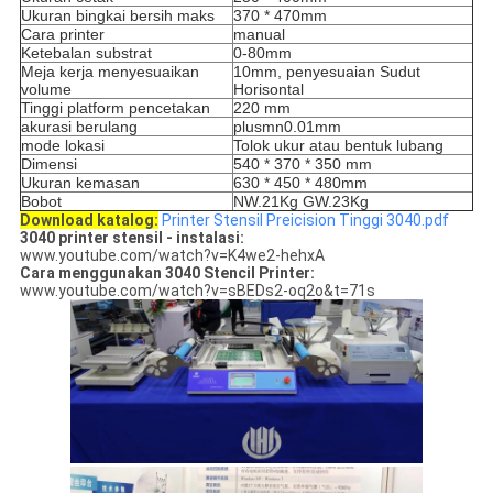
Ukuran bingkai bersih maks
370 * 470mm
Cara printer
manual
Ketebalan substrat
0-80mm
Meja kerja menyesuaikan
10mm, penyesuaian Sudut
volume
Horisontal
Tinggi platform pencetakan
220 mm
akurasi berulang
plusmn0.01mm
mode lokasi
Tolok ukur atau bentuk lubang
Dimensi
540 * 370 * 350 mm
Ukuran kemasan
630 * 450 * 480mm
Bobot
NW.21Kg GW.23Kg
Download katalog:
Printer Stensil Preicision Tinggi 3040.pdf
3040 printer stensil - instalasi:
www.youtube.com/watch?v=K4we2-hehxA
Cara menggunakan 3040 Stencil Printer:
www.youtube.com/watch?v=sBEDs2-oq2o&t=71s