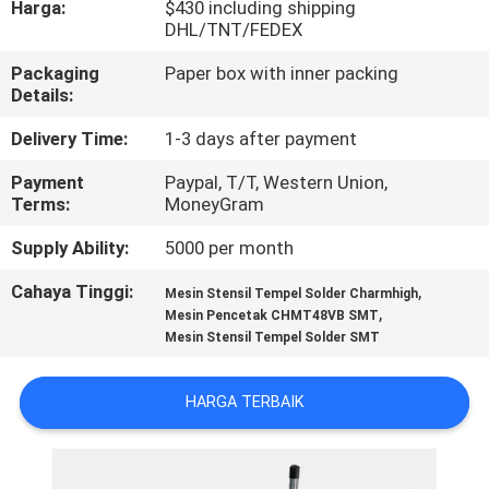
Harga:
$430 including shipping
DHL/TNT/FEDEX
KONTROL
Packaging
Paper box with inner packing
KUALITAS
Details:
Delivery Time:
1-3 days after payment
HUBUNGI
Payment
Paypal, T/T, Western Union,
KAMI
Terms:
MoneyGram
Supply Ability:
5000 per month
BERITA
Cahaya Tinggi:
,
Mesin Stensil Tempel Solder Charmhigh
,
Mesin Pencetak CHMT48VB SMT
SHOPPING
Mesin Stensil Tempel Solder SMT
ON
LINE
HARGA TERBAIK
PETA