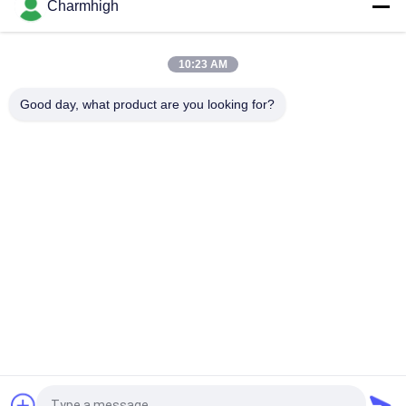
Charmhigh
Semi Auto Solder Paste Printer 3250, Mesin Sablon 320 *
500mm
10:23 AM
E6 Mesin Pencetak Serat Solder Paste Full Automatic SMT
600x350mm
Good day, what product are you looking for?
Bad Request
Semua
TPS Memilih Dan 
Lini Produksi Smt
Menempatkan Mesin
Printer Stensil
Oven Reflow SMT
Pengumpan SMT
Mesin SMT Kecil
SMD Pick And Place 
Jalur Perakitan PCB
Machine