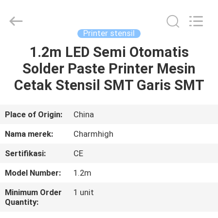
-
2026
CHARMHIGH
TECHNOLOGY
LIMITED.
Printer stensil
All
Rights
Reserved.
1.2m LED Semi Otomatis
RUMAH
Solder Paste Printer Mesin
PRODUK
Cetak Stensil SMT Garis SMT
VIDEO
Place of Origin:
China
Nama merek:
Charmhigh
TENTANG
Sertifikasi:
CE
KAMI
Model Number:
1.2m
TUR
Minimum Order
1 unit
Quantity:
PABRIK