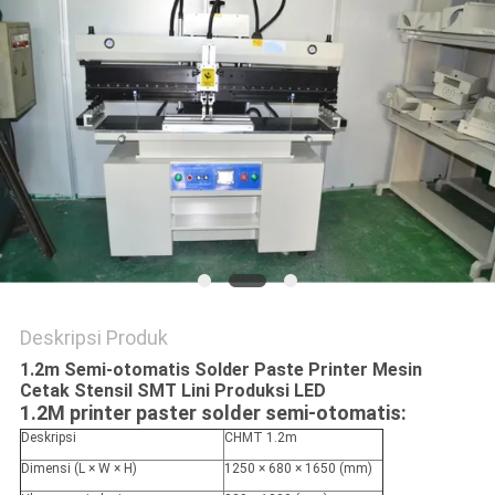
SITUS
KEBIJAKAN
PRIVASI
Deskripsi Produk
1.2m Semi-otomatis Solder Paste Printer Mesin
Cetak Stensil SMT Lini Produksi LED
1.2M printer paster solder semi-otomatis:
Deskripsi
CHMT 1.2m
Dimensi (L × W × H)
1250 × 680 × 1650 (mm)