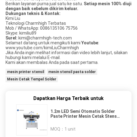
Berikan layanan purna jual satu ke satu.
Setiap mesin 100% diuji
dengan baik sebelum dikirim keluar.
Dukungan teknis & Kontak:
Kimi Liu
Teknologi Charmhigh Terbatas
Mob / WhatsApp: 0086135106 75756
Skype: kimiliu89
Surel:
kimi@charmhigh-tech.com
Selamat datang untuk mengikuti kami
Youtube
:
www.youtube.com/kimiLiuCharmhigh
Jika Anda ingin melihat informasi dan video lebih lanjut, silakan
hubungi kami melalui E-mail.
Kami akan membalas Anda pada saat pertama.
mesin printer stensil
mesin stensil pasta solder
Mesin Cetak Tempel Solder
Dapatkan Harga Terbaik untuk
1.2m LED Semi Otomatis Solder
Paste Printer Mesin Cetak Stensil
SMT Garis SMT
MOQ：
1 unit