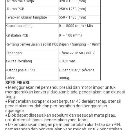
Ukuran meja kerja
320 × 1300 (mm)
Ukuran PCB
250 × 1250 (mm)
Terapkan ukuran template
550 × 1480 (mm)
Kecepatan priting
0 ～ 8000 (mm) / Min
Ketebalan PCB
0 ～ 100 (mm)
Rentang penyesuaian sedikit PCB
Depan / Samping + 10mm
Tegangan
1 fase 220V 50 / 60HZ
akurasi berulang
± 0,01mm
Metode posisi PCB
Lubang luar / Referensi
Bobot
380Kg
SPESIFIKASI:
♦ Menggunakan rel pemandu presisi dan motor impor untuk
menggerakkan konversi dudukan blade, pencetakan, dan akurasi
tinggi.
♦ Pencetakan scraper dapat berputar 45 derajat tetap, stensil
pencetakan mudah dan pembersihan dan penggantian
squeegee.
♦ Blok dapat disesuaikan sebelum dan sesudah mata pisau,
untuk memilih posisi pencetakan yang tepat.
♦ Dikombinasikan dengan pelat pencetakan alur tetap dan PIN,
pemasangan dan penyesuaian yang mudah, untuk pencetakan