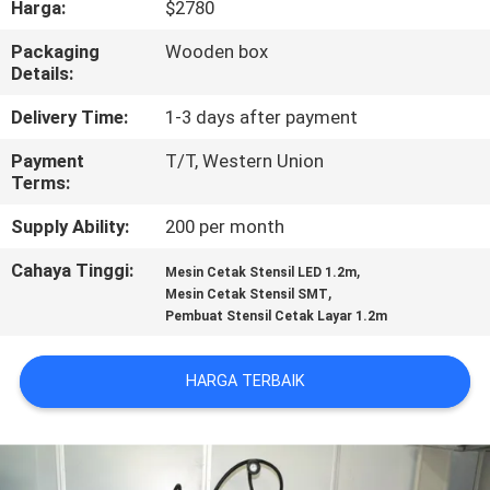
Harga:
$2780
KONTROL
Packaging
Wooden box
Details:
KUALITAS
Delivery Time:
1-3 days after payment
HUBUNGI
Payment
T/T, Western Union
Terms:
KAMI
Supply Ability:
200 per month
BERITA
Cahaya Tinggi:
,
Mesin Cetak Stensil LED 1.2m
,
Mesin Cetak Stensil SMT
Pembuat Stensil Cetak Layar 1.2m
SHOPPING
ON
HARGA TERBAIK
LINE
PETA