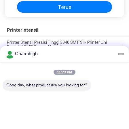
Terus
Printer stensil
Printer Stensil Presisi Tinggi 3040 SMT Silk Printer Lini
Produksi SMT Secara Manual
Charmhigh
Semi Auto Solder Paste Printer 3250, Mesin Sablon 320 *
500mm
11:23 PM
E6 Mesin Pencetak Serat Solder Paste Full Automatic SMT
600x350mm
Good day, what product are you looking for?
Bad Request
Semua
TPS Memilih Dan 
Lini Produksi Smt
Menempatkan Mesin