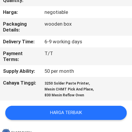
Quantity:
KONTROL
Harga:
negotiable
KUALITAS
Packaging
wooden box
Details:
HUBUNGI
Delivery Time:
6-9 working days
KAMI
Payment
T/T
Terms:
BERITA
Supply Ability:
50 per month
Cahaya Tinggi:
,
3250 Solder Paste Printer
SHOPPING
,
Mesin CHMT Pick And Place
830 Mesin Reflow Oven
ON
LINE
HARGA TERBAIK
PETA