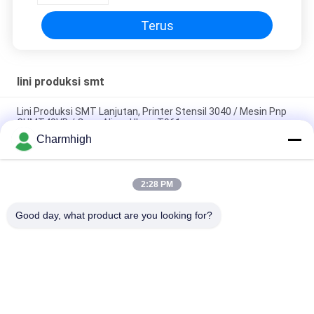
Terus
lini produksi smt
Lini Produksi SMT Lanjutan, Printer Stensil 3040 / Mesin Pnp
CHMT48VB / Oven Aliran Ulang T961
Charmhigh
Total Panjang 3,5m Tinggi Precision SMT kecil Produksi Line
0201, BGA, 144 pin IC
2:28 PM
Jalur Perakitan PCB Otomatis Penuh Kinerja Tinggi Untuk
Manufaktur Elektronik
Good day, what product are you looking for?
Bad Request
Semua
TPS Memilih Dan 
Lini Produksi Smt
Menempatkan Mesin