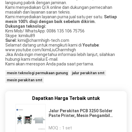
langsung pabrik dengan jaminan.
Kami menyediakan Q/A online dan dukungan pemecahan
masalah dan layanan saran teknis.
Kami menyediakan layanan purna jual satu per satu.
Setiap
mesin 100% diuji dengan baik sebelum dikirim.
Dukungan teknologi:
Kimi Mob/ WhatsApp: 0086 135 106 75756
Skype: kimiliu89
Surel:
kimi@charmhigh-tech.com
Selamat datang untuk mengikuti kami di
Youtube
:
www.youtube.com/kimiLiuCharmhigh
Jika Anda ingin mengetahui informasi lebih lanjut, silahkan
hubungi kami melalui E-mail.
Kami akan merespon Anda pada saat pertama.
mesin teknologi permukaan gunung
jalur perakitan smt
mesin perakitan smt
Dapatkan Harga Terbaik untuk
Jalur Perakitan PCB 3250 Solder
Paste Printer, Mesin Pengambil
dan Tempat CHMT, Oven 830
Reflow
MOQ：
1 set