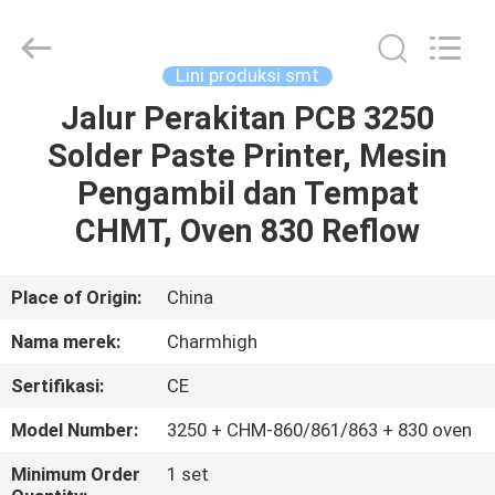
-
2026
CHARMHIGH
TECHNOLOGY
LIMITED.
Lini produksi smt
All
Rights
Reserved.
Jalur Perakitan PCB 3250
RUMAH
Solder Paste Printer, Mesin
PRODUK
Pengambil dan Tempat
CHMT, Oven 830 Reflow
VIDEO
Place of Origin:
China
TENTANG
Nama merek:
Charmhigh
KAMI
Sertifikasi:
CE
TUR
Model Number:
3250 + CHM-860/861/863 + 830 oven
PABRIK
Minimum Order
1 set