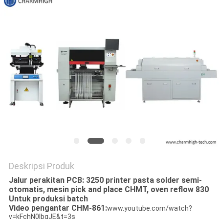
SITUS
KEBIJAKAN
PRIVASI
Deskripsi Produk
Jalur perakitan PCB: 3250 printer pasta solder semi-
otomatis, mesin pick and place CHMT, oven reflow 830
Untuk produksi batch
Video pengantar CHM-861:
www.youtube.com/watch?
v=kFchN0IbqJE&t=3s