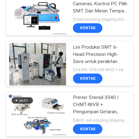
Cameras, Kontrol PC Pilih
SMT Dan Mesin Tempat
Chmt36va
$3200 including shipping DHL MOQ:1
KONTAK
Lini Produksi SMT 6-
Head Precision High-
Save untuk perakitan
PCB yang efisien
$24,000~$30,000 MOQ:1 set
KONTAK
Printer Stensil 3040 /
CHMT48VB +
Pengumpan Getaran,
Jalur Perakitan PCB SMT
$4820 /set including shipping DHL MOQ:1 set
/ Oven Aliran Ulang BRT-
KONTAK
420