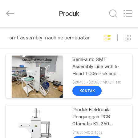
-
2026
CHARMHIGH
Produk
TECHNOLOGY
LIMITED.
All
Rights
Reserved.
RUMAH
smt assembly machine pembuatan online
PRODUK
Semi-auto SMT
Assembly Line with 6-
VIDEO
Head TC06 Pick and
Place
$20400~$25000 MOQ:1 set
TENTANG
KONTAK
KAMI
Produk Elektronik
Pengunggah PCB
TUR
Otomatis K2-250
PABRIK
Pengunggah Majalah
$1650 MOQ:1pcs