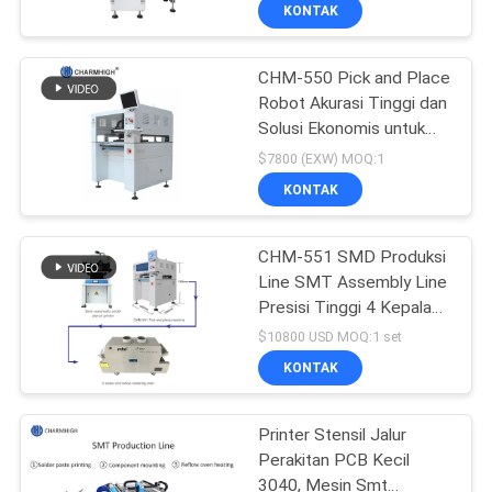
SMT Untuk Baris Majelis
KONTAK
SMT
KONTROL
CHM-550 Pick and Place
KUALITAS
Robot Akurasi Tinggi dan
Solusi Ekonomis untuk
HUBUNGI
Perakitan SMT
$7800 (EXW) MOQ:1
KAMI
KONTAK
BERITA
CHM-551 SMD Produksi
Line SMT Assembly Line
Presisi Tinggi 4 Kepala
SHOPPING
PCB Membuat Robot
$10800 USD MOQ:1 set
ON
KONTAK
LINE
Printer Stensil Jalur
Perakitan PCB Kecil
PETA
3040, Mesin Smt