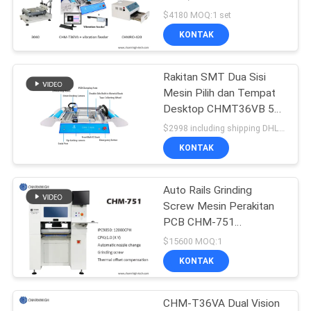
SITUS
CHMT36VA, 420 Oven
$4180 MOQ:1 set
Reflow
KONTAK
KEBIJAKAN
Rakitan SMT Dua Sisi
PRIVASI
Mesin Pilih dan Tempat
Desktop CHMT36VB 58
Pengumpan
$2998 including shipping DHL MOQ:1
KONTAK
Auto Rails Grinding
Screw Mesin Perakitan
PCB CHM-751
Charmhigh 6 Kepala
$15600 MOQ:1
KONTAK
CHM-T36VA Dual Vision