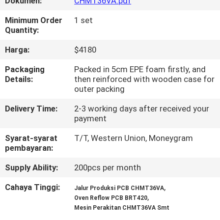
Dokumen:
CHMT36VA.pdf
KONTROL
Minimum Order
1 set
Quantity:
KUALITAS
Harga:
$4180
HUBUNGI
Packaging
Packed in 5cm EPE foam firstly, and
Details:
then reinforced with wooden case for
KAMI
outer packing
Delivery Time:
2-3 working days after received your
BERITA
payment
Syarat-syarat
T/T, Western Union, Moneygram
SHOPPING
pembayaran:
ON
Supply Ability:
200pcs per month
LINE
Cahaya Tinggi:
,
Jalur Produksi PCB CHMT36VA
,
Oven Reflow PCB BRT420
Mesin Perakitan CHMT36VA Smt
PETA