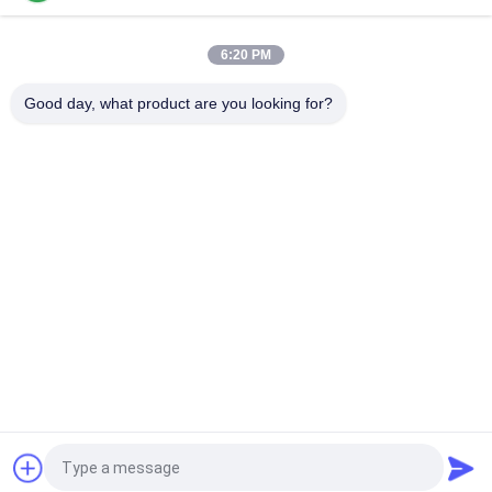
Printer Stensil 3040 / CHMT48VB + Pengumpan Getaran, Jalur
Perakitan PCB SMT / Oven Aliran Ulang BRT-420
6:20 PM
4 Kepala SMT Chip Mounter Stensil Printing T962C Reflow
Oven PCB Jalur Perakitan
Good day, what product are you looking for?
Bad Request
Semua
TPS Memilih Dan 
Lini Produksi Smt
Menempatkan Mesin
Printer Stensil
Oven Reflow SMT
Pengumpan SMT
Mesin SMT Kecil
SMD Pick And Place 
Jalur Perakitan PCB
Machine
Quote request suatu