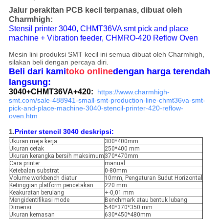
Jalur perakitan PCB kecil terpanas, dibuat oleh
Charmhigh:
Stensil printer 3040, CHMT36VA smt pick and place
machine + Vibration feeder, CHMRO-420 Reflow Oven
Mesin lini produksi SMT kecil ini semua dibuat oleh Charmhigh,
silakan beli dengan percaya diri.
Beli dari kami
toko online
dengan harga terendah
langsung:
3040+CHMT36VA+420:
https://www.charmhigh-
smt.com/sale-488941-small-smt-production-line-chmt36va-smt-
pick-and-place-machine-3040-stencil-printer-420-reflow-
oven.htm
1.
Printer stencil 3040 deskripsi:
Ukuran meja kerja
300*400mm
Ukuran cetak
250*400 mm
Ukuran kerangka bersih maksimum
370*470mm
Cara printer
manual
Ketebalan substrat
0-80mm
Volume workbench diatur
10mm, Pengaturan Sudut Horizontal
Ketinggian platform pencetakan
220 mm
Keakuratan berulang
+-0,01 mm
Mengidentifikasi mode
Benchmark atau bentuk lubang
Dimensi
540*370*350 mm
Ukuran kemasan
630*450*480mm