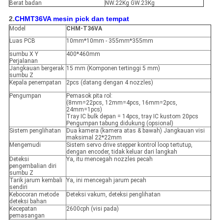
Berat badan
NW.22Kg GW.23Kg
2.
CHMT36VA mesin pick dan tempat
Model
CHM-T36VA
Luas PCB
10mm*10mm - 355mm*355mm
sumbu X Y
400*460mm
Perjalanan
Jangkauan bergerak
15 mm (Komponen tertinggi 5 mm)
sumbu Z
Kepala penempatan
2pcs (datang dengan 4 nozzles)
Pengumpan
Pemasok pita rol:
(8mm=22pcs, 12mm=4pcs, 16mm=2pcs,
24mm=1pcs)
Tray IC bulk depan = 14pcs, tray IC kustom 20pcs
Pengumpan tabung didukung (opsional)
Sistem penglihatan
Dua kamera (kamera atas & bawah) Jangkauan visi
maksimal 22*22mm
Mengemudi
Sistem servo drive stepper kontrol loop tertutup,
dengan encoder, tidak keluar dari langkah
Deteksi
Ya, itu mencegah nozzles pecah
pengembalian diri
sumbu Z
Tarik jarum kembali
Ya, ini mencegah jarum pecah
sendiri
Kebocoran metode
Deteksi vakum, deteksi penglihatan
deteksi bahan
Kecepatan
2600cph (visi pada)
pemasangan