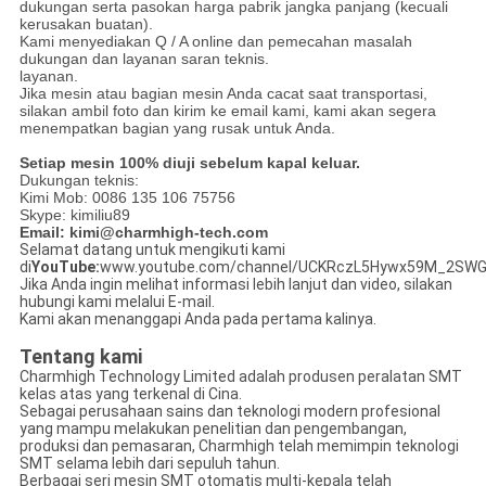
dukungan serta pasokan harga pabrik jangka panjang (kecuali
kerusakan buatan).
Kami menyediakan Q / A online dan pemecahan masalah
dukungan dan layanan saran teknis.
layanan.
Jika mesin atau bagian mesin Anda cacat saat transportasi,
silakan ambil foto dan kirim ke email kami, kami akan segera
menempatkan bagian yang rusak untuk Anda.
Setiap mesin 100% diuji sebelum kapal keluar.
Dukungan teknis:
Kimi Mob: 0086 135 106 75756
Skype: kimiliu89
Email: kimi@charmhigh-tech.com
Selamat datang untuk mengikuti kami
di
YouTube:
www.youtube.com/channel/UCKRczL5Hywx59M_2SWG
Jika Anda ingin melihat informasi lebih lanjut dan video, silakan
hubungi kami melalui E-mail.
Kami akan menanggapi Anda pada pertama kalinya.
Tentang kami
Charmhigh Technology Limited adalah produsen peralatan SMT
kelas atas yang terkenal di Cina.
Sebagai perusahaan sains dan teknologi modern profesional
yang mampu melakukan penelitian dan pengembangan,
produksi dan pemasaran, Charmhigh telah memimpin teknologi
SMT selama lebih dari sepuluh tahun.
Berbagai seri mesin SMT otomatis multi-kepala telah