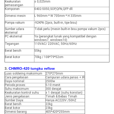
Keakuratan
± 0,025mm
pemasangan
Komponen
0402-5050,SOP,QFN,QFP dll.
Dimensi mesin
L 960mm * W 705mm * H 335mm
Pompa vakum
-92KPA (2pcs, built-in, tipe bisu)
Sumber udara
Tidak perlu (mesin built-in bisu pompa vakum 2pcs)
eksternal
PC eksternal
Ya (perangkat lunak yang kompatibel dengan
windows7, windows10)
Tegangan
110VAC/ 220VAC, 50Hz/60Hz
Berat bersih
55kg
Berat kotor
70kg / 108*79*52cm
3.
CHMRO-420 tungku reflow
Luas soldering maksimum
270*270mm
Cara pengelasan
Campuran udara panas + IR
Daya nominal:
2500w
Periode proses:
5-10 menit
Suhu maksimum:
300 derajat
Keakuratan kontrol suhu
± 1 derajat (suhu konstan)
Jenis pengelasan:
Timah & Bebas Timah
Sumber Daya:
Hanya AC220V /50HZ
Berat bersih
22kg
Berat kotor
23kg
Dimensi barang
405*420*255mm