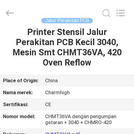
-
2026
CHARMHIGH
TECHNOLOGY
LIMITED.
Jalur Perakitan PCB
All
Rights
Reserved.
Printer Stensil Jalur
RUMAH
Perakitan PCB Kecil 3040,
PRODUK
Mesin Smt CHMT36VA, 420
Oven Reflow
VIDEO
Place of Origin:
China
TENTANG
Nama merek:
Charmhigh
KAMI
Sertifikasi:
CE
TUR
Nomor model:
CHMT36VA dengan pengumpan
getaran + 3040 + CHMRO-420
PABRIK