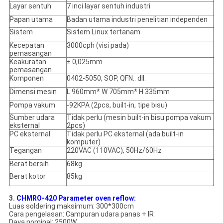
Layar sentuh
7 inci layar sentuh industri
Papan utama
Badan utama industri penelitian independen
Sistem
Sistem Linux tertanam
Kecepatan
3000cph (visi pada)
pemasangan
Keakuratan
± 0,025mm
pemasangan
Komponen
0402-5050, SOP, QFN.. dll.
Dimensi mesin
L 960mm* W 705mm* H 335mm
Pompa vakum
-92KPA (2pcs, built-in, tipe bisu)
Sumber udara
Tidak perlu (mesin built-in bisu pompa vakum
eksternal
2pcs)
PC eksternal
Tidak perlu PC eksternal (ada built-in
komputer)
Tegangan
220VAC (110VAC), 50Hz/60Hz
Berat bersih
68kg
Berat kotor
85kg
3.
CHMRO-420 Parameter oven reflow:
Luas soldering maksimum: 300*300cm
Cara pengelasan: Campuran udara panas + IR
Daya nominal: 2500W