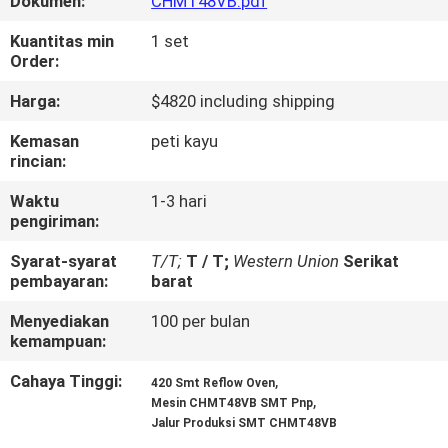
Dokumen:
CHMT48VB.pdf
KONTROL
Kuantitas min
1 set
Order:
KUALITAS
Harga:
$4820 including shipping
HUBUNGI
Kemasan
peti kayu
rincian:
KAMI
Waktu
1-3 hari
pengiriman:
BERITA
Syarat-syarat
T/T;
T / T;
Western Union
Serikat
pembayaran:
barat
SHOPPING
Menyediakan
100 per bulan
ON
kemampuan:
LINE
Cahaya Tinggi:
,
420 Smt Reflow Oven
,
Mesin CHMT48VB SMT Pnp
Jalur Produksi SMT CHMT48VB
PETA