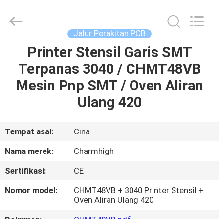
-
2026
CHARMHIGH
TECHNOLOGY
LIMITED.
Jalur Perakitan PCB
All
Rights
Reserved.
Printer Stensil Garis SMT
RUMAH
Terpanas 3040 / CHMT48VB
PRODUK
Mesin Pnp SMT / Oven Aliran
Ulang 420
VIDEO
Tempat asal:
Cina
TENTANG
Nama merek:
Charmhigh
KAMI
Sertifikasi:
CE
TUR
Nomor model:
CHMT48VB + 3040 Printer Stensil +
Oven Aliran Ulang 420
PABRIK