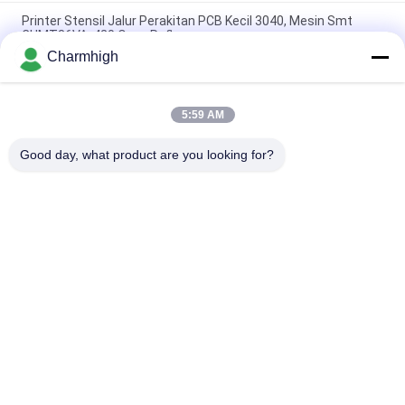
Printer Stensil Jalur Perakitan PCB Kecil 3040, Mesin Smt
CHMT36VA, 420 Oven Reflow
Charmhigh
Printer Stensil 3040 / CHMT48VB + Pengumpan Getaran, Jalur
Perakitan PCB SMT / Oven Aliran Ulang BRT-420
5:59 AM
4 Kepala SMT Chip Mounter Stensil Printing T962C Reflow
Oven PCB Jalur Perakitan
Good day, what product are you looking for?
Bad Request
Semua
TPS Memilih Dan 
Lini Produksi Smt
Menempatkan Mesin
Printer Stensil
Oven Reflow SMT
Pengumpan SMT
Mesin SMT Kecil
SMD Pick And Place 