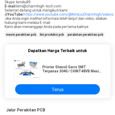
Skype: kimiliu89
E-mail:
kimi@charmhigh-tech.com
Selamat datang untuk mengikuti kami
di
YouTube
:
https://www.youtube.com/@KimiLiuCharmhigh/videos
Jika Anda ingin melihat informasi lebih lanjut dan video, silakan
hubungi kami melalui E-mail.
Kami akan menanggapi Anda pada pertama kalinya.
mesin perakitan pcb
lini produksi pcb
peralatan perakitan pcb
Dapatkan Harga Terbaik untuk
Printer Stensil Garis SMT
Terpanas 3040 / CHMT48VB Mesin
Pnp SMT / Oven Aliran Ulang 420
Terus
Jalur Perakitan PCB