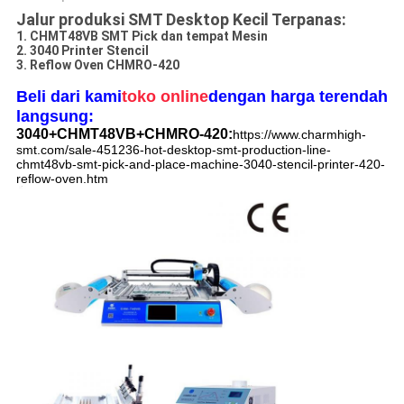
Jalur produksi SMT Desktop Kecil Terpanas:
1. CHMT48VB SMT Pick dan tempat Mesin
2. 3040 Printer Stencil
3. Reflow Oven CHMRO-420
Beli dari kami
toko online
dengan harga terendah
langsung:
3040+CHMT48VB+CHMRO-420:
https://www.charmhigh-
smt.com/sale-451236-hot-desktop-smt-production-line-
chmt48vb-smt-pick-and-place-machine-3040-stencil-printer-420-
reflow-oven.htm