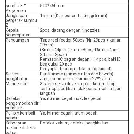
sumbu X Y
510*460mm
Perjalanan
Jangkauan
15 mm (Komponen tertinggi 5 mm)
bergerak sumbu
Z
Kepala
2pcs, datang dengan 4 nozzles
penempatan
Pengumpan
Tape reel feeder 58pcs (kiri 29pcs + kanan
29pcs)
(8mm=44pcs, 12mm=8pcs, 16mm=4pcs,
24mm=2pcs,)
Pemasok IC bagian depan = 14 pcs, baki IC
bea cukai 20 pcs
Penyuplai tabung didukung (opsional)
Sistem
Dua kamera (kamera atas dan bawah)
penglihatan
Jangkauan visi maksimum 22*22mm
Mengemudi
Sistem servo drive stepper kontrol loop
tertutup, pastikan tidak pernah kehilangan
langkah
Deteksi
Ya, itu mencegah nozzles pecah
pengembalian diri
sumbu Z
Pull pin kembali
Ya, ini mencegah jarum pecah
sendiri
Kebocoran
Deteksi vakum, deteksi penglihatan
metode deteksi
bahan