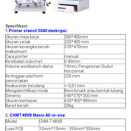
Spesifikasi:
1.
Printer stencil 3040 deskripsi:
Ukuran meja kerja
300*400mm
Ukuran cetak
250*400 mm
Ukuran kerangka bersih
370*470mm
maksimum
Cara printer
manual
Ketebalan substrat
0-80mm
Volume workbench diatur
10mm, Pengaturan Sudut
Horizontal
Ketinggian platform
220 mm
pencetakan
Keakuratan berulang
+-0,01 mm
Mengidentifikasi mode
Benchmark atau bentuk lubang
Dimensi
540*370*350 mm
Ukuran kemasan
630*450*480mm
Berat bersih
20kg
2.
CHMT48VB Mesin All-in-one:
Model
CHM-T48VB
Luas PCB
10mm*10mm - 355mm*355mm