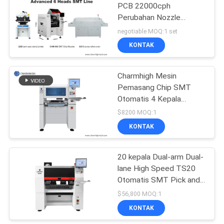
PCB 22000cph
Perubahan Nozzle
Otomatis CHM-860
negotiable MOQ:1 set
KONTAK
Charmhigh Mesin
Pemasang Chip SMT
Otomatis 4 Kepala
Perakitan PCB SMD Pick
$8200 MOQ:1
And Place
KONTAK
20 kepala Dual-arm Dual-
lane High Speed TS20
Otomatis SMT Pick and
Place Machine PCB
$56,800 MOQ:1
Assembly
KONTAK