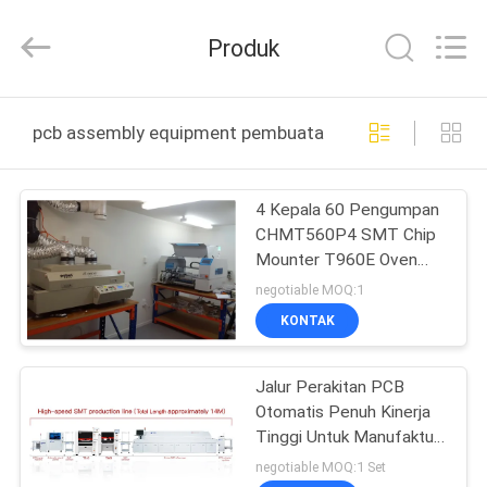
-
2026
CHARMHIGH
Produk
TECHNOLOGY
LIMITED.
All
Rights
Reserved.
RUMAH
pcb assembly equipment pembuatan online
PRODUK
4 Kepala 60 Pengumpan
CHMT560P4 SMT Chip
VIDEO
Mounter T960E Oven
aliran ulang Jalur
negotiable MOQ:1
perakitan PCB
TENTANG
KONTAK
KAMI
Jalur Perakitan PCB
Otomatis Penuh Kinerja
TUR
Tinggi Untuk Manufaktur
PABRIK
Elektronik
negotiable MOQ:1 Set