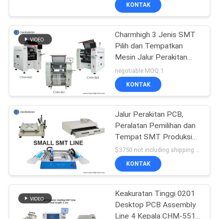
KONTAK
KONTROL
Charmhigh 3 Jenis SMT
KUALITAS
Pilih dan Tempatkan
Mesin Jalur Perakitan
HUBUNGI
PCB BGA 0201
negotiable MOQ:1
KAMI
KONTAK
BERITA
Jalur Perakitan PCB,
Peralatan Pemilihan dan
Tempat SMT Produksi
SHOPPING
Batch, Teknologi
$3750 not including shipping MOQ:1 set
Pemasangan Permukaan
ON
KONTAK
LINE
Keakuratan Tinggi 0201
Desktop PCB Assembly
PETA
Line 4 Kepala CHM-551