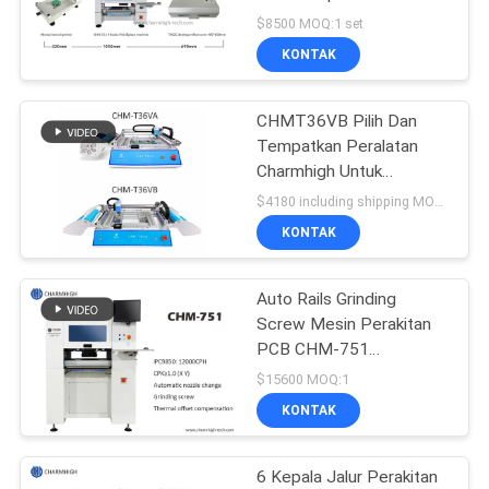
SITUS
SMD Pick and Place
$8500 MOQ:1 set
Machine Reflow Oven
KONTAK
T962C
KEBIJAKAN
CHMT36VB Pilih Dan
PRIVASI
Tempatkan Peralatan
Charmhigh Untuk
Perakitan PCB
$4180 including shipping MOQ:1
KONTAK
Auto Rails Grinding
Screw Mesin Perakitan
PCB CHM-751
Charmhigh 6 Kepala
$15600 MOQ:1
KONTAK
6 Kepala Jalur Perakitan