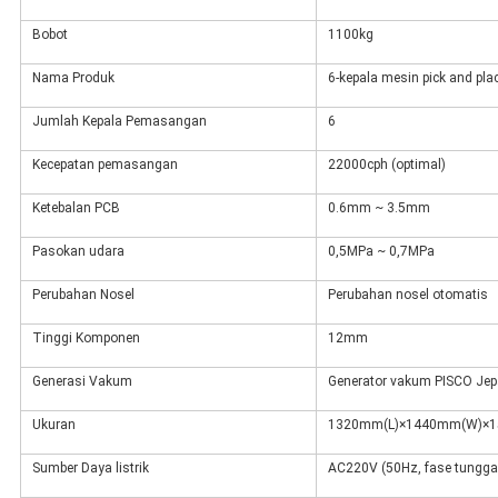
Bobot
1100kg
Nama Produk
6-kepala mesin pick and pla
Jumlah Kepala Pemasangan
6
Kecepatan pemasangan
22000cph (optimal)
Ketebalan PCB
0.6mm ~ 3.5mm
Pasokan udara
0,5MPa ~ 0,7MPa
Perubahan Nosel
Perubahan nosel otomatis
Tinggi Komponen
12mm
Generasi Vakum
Generator vakum PISCO Je
Ukuran
1320mm(L)×1440mm(W)×1
Sumber Daya listrik
AC220V (50Hz, fase tungga