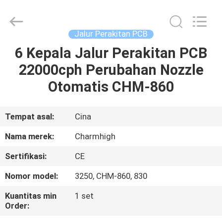
-
2026
CHARMHIGH
TECHNOLOGY
LIMITED.
Jalur Perakitan PCB
All
Rights
Reserved.
6 Kepala Jalur Perakitan PCB
RUMAH
22000cph Perubahan Nozzle
PRODUK
Otomatis CHM-860
VIDEO
Tempat asal:
Cina
Nama merek:
Charmhigh
TENTANG
Sertifikasi:
CE
KAMI
Nomor model:
3250, CHM-860, 830
TUR
Kuantitas min
1 set
Order:
PABRIK