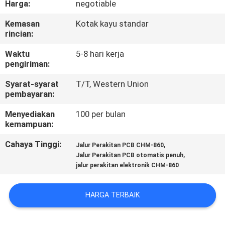
Harga:
negotiable
KONTROL
Kemasan
Kotak kayu standar
rincian:
KUALITAS
Waktu
5-8 hari kerja
pengiriman:
HUBUNGI
Syarat-syarat
T/T, Western Union
KAMI
pembayaran:
Menyediakan
100 per bulan
BERITA
kemampuan:
Cahaya Tinggi:
,
Jalur Perakitan PCB CHM-860
SHOPPING
,
Jalur Perakitan PCB otomatis penuh
jalur perakitan elektronik CHM-860
ON
LINE
HARGA TERBAIK
PETA