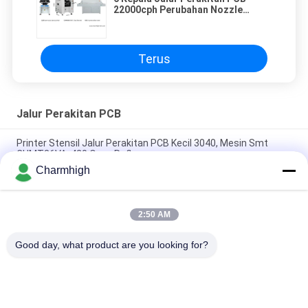
22000cph Perubahan Nozzle
Otomatis CHM-860
Terus
Jalur Perakitan PCB
Printer Stensil Jalur Perakitan PCB Kecil 3040, Mesin Smt
CHMT36VA, 420 Oven Reflow
Charmhigh
Printer Stensil 3040 / CHMT48VB + Pengumpan Getaran, Jalur
Perakitan PCB SMT / Oven Aliran Ulang BRT-420
2:50 AM
4 Kepala SMT Chip Mounter Stensil Printing T962C Reflow
Oven PCB Jalur Perakitan
Good day, what product are you looking for?
Bad Request
Semua