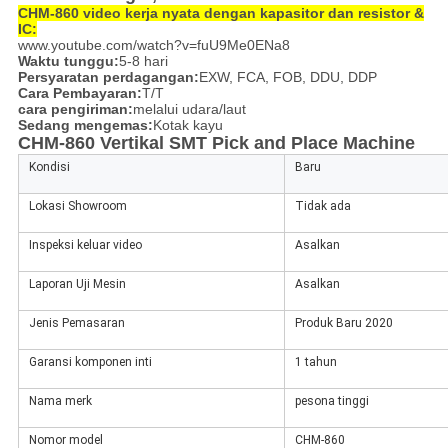
CHM-860 video kerja nyata dengan kapasitor dan resistor &
IC:
www.youtube.com/watch?v=fuU9Me0ENa8
Waktu tunggu:
5-8 hari
Persyaratan perdagangan:
EXW, FCA, FOB, DDU, DDP
Cara Pembayaran:
T/T
cara pengiriman:
melalui udara/laut
Sedang mengemas:
Kotak kayu
CHM-860 Vertikal SMT Pick and Place Machine
Kondisi
Baru
Lokasi Showroom
Tidak ada
Inspeksi keluar video
Asalkan
Laporan Uji Mesin
Asalkan
Jenis Pemasaran
Produk Baru 2020
Garansi komponen inti
1 tahun
Nama merk
pesona tinggi
Nomor model
CHM-860