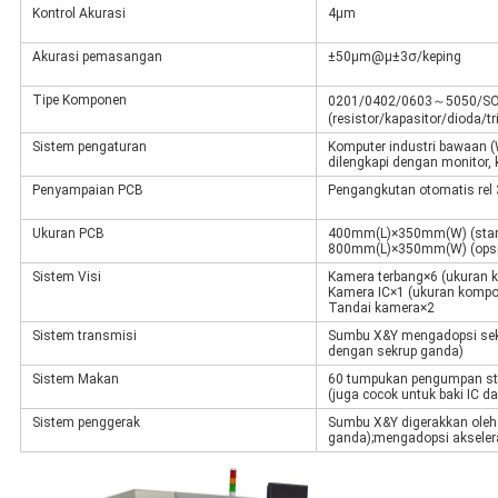
Kontrol Akurasi
4μm
Akurasi pemasangan
±50μm@μ±3σ/keping
Tipe Komponen
0201/0402/0603～5050/SOT
(resistor/kapasitor/dioda/tri
Sistem pengaturan
Komputer industri bawaan 
dilengkapi dengan monitor,
Penyampaian PCB
Pengangkutan otomatis rel
Ukuran PCB
400mm(L)×350mm(W) (stan
800mm(L)×350mm(W) (opsi
Sistem Visi
Kamera terbang×6 (ukuran
Kamera IC×1 (ukuran komp
Tandai kamera×2
Sistem transmisi
Sumbu X&Y mengadopsi sekr
dengan sekrup ganda)
Sistem Makan
60 tumpukan pengumpan s
(juga cocok untuk baki IC 
Sistem penggerak
Sumbu X&Y digerakkan oleh
ganda);mengadopsi akseleras