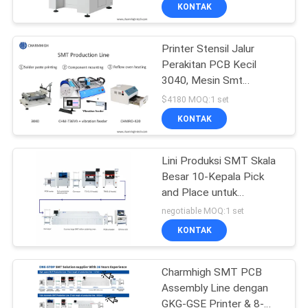
KONTAK
KONTROL
Printer Stensil Jalur
KUALITAS
Perakitan PCB Kecil
3040, Mesin Smt
HUBUNGI
CHMT36VA, 420 Oven
$4180 MOQ:1 set
Reflow
KAMI
KONTAK
BERITA
Lini Produksi SMT Skala
Besar 10-Kepala Pick
and Place untuk
SHOPPING
Perakitan PCB di Industri
negotiable MOQ:1 set
Elektronik
ON
KONTAK
LINE
Charmhigh SMT PCB
Assembly Line dengan
PETA
GKG-GSE Printer & 8-