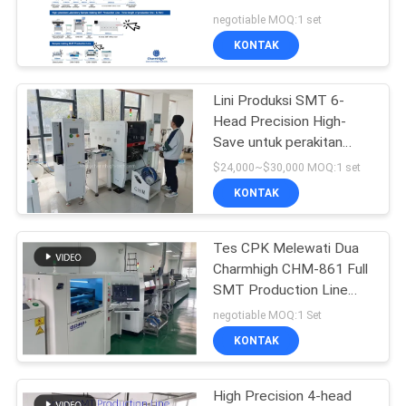
SITUS
Zone Reflow
negotiable MOQ:1 set
KONTAK
KEBIJAKAN
Lini Produksi SMT 6-
PRIVASI
Head Precision High-
Save untuk perakitan
PCB yang efisien
$24,000~$30,000 MOQ:1 set
KONTAK
Tes CPK Melewati Dua
Charmhigh CHM-861 Full
SMT Production Line
IPC9850 26000cph
negotiable MOQ:1 Set
KONTAK
High Precision 4-head