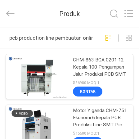
-
2026
CHARMHIGH
Produk
TECHNOLOGY
LIMITED.
All
Rights
Reserved.
RUMAH
pcb production line pembuatan online
PRODUK
CHM-863 BGA 0201 12
Kepala 100 Pengumpan
VIDEO
Jalur Produksi PCB SMT
$36980 MOQ:1
TENTANG
KONTAK
KAMI
Motor Y ganda CHM-751
Ekonomi 6 kepala PCB
TUR
Produksi Line SMT Pick
PABRIK
and Place Machine
$15600 MOQ:1