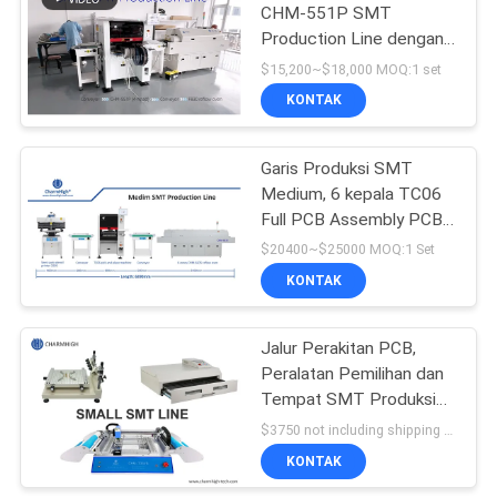
CHM-551P SMT
Production Line dengan
4-zone Reflow Oven
$15,200~$18,000 MOQ:1 set
untuk perakitan PCB
KONTAK
Garis Produksi SMT
Medium, 6 kepala TC06
Full PCB Assembly PCBA
Manufacturing
$20400~$25000 MOQ:1 Set
KONTAK
Jalur Perakitan PCB,
Peralatan Pemilihan dan
Tempat SMT Produksi
Batch, Teknologi
$3750 not including shipping MOQ:1 set
Pemasangan Permukaan
KONTAK