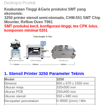
Deskripsi Produk
Keakuratan Tinggi &
Garis produksi SMT yang
ekonomis:
3250 printer stensil semi-otomatis, CHM-551 SMT Chip
Mounter, Reflow Oven T961
SMT produksi kecil, konfigurasi tinggi, tes CPK lulus,
komponen minimal 0201
1. Stensil Printer 3250 Parameter Teknis
Model
3250
Dimensi
850 x 670 x 1550 mm
Ukuran meja
320x500 mm
Ukuran PCB
250x400 mm
Ukuran stensil
550 x 680 mm
Kecepatan pencetakan
0~8000 ((mm) / Min