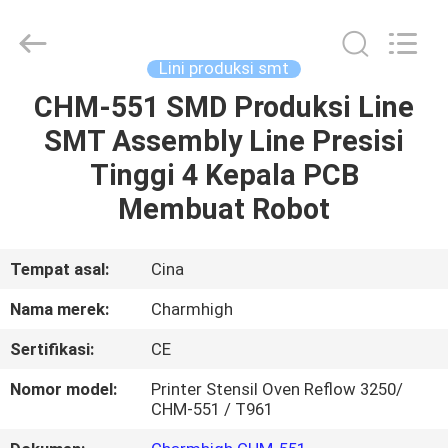
-
2026
CHARMHIGH
TECHNOLOGY
LIMITED.
Lini produksi smt
All
Rights
Reserved.
CHM-551 SMD Produksi Line
RUMAH
SMT Assembly Line Presisi
PRODUK
Tinggi 4 Kepala PCB
Membuat Robot
VIDEO
Tempat asal:
Cina
TENTANG
Nama merek:
Charmhigh
KAMI
Sertifikasi:
CE
TUR
Nomor model:
Printer Stensil Oven Reflow 3250/
CHM-551 / T961
PABRIK