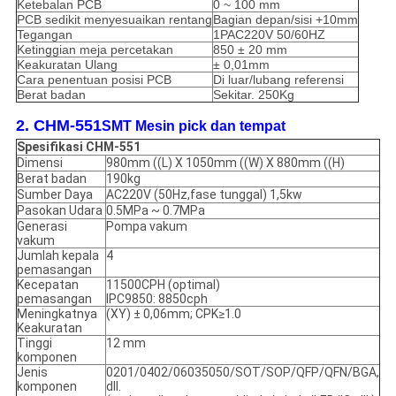
Ketebalan PCB
0 ~ 100 mm
PCB sedikit menyesuaikan rentang
Bagian depan/sisi +10mm
Tegangan
1PAC220V 50/60HZ
Ketinggian meja percetakan
850 ± 20 mm
Keakuratan Ulang
± 0,01mm
Cara penentuan posisi PCB
Di luar/lubang referensi
Berat badan
Sekitar. 250Kg
2. CHM-551
SMT Mesin pick dan tempat
Spesifikasi CHM-551
Dimensi
980mm ((L) X 1050mm ((W) X 880mm ((H)
Berat badan
190kg
Sumber Daya
AC220V (50Hz,fase tunggal) 1,5kw
Pasokan Udara
0.5MPa ~ 0.7MPa
Generasi
Pompa vakum
vakum
Jumlah kepala
4
pemasangan
Kecepatan
11500CPH (optimal)
pemasangan
IPC9850: 8850cph
Meningkatnya
(XY) ± 0,06mm; CPK≥1.0
Keakuratan
Tinggi
12 mm
komponen
Jenis
0201/0402/06035050/SOT/SOP/QFP/QFN/BGA,
komponen
dll.