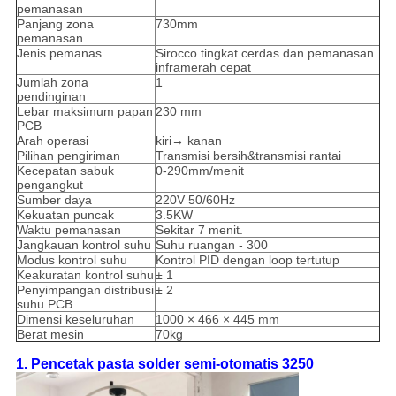
pemanasan
Panjang zona
730mm
pemanasan
Jenis pemanas
Sirocco tingkat cerdas dan pemanasan
inframerah cepat
Jumlah zona
1
pendinginan
Lebar maksimum papan
230 mm
PCB
Arah operasi
kiri→ kanan
Pilihan pengiriman
Transmisi bersih&transmisi rantai
Kecepatan sabuk
0-290mm/menit
pengangkut
Sumber daya
220V 50/60Hz
Kekuatan puncak
3.5KW
Waktu pemanasan
Sekitar 7 menit.
Jangkauan kontrol suhu
Suhu ruangan - 300
Modus kontrol suhu
Kontrol PID dengan loop tertutup
Keakuratan kontrol suhu
± 1
Penyimpangan distribusi
± 2
suhu PCB
Dimensi keseluruhan
1000 × 466 × 445 mm
Berat mesin
70kg
1. Pencetak pasta solder semi-otomatis 3250