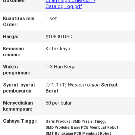
Dokumen:
Charmhigh CHM-551 -
Catalog...og.pdf
KONTROL
Kuantitas min
1 set
KUALITAS
Order:
Harga:
$10800 USD
HUBUNGI
Kemasan
Kotak kayu
KAMI
rincian:
Waktu
1-3 Hari Kerja
BERITA
pengiriman:
Syarat-syarat
T/T;
T/T;
Western Union
Serikat
SHOPPING
pembayaran:
Barat
ON
Menyediakan
50 per bulan
kemampuan:
LINE
Cahaya Tinggi:
,
Garis Produksi SMD Presisi Tinggi
,
SMD Produksi Baris PCB Membuat Robot
PETA
SMT Rangkaian PCB Membuat Robot