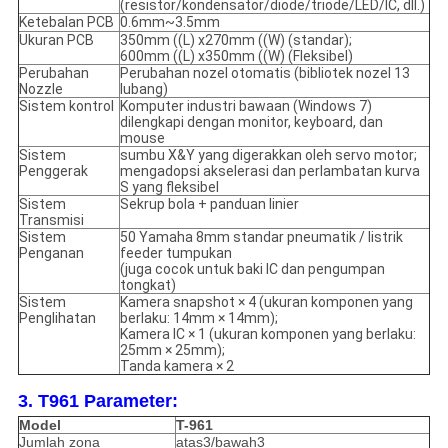
(resistor/kondensator/diode/triode/LED/IC, dll.)
Ketebalan PCB
0.6mm~3.5mm
Ukuran PCB
350mm ((L) x270mm ((W) (standar);
600mm ((L) x350mm ((W) (Fleksibel)
Perubahan
Perubahan nozel otomatis (bibliotek nozel 13
Nozzle
lubang)
Sistem kontrol
Komputer industri bawaan (Windows 7)
dilengkapi dengan monitor, keyboard, dan
mouse
Sistem
sumbu X&Y yang digerakkan oleh servo motor;
Penggerak
mengadopsi akselerasi dan perlambatan kurva
S yang fleksibel
Sistem
Sekrup bola + panduan linier
Transmisi
Sistem
50 Yamaha 8mm standar pneumatik / listrik
Penganan
feeder tumpukan
(juga cocok untuk baki IC dan pengumpan
tongkat)
Sistem
Kamera snapshot × 4 (ukuran komponen yang
Penglihatan
berlaku: 14mm × 14mm);
Kamera IC × 1 (ukuran komponen yang berlaku:
25mm × 25mm);
Tanda kamera × 2
3. T961 Parameter:
Model
T-961
Jumlah zona
atas3/bawah3