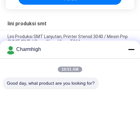
lini produksi smt
Lini Produksi SMT Lanjutan, Printer Stensil 3040 / Mesin Pnp
CHMT48VB / Oven Aliran Ulang T961
Charmhigh
Total Panjang 3,5m Tinggi Precision SMT kecil Produksi Line
0201, BGA, 144 pin IC
10:51 AM
Jalur Perakitan PCB Otomatis Penuh Kinerja Tinggi Untuk
Manufaktur Elektronik
Good day, what product are you looking for?
Bad Request
Semua
TPS Memilih Dan 
Lini Produksi Smt
Menempatkan Mesin
Printer Stensil
Oven Reflow SMT