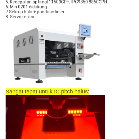
5. Kecepatan optimal:11500CPH, IPC9850:8850CPH
6. Min 0201 didukung
7.
Sekrup bola + panduan linier
8. Servo motor
Sangat tepat untuk IC pitch halus: