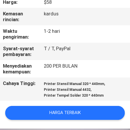
Harga:
$58
KONTROL
Kemasan
kardus
rincian:
KUALITAS
Waktu
1-2 hari
pengiriman:
HUBUNGI
Syarat-syarat
T / T, PayPal
KAMI
pembayaran:
Menyediakan
200 PER BULAN
BERITA
kemampuan:
Cahaya Tinggi:
,
Printer Stensil Manual 320 * 440mm
SHOPPING
,
Printer Stensil Manual 4432
Printer Tempel Solder 320 * 440mm
ON
LINE
HARGA TERBAIK
PETA