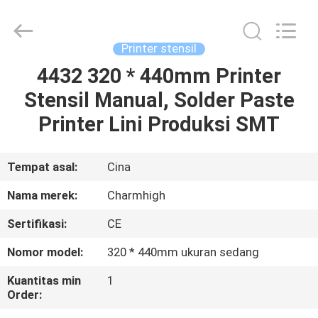
-
2026
CHARMHIGH
TECHNOLOGY
LIMITED.
Printer stensil
All
Rights
Reserved.
4432 320 * 440mm Printer
RUMAH
Stensil Manual, Solder Paste
PRODUK
Printer Lini Produksi SMT
VIDEO
Tempat asal:
Cina
Nama merek:
Charmhigh
TENTANG
Sertifikasi:
CE
KAMI
Nomor model:
320 * 440mm ukuran sedang
TUR
Kuantitas min
1
Order:
PABRIK