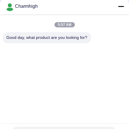
Charmhigh
Semi Auto Solder Paste Printer 3250, Mesin Sablon 320 *
500mm
5:57 AM
E6 Mesin Pencetak Serat Solder Paste Full Automatic SMT
600x350mm
Good day, what product are you looking for?
Bad Request
Semua
TPS Memilih Dan 
Lini Produksi Smt
Menempatkan Mesin
Printer Stensil
Oven Reflow SMT
Pengumpan SMT
Mesin SMT Kecil
SMD Pick And Place 
Jalur Perakitan PCB
Machine