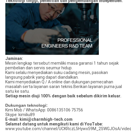
Teknologi tinggi, penelitian dan pengembangan independen.
Jaminan:
Mesin lengkap tersebut memiliki masa garansi 1 tahun sejak
pembelian dan servis seumur hidup.
Kami selalu menyediakan suku cadang mesin, pasokan
langsung pabrik yang dapat diandalkan.
Kami menyediakan Q / A online dan dukungan pemecahan
masalah serta layanan saran teknis.Berikan layanan purna jual
satu ke satu.
Setiap mesin diuji 100% dengan baik sebelum dikirim keluar.
Dukungan teknologi:
Kimi Mob / WhatsApp: 0086135106 75756
Skype: kimiliu89
E-mail: kimi@charmhigh-tech.com
Selamat datang untuk mengikuti kami di YouTube:
www.youtube.com/channel/UCKRczL5Hywx59M_2SWGJOsA/vide