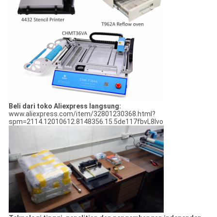
Beli dari toko Aliexpress langsung:
www.aliexpress.com/item/32801230368.html?
spm=2114.12010612.8148356.15.5de117fbvL8lvo