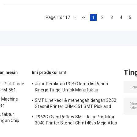
Page 1 of 17
|<
<<
1
2
3
4
5
Tin
an mesin
lini produksi smt
T Pick Place
Jalur Perakitan PCB Otomatis Penuh
 CHM-551
Kinerja Tinggi Untuk Manufaktur
Elektronik
e Machine
SMT Line kecil & menengah dengan 3250
er
Stecnil Printer CHM-551 SMT Pick and
Place Machine 830 Reflow Oven
faktur
T962C Oven Reflow SMT Jalur Produksi
ngan Chip
3040 Printer Stencil Chmt48vb Meja Atas
Pilih dan Tempatkan