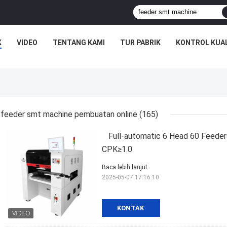
K
VIDEO
TENTANG KAMI
TUR PABRIK
KONTROL KUA
feeder smt machine pembuatan online
(165)
Full-automatic 6 Head 60 Feede
CPK≥1.0
Baca lebih lanjut
2025-05-07 17:16:10
KONTAK