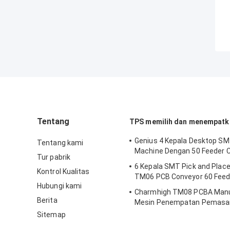
Tentang
TPS memilih dan menempatk
Genius 4 Kepala Desktop SM
Tentang kami
Machine Dengan 50 Feeder
Tur pabrik
6 Kepala SMT Pick and Plac
Kontrol Kualitas
TM06 PCB Conveyor 60 Feed
Hubungi kami
Charmhigh TM08 PCBA Manu
Berita
Mesin Penempatan Pemasa
SMT CPK≥1.0
Sitemap