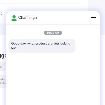
6
7
8
9
10
>>
>|
Charmhigh
10:30 AM
Good day, what product are you looking 
for?
ggalkan pesan