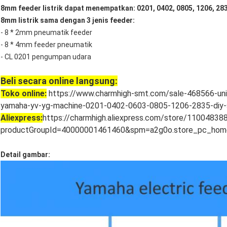
8mm feeder listrik dapat menempatkan: 0201, 0402, 0805, 1206, 283
8mm listrik sama dengan 3 jenis feeder:
- 8 * 2mm pneumatik feeder
- 8 * 4mm feeder pneumatik
- CL 0201 pengumpan udara
Beli secara online langsung:
Toko online:
https://www.charmhigh-smt.com/sale-468566-uni
yamaha-yv-yg-machine-0201-0402-0603-0805-1206-2835-diy-
Aliexpress:
https://charmhigh.aliexpress.com/store/110048388
productGroupId=40000001461460&spm=a2g0o.store_pc_home
Detail gambar: