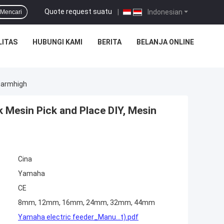
Quote request suatu
|
Indonesian
Mencari
LITAS
HUBUNGI KAMI
BERITA
BELANJA ONLINE
harmhigh
Mesin Pick and Place DIY, Mesin
Cina
Yamaha
CE
8mm, 12mm, 16mm, 24mm, 32mm, 44mm
Yamaha electric feeder_Manu...t).pdf