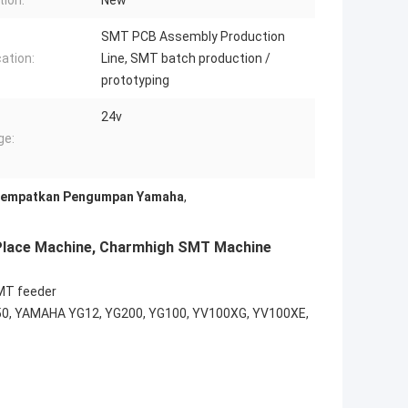
tion:
New
SMT PCB Assembly Production
cation:
Line, SMT batch production /
prototyping
24v
ge:
n Tempatkan Pengumpan Yamaha
,
 Place Machine, Charmhigh SMT Machine
MT feeder
0, YAMAHA YG12, YG200, YG100, YV100XG, YV100XE,