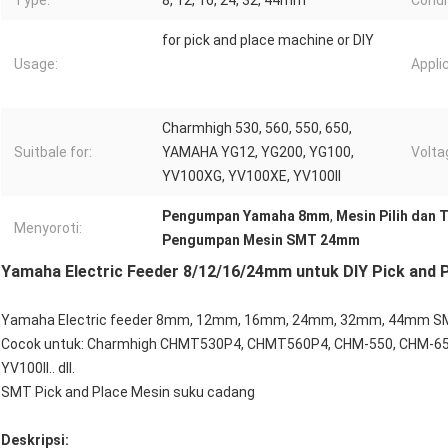
Type:
8, 12, 16, 24, 32, 44mm
Condi
for pick and place machine or DIY
Usage:
Appli
Charmhigh 530, 560, 550, 650,
Suitbale for:
YAMAHA YG12, YG200, YG100,
Volta
YV100XG, YV100XE, YV100II
Pengumpan Yamaha 8mm
,
Mesin Pilih da
Menyoroti:
Pengumpan Mesin SMT 24mm
Yamaha Electric Feeder 8/12/16/24mm untuk DIY Pick and
Yamaha Electric feeder 8mm, 12mm, 16mm, 24mm, 32mm, 44mm S
Cocok untuk: Charmhigh CHMT530P4, CHMT560P4, CHM-550, CHM-65
YV100II.. dll.
SMT Pick and Place Mesin suku cadang
Deskripsi: