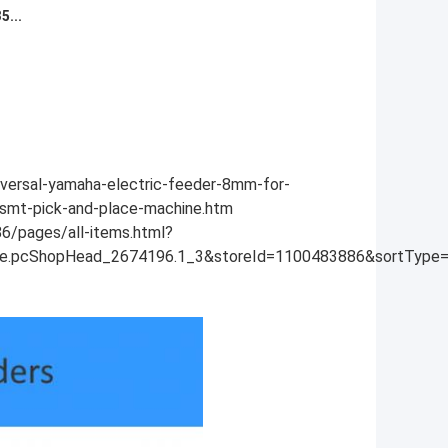
5...
versal-yamaha-electric-feeder-8mm-for-
smt-pick-and-place-machine.htm
6/pages/all-items.html?
.pcShopHead_2674196.1_3&storeId=1100483886&sortType=b