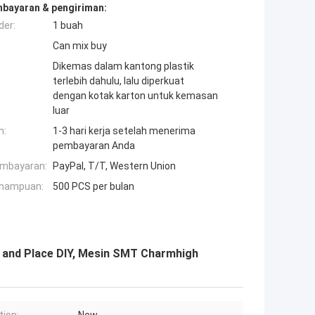
mbayaran & pengiriman:
der:
1 buah
Can mix buy
Dikemas dalam kantong plastik
terlebih dahulu, lalu diperkuat
dengan kotak karton untuk kemasan
luar
n:
1-3 hari kerja setelah menerima
pembayaran Anda
embayaran:
PayPal, T/T, Western Union
mampuan:
500 PCS per bulan
 and Place DIY, Mesin SMT Charmhigh