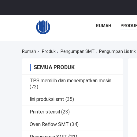
RUMAH
PRODU
Rumah
Produk
Pengumpan SMT
Pengumpan Listrik
SEMUA PRODUK
TPS memilih dan menempatkan mesin
(72)
lini produksi smt
(35)
Printer stensil
(23)
Oven Reflow SMT
(34)
Pengumpan SMT
(21)