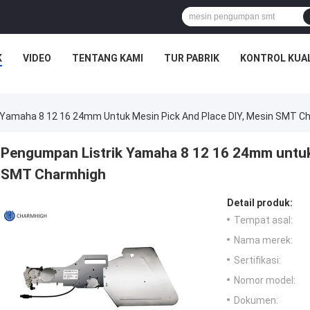
K
VIDEO
TENTANG KAMI
TUR PABRIK
KONTROL KUA
 Yamaha 8 12 16 24mm Untuk Mesin Pick And Place DIY, Mesin SMT C
Pengumpan Listrik Yamaha 8 12 16 24mm untuk 
SMT Charmhigh
Detail produk:
Tempat asal:
Nama merek:
Sertifikasi:
Nomor model:
Dokumen: