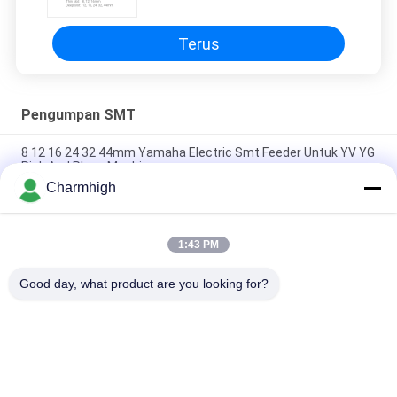
Terus
Pengumpan SMT
8 12 16 24 32 44mm Yamaha Electric Smt Feeder Untuk YV YG
Pick And Place Machine
Charmhigh
Pengumpan Listrik Yamaha 8 12 16 24mm untuk Mesin Pick
and Place DIY, Mesin SMT Charmhigh
1:43 PM
Fuji NXT Electric SMT Feeder 8/12/16 / 24mm Untuk
Charmhigh CHM-860 861 863 Mesin Pilih dan Tempat
Good day, what product are you looking for?
Bad Request
Semua
TPS Memilih Dan 
Lini Produksi Smt
Menempatkan Mesin