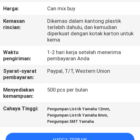
Harga:
Can mix buy
KONTROL
Kemasan
Dikemas dalam kantong plastik
KUALITAS
rincian:
terlebih dahulu, dan kemudian
diperkuat dengan kotak karton untuk
kema
HUBUNGI
Waktu
1-2 hari kerja setelah menerima
KAMI
pengiriman:
pembayaran Anda
Syarat-syarat
Paypal, T/T, Western Union
BERITA
pembayaran:
Menyediakan
500 pcs per bulan
SHOPPING
kemampuan:
ON
Cahaya Tinggi:
,
Pengumpan Listrik Yamaha 12mm
LINE
,
Pengumpan Listrik Yamaha 8mm
Pengumpan SMT Yamaha
PETA