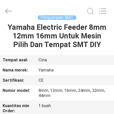
-
2026
CHARMHIGH
TECHNOLOGY
LIMITED.
Pengumpan SMT
All
Rights
Reserved.
Yamaha Electric Feeder 8mm
RUMAH
12mm 16mm Untuk Mesin
PRODUK
Pilih Dan Tempat SMT DIY
VIDEO
Tempat asal:
Cina
Nama merek:
Yamaha
TENTANG
Sertifikasi:
CE
KAMI
Nomor model:
8mm, 12mm, 16mm, 24mm, 32mm,
44mm
TUR
Kuantitas min
1 buah
PABRIK
Order: