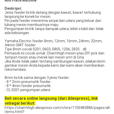
And Place Machine
Deskripsi:
Jenis feeder listrik datang dengan kawat, kawat terhubung
langsung ke konektor mesin.
Pin pada feeder menerima sinyal dari udara yang keluar dari
lubang mesin membuatnya maju.
Pengumpan listrik tanpa dampak udara, lebih stabil dan tidak
ada kebisingan.
Yamaha Electric feeder 8mm, 12mm, 16mm, 24mm, 32mm,
44mm SMT feeder
Tipe 8mm cocok 0201, 0603, 0805, 1206, 2835... dll.
Pemasok ini cocok untuk: Charmhigh mesin atau DIY pick dan
tempat mesin atau merek lain mesin smt di Cina
Jika Anda tidak yakin tentang sambungan kawat, silakan kirim
gambar mesin Anda kepada kami dan kami akan memberikan
rekomendasi.
.
8mm listrik sama dengan 3 jenis feeder:
- 8 * 2mm pneumatik feeder
- 8 * 4mm feeder pneumatik
- CL 0201 pengumpan udara
Beli secara online langsung (dari Aliexpress), link
sebagai berikut:
https://charmhigh.aliexpress.com/store/1100483886/pages/all-
items.html?