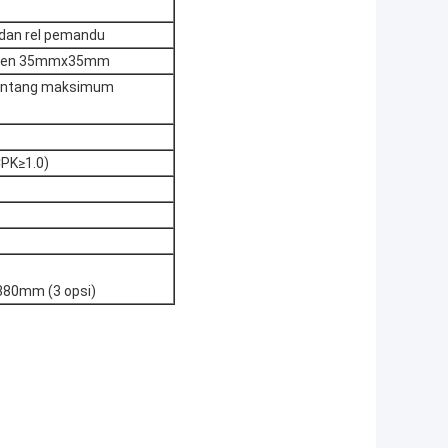
 dan rel pemandu
ponen 35mmx35mm
, rentang maksimum
CPK≥1.0)
380mm (3 opsi)