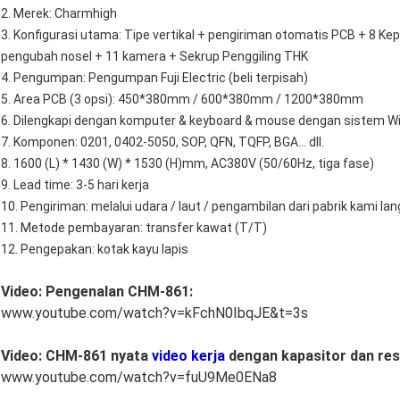
2. Merek: Charmhigh
3. Konfigurasi utama: Tipe vertikal + pengiriman otomatis PCB + 8 
pengubah nosel + 11 kamera + Sekrup Penggiling THK
4. Pengumpan: Pengumpan Fuji Electric (beli terpisah)
5. Area PCB (3 opsi): 450*380mm / 600*380mm / 1200*380mm
6. Dilengkapi dengan komputer & keyboard & mouse dengan sistem 
7. Komponen: 0201, 0402-5050, SOP, QFN, TQFP, BGA... dll.
8. 1600 (L) * 1430 (W) * 1530 (H)mm, AC380V (50/60Hz, tiga fase)
9. Lead time: 3-5 hari kerja
10. Pengiriman: melalui udara / laut / pengambilan dari pabrik kami la
11. Metode pembayaran: transfer kawat (T/T)
12. Pengepakan: kotak kayu lapis
Video: Pengenalan CHM-861:
www.youtube.com/watch?v=kFchN0IbqJE&t=3s
Video: CHM-861 nyata
video kerja
dengan kapasitor dan resi
www.youtube.com/watch?v=fuU9Me0ENa8