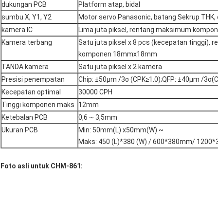
dukungan PCB
Platform atap, bidal
sumbu X, Y1, Y2
Motor servo Panasonic, batang Sekrup THK,
kamera IC
Lima juta piksel, rentang maksimum kom
Kamera terbang
Satu juta piksel x 8 pcs (kecepatan tinggi)
komponen 18mmx18mm
TANDA kamera
Satu juta piksel x 2 kamera
Presisi penempatan
Chip: ±50μm /3σ (CPK≥1.0);QFP: ±40μm /3σ(
Kecepatan optimal
30000 CPH
Tinggi komponen maks
12mm
Ketebalan PCB
0,6 ~ 3,5mm
Ukuran PCB
Min: 50mm(L) x50mm(W) ~
Maks: 450 (L)*380 (W) / 600*380mm/ 1200*
Foto asli untuk CHM-861: