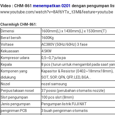
Video : CHM-861
menempatkan 0201
dengan pengumpan list
www.youtube.com/watch?v=8Af6YTx_t3M&feature=youtu.be
Charmhigh CHM-861:
Dimensi
1600mm(L) x 1430mm(L) x 1530mm(T)
Berat bersih
1600Kg
Voltase
AC380V (50Hz/60Hz) 3 fase
Kekuasaan
4.5KW
Kompresor udara
0,5~0,7 juta pa
Kepala
8 pcs (turun untuk mengambil pada saat ya
Komponen yang
Kapasitor & Resistor (0402~18mmx18mm),
didukung
SOT, SOP, QFN, QFP, LED, BGA...
Nozel
nozel samsung
Perpustakaan nosel
37 posisi (perubahan otomatis nozzle)
Slot pengumpan
100 pcs slot (8mm)
Jenis pengumpan
Pengumpan listrik FUJI NXT
pengiriman PCB
3 buah pengiriman otomatis