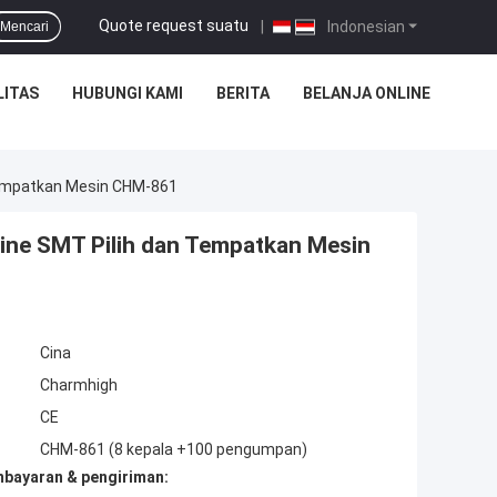
Quote request suatu
|
Indonesian
Mencari
LITAS
HUBUNGI KAMI
BERITA
BELANJA ONLINE
Tempatkan Mesin CHM-861
ine SMT Pilih dan Tempatkan Mesin
Cina
Charmhigh
CE
CHM-861 (8 kepala +100 pengumpan)
mbayaran & pengiriman: