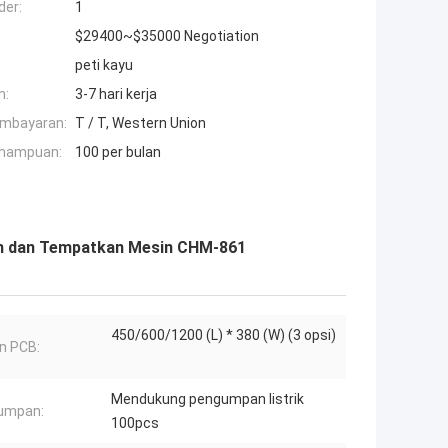
der:
1
$29400~$35000 Negotiation
peti kayu
n:
3-7 hari kerja
embayaran:
T / T, Western Union
mampuan:
100 per bulan
lih dan Tempatkan Mesin CHM-861
450/600/1200 (L) * 380 (W) (3 opsi)
n PCB:
Mendukung pengumpan listrik
umpan:
100pcs