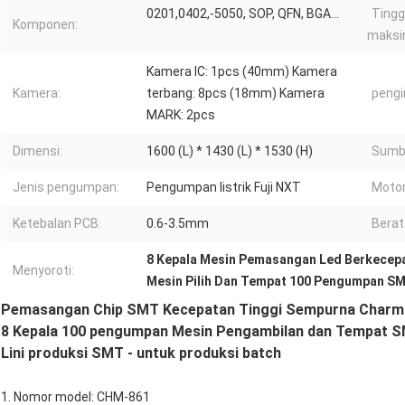
0201,0402,-5050, SOP, QFN, BGA...
Tingg
Komponen:
maks
Kamera IC: 1pcs (40mm) Kamera
Kamera:
terbang: 8pcs (18mm) Kamera
pengi
MARK: 2pcs
Dimensi:
1600 (L) * 1430 (L) * 1530 (H)
Sumbe
Jenis pengumpan:
Pengumpan listrik Fuji NXT
Motor
Ketebalan PCB:
0.6-3.5mm
Berat
8 Kepala Mesin Pemasangan Led Berkecepa
Menyoroti:
Mesin Pilih Dan Tempat 100 Pengumpan S
Pemasangan Chip SMT Kecepatan Tinggi Sempurna Charm
8 Kepala 100 pengumpan Mesin Pengambilan dan Tempat SM
Lini produksi SMT - untuk produksi batch
1. Nomor model: CHM-861