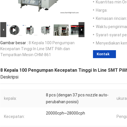
Kuantitas min Or
Harga:
Kemasan rincian:
Waktu pengirima
Syarat-syarat p
Gambar besar :
8 Kepala 100 Pengumpan
Menyediakan ke
Kecepatan Tinggi In Line SMT Pilih dan
Kontak
Tempatkan Mesin CHM-861
8 Kepala 100 Pengumpan Kecepatan Tinggi In Line SMT Pi
Deskripsi
8 pcs (dengan 37 pcs nozzle auto-
kepala:
ukura
perubahan posisi)
20000cph~28000cph
Kecepatan:
Peng