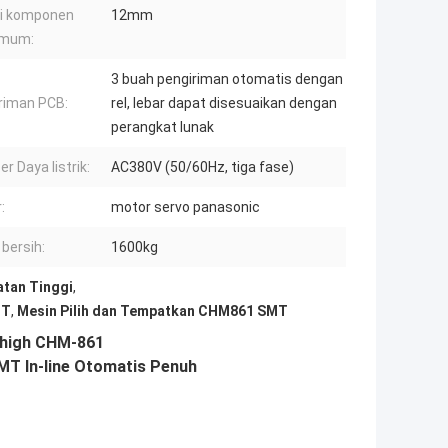
i komponen
12mm
imum:
3 buah pengiriman otomatis dengan
riman PCB:
rel, lebar dapat disesuaikan dengan
perangkat lunak
r Daya listrik:
AC380V (50/60Hz, tiga fase)
:
motor servo panasonic
 bersih:
1600kg
tan Tinggi
,
MT
,
Mesin Pilih dan Tempatkan CHM861 SMT
high CHM-861
T In-line Otomatis Penuh