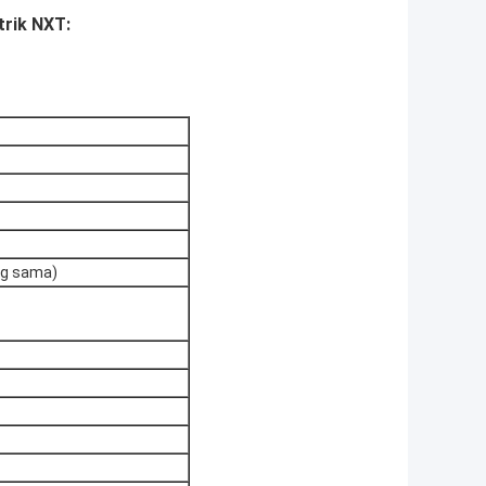
rik NXT:
ng sama)