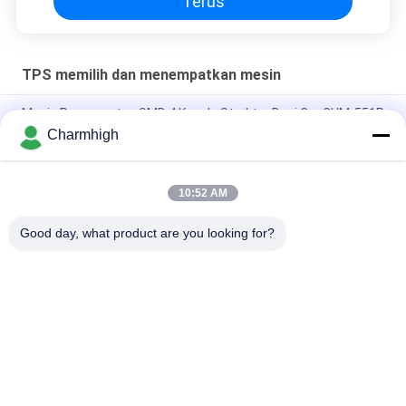
Terus
TPS memilih dan menempatkan mesin
Mesin Penempatan SMD 4 Kepala Struktur Besi Cor CHM-551P
Charmhigh
Desain sempit TC06 Modul presisi tinggi SMT Pick and Place
Machine 6 Kepala Dukungan 01005
10:52 AM
Charmhigh TM08 PCBA Manufaktur Mesin Penempatan
Pemasangan Chip SMT CPK≥1.0
Good day, what product are you looking for?
Bad Request
Semua
TPS Memilih Dan 
Lini Produksi Smt
Menempatkan Mesin
Printer Stensil
Oven Reflow SMT