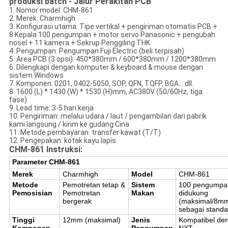
produksi batch - Jalur Perakitan PCB
1. Nomor model: CHM-861
2. Merek: Charmhigh
3. Konfigurasi utama: Tipe vertikal + pengiriman otomatis PCB +
8 Kepala 100 pengumpan + motor servo Panasonic + pengubah
nosel + 11 kamera + Sekrup Penggiling THK
4. Pengumpan: Pengumpan Fuji Electric (beli terpisah)
5. Area PCB (3 opsi): 450*380mm / 600*380mm / 1200*380mm
6. Dilengkapi dengan komputer & keyboard & mouse dengan
sistem Windows
7. Komponen: 0201, 0402-5050, SOP, QFN, TQFP, BGA... dll.
8. 1600 (L) * 1430 (W) * 1530 (H)mm, AC380V (50/60Hz, tiga
fase)
9. Lead time: 3-5 hari kerja
10. Pengiriman: melalui udara / laut / pengambilan dari pabrik
kami langsung / kirim ke gudang Cina
11. Metode pembayaran: transfer kawat (T/T)
12. Pengepakan: kotak kayu lapis
CHM-861 Instruksi:
Parameter CHM-861
Merek
Charmhigh
Model
CHM-861
Metode
Pemotretan tetap &
Sistem
100 pengumpa
Pemosisian
Pemotretan
Makan
didukung
bergerak
(maksimal/8m
sebagai standa
Tinggi
12mm (maksimal)
Jenis
Kompatibel de