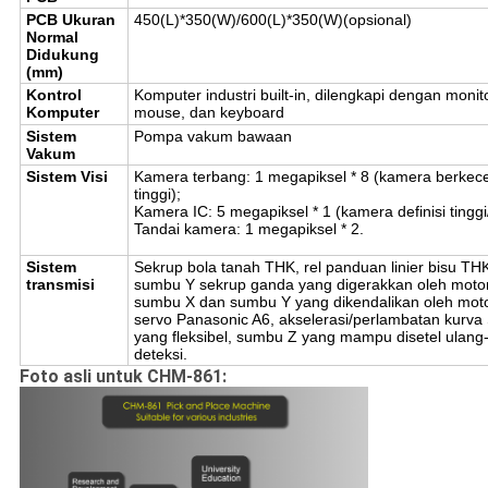
PCB Ukuran
450(L)*350(W)/600(L)*350(W)(opsional)
Normal
Didukung
(mm)
Kontrol
Komputer industri built-in, dilengkapi dengan monito
Komputer
mouse, dan keyboard
Sistem
Pompa vakum bawaan
Vakum
Sistem Visi
Kamera terbang: 1 megapiksel * 8 (kamera berkec
tinggi);
Kamera IC: 5 megapiksel * 1 (kamera definisi tingg
Tandai kamera: 1 megapiksel * 2.
Sistem
Sekrup bola tanah THK, rel panduan linier bisu TH
transmisi
sumbu Y sekrup ganda yang digerakkan oleh motor
sumbu X dan sumbu Y yang dikendalikan oleh mot
servo Panasonic A6, akselerasi/perlambatan kurva
yang fleksibel, sumbu Z yang mampu disetel ulang
deteksi.
Foto asli untuk CHM-861: