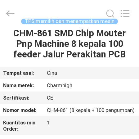
-
2026
CHARMHIGH
TECHNOLOGY
LIMITED.
TPS memilih dan menempatkan mesin
All
Rights
Reserved.
CHM-861 SMD Chip Mouter
RUMAH
Pnp Machine 8 kepala 100
PRODUK
feeder Jalur Perakitan PCB
VIDEO
Tempat asal:
Cina
Nama merek:
Charmhigh
TENTANG
Sertifikasi:
CE
KAMI
Nomor model:
CHM-861 (8 kepala + 100 pengumpan)
TUR
Kuantitas min
1
Order:
PABRIK