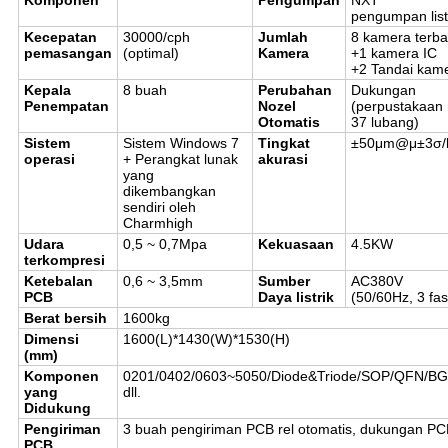
Komponen
Pengumpan
NXT
pengumpan list
Kecepatan
30000/cph
Jumlah
8 kamera terb
pemasangan
(optimal)
Kamera
+1 kamera IC
+2 Tandai kam
Kepala
8 buah
Perubahan
Dukungan
Penempatan
Nozel
(perpustakaan 
Otomatis
37 lubang)
Sistem
Sistem Windows 7
Tingkat
±50μm@μ±3σ/k
operasi
+ Perangkat lunak
akurasi
yang
dikembangkan
sendiri oleh
Charmhigh
Udara
0,5 ~ 0,7Mpa
Kekuasaan
4.5KW
terkompresi
Ketebalan
0,6 ~ 3,5mm
Sumber
AC380V
PCB
Daya listrik
(50/60Hz, 3 fas
Berat bersih
1600kg
Dimensi
1600(L)*1430(W)*1530(H)
(mm)
Komponen
0201/0402/0603~5050/Diode&Triode/SOP/QFN/B
yang
dll.
Didukung
Pengiriman
3 buah pengiriman PCB rel otomatis, dukungan PC
PCB