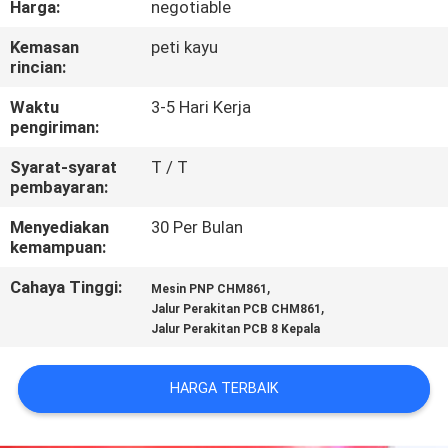
Harga:
negotiable
KONTROL
Kemasan
peti kayu
rincian:
KUALITAS
Waktu
3-5 Hari Kerja
pengiriman:
HUBUNGI
Syarat-syarat
T / T
KAMI
pembayaran:
Menyediakan
30 Per Bulan
BERITA
kemampuan:
Cahaya Tinggi:
,
Mesin PNP CHM861
SHOPPING
,
Jalur Perakitan PCB CHM861
Jalur Perakitan PCB 8 Kepala
ON
LINE
HARGA TERBAIK
PETA