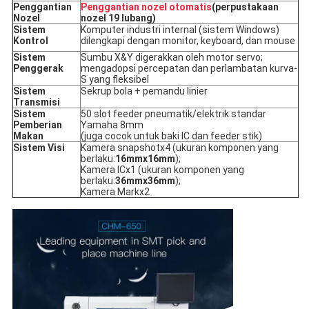
Penggantian
Penggantian nozel otomatis
(perpustakaan
Nozel
nozel 19 lubang)
Sistem
Komputer industri internal (sistem Windows)
Kontrol
dilengkapi dengan monitor, keyboard, dan mouse
Sistem
Sumbu X&Y digerakkan oleh motor servo;
Penggerak
mengadopsi percepatan dan perlambatan kurva-
S yang fleksibel
Sistem
Sekrup bola + pemandu linier
Transmisi
Sistem
50 slot feeder pneumatik/elektrik standar
Pemberian
Yamaha 8mm
Makan
(juga cocok untuk baki IC dan feeder stik)
Sistem Visi
Kamera snapshotx4 (ukuran komponen yang
berlaku:
16mmx16mm
);
Kamera ICx1 (ukuran komponen yang
berlaku:
36mmx36mm
);
Kamera Markx2