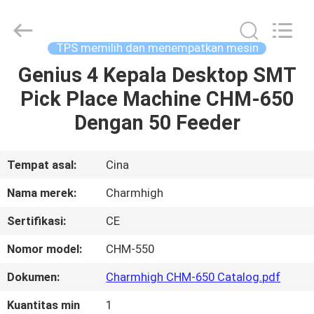
-
2026
CHARMHIGH
TECHNOLOGY
LIMITED.
TPS memilih dan menempatkan mesin
All
Rights
Reserved.
Genius 4 Kepala Desktop SMT
RUMAH
Pick Place Machine CHM-650
PRODUK
Dengan 50 Feeder
VIDEO
Tempat asal:
Cina
Nama merek:
Charmhigh
TENTANG
Sertifikasi:
CE
KAMI
Nomor model:
CHM-550
TUR
Dokumen:
Charmhigh CHM-650 Catalog.pdf
PABRIK
Kuantitas min
1