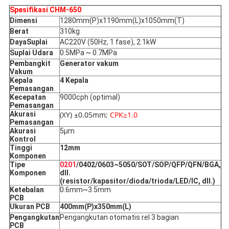
Spesifikasi CHM-650
Dimensi
1280mm(P)x1190mm(L)x1050mm(T)
Berat
310kg
Daya
Suplai
AC220V (50Hz, 1 fase), 2.1kW
Suplai Udara
0.5MPa ~ 0.7MPa
Pembangkit
Generator vakum
Vakum
Kepala
4 Kepala
Pemasangan
Kecepatan
9000cph (optimal)
Pemasangan
Akurasi
(XY) ±0.05mm;
CPK≥1.0
Pemasangan
Akurasi
5μm
Kontrol
Tinggi
12mm
Komponen
Tipe
0201
/0402/0603~5050/SOT/SOP/QFP/QFN/BGA,
Komponen
dll.
(resistor/kapasitor/dioda/trioda/LED/IC, dll.)
Ketebalan
0.6mm~3.5mm
PCB
Ukuran PCB
400mm(P)x350mm(L)
Pengangkutan
Pengangkutan otomatis rel 3 bagian
PCB