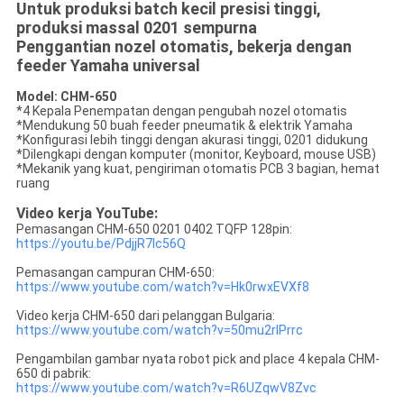
Untuk produksi batch kecil presisi tinggi,
produksi massal 0201 sempurna
Penggantian nozel otomatis, bekerja dengan
feeder Yamaha universal
Model: CHM-650
*4 Kepala Penempatan dengan pengubah nozel otomatis
*Mendukung 50 buah feeder pneumatik & elektrik Yamaha
*Konfigurasi lebih tinggi dengan akurasi tinggi, 0201 didukung
*Dilengkapi dengan komputer (monitor, Keyboard, mouse USB)
*Mekanik yang kuat, pengiriman otomatis PCB 3 bagian, hemat
ruang
Video kerja YouTube:
Pemasangan CHM-650 0201 0402 TQFP 128pin:
https://youtu.be/PdjjR7lc56Q
Pemasangan campuran CHM-650:
https://www.youtube.com/watch?v=Hk0rwxEVXf8
Video kerja CHM-650 dari pelanggan Bulgaria:
https://www.youtube.com/watch?v=50mu2rlPrrc
Pengambilan gambar nyata robot pick and place 4 kepala CHM-
650 di pabrik:
https://www.youtube.com/watch?v=R6UZqwV8Zvc