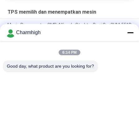
TPS memilih dan menempatkan mesin
Mesin Penempatan SMD 4 Kepala Struktur Besi Cor CHM-551P
Charmhigh
Desain sempit TC06 Modul presisi tinggi SMT Pick and Place
Machine 6 Kepala Dukungan 01005
6:14 PM
Charmhigh TM08 PCBA Manufaktur Mesin Penempatan
Pemasangan Chip SMT CPK≥1.0
Good day, what product are you looking for?
Bad Request
Semua
TPS Memilih Dan 
Lini Produksi Smt
Menempatkan Mesin
Printer Stensil
Oven Reflow SMT
Pengumpan SMT
Mesin SMT Kecil