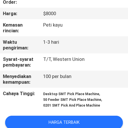
Order:
KONTROL
Harga:
$8000
KUALITAS
Kemasan
Peti kayu
rincian:
HUBUNGI
Waktu
1-3 hari
pengiriman:
KAMI
Syarat-syarat
T/T, Western Union
pembayaran:
BERITA
Menyediakan
100 per bulan
kemampuan:
SHOPPING
Cahaya Tinggi:
,
Desktop SMT Pick Place Machine
ON
,
50 Feeder SMT Pick Place Machine
LINE
0201 SMT Pick And Place Machine
PETA
HARGA TERBAIK