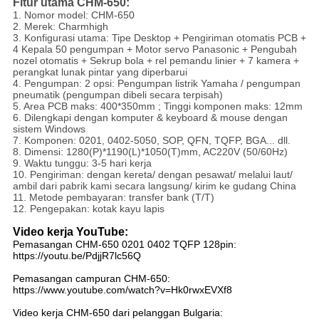
Fitur utama CHM-650:
1. Nomor model: CHM-650
2. Merek: Charmhigh
3. Konfigurasi utama: Tipe Desktop + Pengiriman otomatis PCB +
4 Kepala 50 pengumpan + Motor servo Panasonic + Pengubah
nozel otomatis + Sekrup bola + rel pemandu linier + 7 kamera +
perangkat lunak pintar yang diperbarui
4. Pengumpan: 2 opsi: Pengumpan listrik Yamaha / pengumpan
pneumatik (pengumpan dibeli secara terpisah)
5. Area PCB maks: 400*350mm ; Tinggi komponen maks: 12mm
6. Dilengkapi dengan komputer & keyboard & mouse dengan
sistem Windows
7. Komponen: 0201, 0402-5050, SOP, QFN, TQFP, BGA... dll.
8. Dimensi: 1280(P)*1190(L)*1050(T)mm, AC220V (50/60Hz)
9. Waktu tunggu: 3-5 hari kerja
10. Pengiriman: dengan kereta/ dengan pesawat/ melalui laut/
ambil dari pabrik kami secara langsung/ kirim ke gudang China
11. Metode pembayaran: transfer bank (T/T)
12. Pengepakan: kotak kayu lapis
Video kerja YouTube:
Pemasangan CHM-650 0201 0402 TQFP 128pin:
https://youtu.be/PdjjR7lc56Q
Pemasangan campuran CHM-650:
https://www.youtube.com/watch?v=Hk0rwxEVXf8
Video kerja CHM-650 dari pelanggan Bulgaria: