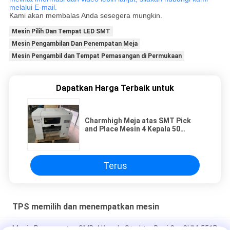
melalui E-mail.
Kami akan membalas Anda sesegera mungkin.
Mesin Pilih Dan Tempat LED SMT
Mesin Pengambilan Dan Penempatan Meja
Mesin Pengambil dan Tempat Pemasangan di Permukaan
Dapatkan Harga Terbaik untuk
Charmhigh Meja atas SMT Pick
and Place Mesin 4 Kepala 50
Feeders High-end
Terus
TPS memilih dan menempatkan mesin
Mesin Penempatan SMD 4 Kepala Struktur Besi Cor CHM-551P