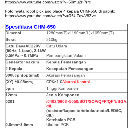
https://www.youtube.com/watch?v=50mu2rlPrrc
Foto nyata robot pick and place 4 kepala CHM-650 di pabrik:
https://www.youtube.com/watch?v=R6UZqwV8Zvc
Spesifikasi CHM-650
Dimensi
1280mm(P)x1190mm(L)x1050mm(T)
Berat
310kg
Catu Daya
AC220V
Catu Udara
(50Hz, 1 fase), 2.1kW
0.5MPa ~ 0.7MPa
Pembangkitan Vakum
Generator vakum
Kepala Pemasangan
4 Kepala
Kecepatan Pemasangan
9000cph(optimal)
Akurasi Pemasangan
(XY) ±0.05mm;
CPK≥1.0
Akurasi Kontrol
5μm
Tinggi Komponen
12mm
Jenis Komponen
0201
/0402/0603~5050/SOT/SOP/QFP/QFN/BGA,
dll.
(resistor/kapasitor/dioda/trioda/LED/IC,
dll.)
Ketebalan PCB
0.6mm~3.5mm
Ukuran PCB