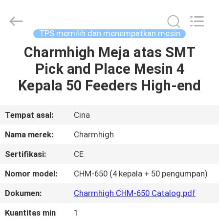
-
2026
CHARMHIGH
TECHNOLOGY
LIMITED.
TPS memilih dan menempatkan mesin
All
Rights
Reserved.
Charmhigh Meja atas SMT
RUMAH
Pick and Place Mesin 4
PRODUK
Kepala 50 Feeders High-end
VIDEO
Tempat asal:
Cina
Nama merek:
Charmhigh
TENTANG
Sertifikasi:
CE
KAMI
Nomor model:
CHM-650 (4 kepala + 50 pengumpan)
TUR
Dokumen:
Charmhigh CHM-650 Catalog.pdf
PABRIK
Kuantitas min
1