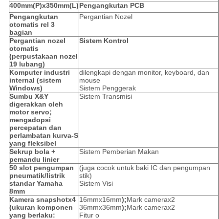
400mm(P)x350mm(L)
Pengangkutan PCB
Pengangkutan
Pergantian Nozel
otomatis rel 3
bagian
Pergantian nozel
Sistem Kontrol
otomatis
(perpustakaan nozel
19 lubang)
Komputer industri
dilengkapi dengan monitor, keyboard, dan
internal (sistem
mouse
Windows)
Sistem Penggerak
Sumbu X&Y
Sistem Transmisi
digerakkan oleh
motor servo;
mengadopsi
percepatan dan
perlambatan kurva-S
yang fleksibel
Sekrup bola +
Sistem Pemberian Makan
pemandu linier
50 slot pengumpan
(juga cocok untuk baki IC dan pengumpan
pneumatik/listrik
stik)
standar Yamaha
Sistem Visi
8mm
Kamera snapshotx4
16mmx16mm
);
Mark camerax2
(ukuran komponen
36mmx36mm
);
Mark camerax2
yang berlaku:
Fitur o