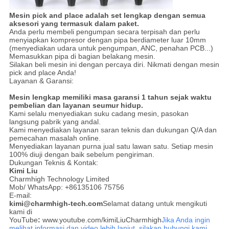
Mesin pick and place adalah set lengkap dengan semua
aksesori yang termasuk dalam paket.
Anda perlu membeli pengumpan secara terpisah dan perlu
menyiapkan kompresor dengan pipa berdiameter luar 10mm
(menyediakan udara untuk pengumpan, ANC, penahan PCB...)
Memasukkan pipa di bagian belakang mesin.
Silakan beli mesin ini dengan percaya diri. Nikmati dengan mesin
pick and place Anda!
Layanan & Garansi:
Mesin lengkap memiliki masa garansi 1 tahun sejak waktu
pembelian dan layanan seumur hidup.
Kami selalu menyediakan suku cadang mesin, pasokan
langsung pabrik yang andal.
Kami menyediakan layanan saran teknis dan dukungan Q/A dan
pemecahan masalah online.
Menyediakan layanan purna jual satu lawan satu. Setiap mesin
100% diuji dengan baik sebelum pengiriman.
Dukungan Teknis & Kontak:
Kimi Liu
Charmhigh Technology Limited
Mob/ WhatsApp: +86135106 75756
E-mail:
kimi@charmhigh-tech.com
Selamat datang untuk mengikuti
kami di
YouTube
:
www.youtube.com/kimiLiuCharmhigh
Jika Anda ingin
melihat informasi dan video lebih lanjut, silakan hubungi kami