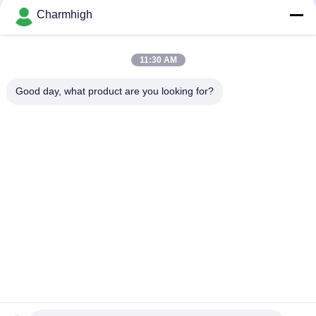
Charmhigh
Desain sempit TC06 Modul presisi tinggi SMT Pick and Place
Machine 6 Kepala Dukungan 01005
11:30 AM
Charmhigh TM08 PCBA Manufaktur Mesin Penempatan
Pemasangan Chip SMT CPK≥1.0
Good day, what product are you looking for?
Bad Request
Semua
TPS Memilih Dan 
Lini Produksi Smt
Menempatkan Mesin
Printer Stensil
Oven Reflow SMT
Pengumpan SMT
Mesin SMT Kecil
SMD Pick And Place 
Jalur Perakitan PCB
Machine