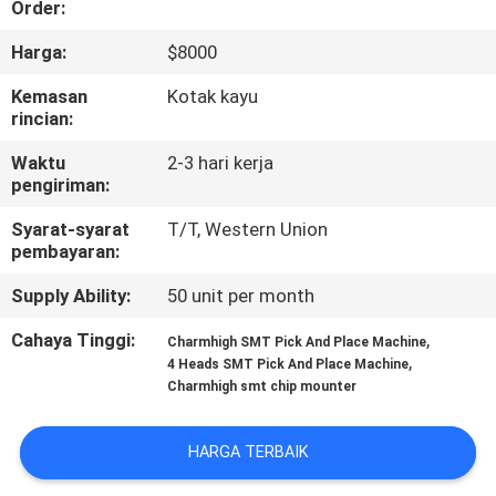
Order:
KONTROL
Harga:
$8000
KUALITAS
Kemasan
Kotak kayu
rincian:
HUBUNGI
Waktu
2-3 hari kerja
pengiriman:
KAMI
Syarat-syarat
T/T, Western Union
pembayaran:
BERITA
Supply Ability:
50 unit per month
SHOPPING
Cahaya Tinggi:
,
Charmhigh SMT Pick And Place Machine
,
4 Heads SMT Pick And Place Machine
ON
Charmhigh smt chip mounter
LINE
HARGA TERBAIK
PETA