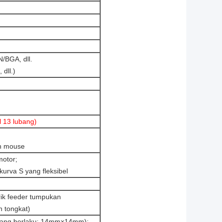
BGA, dll.
 dll.)
l 13 lubang)
an mouse
motor;
urva S yang fleksibel
rik feeder tumpukan
n tongkat)
yang berlaku: 14mm×14mm);