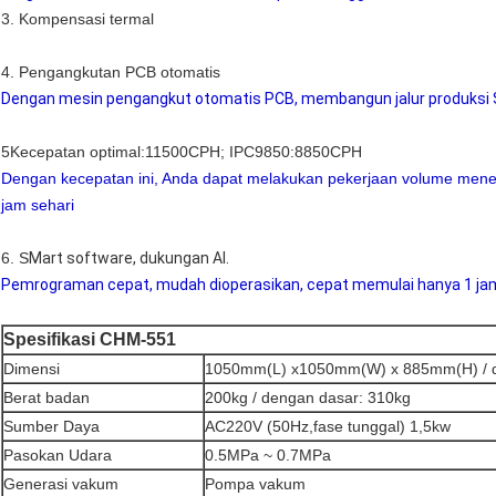
3. Kompensasi termal
4. Pengangkutan PCB otomatis
Dengan mesin pengangkut otomatis PCB, membangun jalur produksi 
5Kecepatan optimal:11500CPH; IPC9850:8850CPH
Dengan kecepatan ini, Anda dapat melakukan pekerjaan volume meneng
jam sehari
6. S
Mart software, dukungan AI.
Pemrograman cepat, mudah dioperasikan, cepat memulai hanya 1 ja
Spesifikasi CHM-551
Dimensi
1050mm(L) x1050mm(W) x 885mm(H) / 
Berat badan
200kg / dengan dasar: 310kg
Sumber Daya
AC220V (50Hz,fase tunggal) 1,5kw
Pasokan Udara
0.5MPa ~ 0.7MPa
Generasi vakum
Pompa vakum