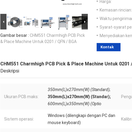
Harga:
Kemasan rincian:
Waktu pengirima
Syarat-syarat p
Gambar besar :
CHM551 Charmhigh PCB Pick
Menyediakan ke
& Place Machine Untuk 0201 / QFN / BGA
Kontak
CHM551 Charmhigh PCB Pick & Place Machine Untuk 0201 
Deskripsi
350mm(L)x270mm(W) (Standard);
Ukuran PCB maks:
350mm(L)x270mm(W) (Standar);
Peng
600mm(L)x350mm(W) (Optio
Windows (dilengkapi dengan PC dan
Sistem operasi:
Kalibr
mouse keyboard)