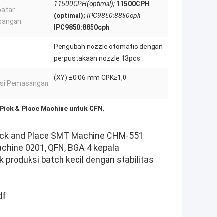
11500CPH(optimal);
11500CPH
patan
(optimal);
IPC9850:8850cph
angan:
IPC9850:8850cph
Pengubah nozzle otomatis dengan
:
perpustakaan nozzle 13pcs
(XY) ±0,06 mm CPK≥1,0
si Pemasangan:
Pick & Place Machine untuk QFN
,
Pick and Place SMT Machine CHM-551
chine 0201, QFN, BGA 4 kepala
 produksi batch kecil dengan stabilitas
df