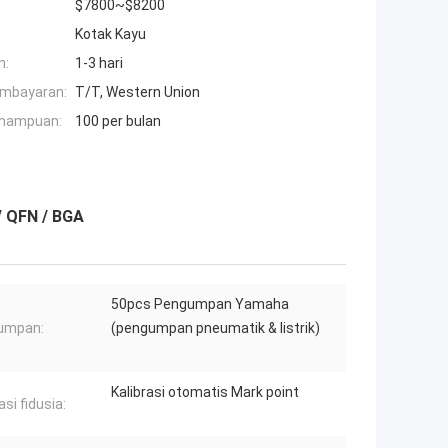
$7800~$8200
Kotak Kayu
n:
1-3 hari
embayaran:
T/T, Western Union
mampuan:
100 per bulan
/ QFN / BGA
50pcs Pengumpan Yamaha
umpan:
(pengumpan pneumatik & listrik)
Kalibrasi otomatis Mark point
asi fidusia: