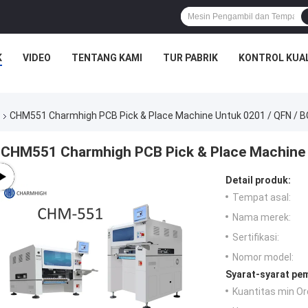
K
VIDEO
TENTANG KAMI
TUR PABRIK
KONTROL KUA
CHM551 Charmhigh PCB Pick & Place Machine Untuk 0201 / QFN / 
CHM551 Charmhigh PCB Pick & Place Machine 
Detail produk:
Tempat asal:
Nama merek:
Sertifikasi:
Nomor model:
Syarat-syarat pe
Kuantitas min Or