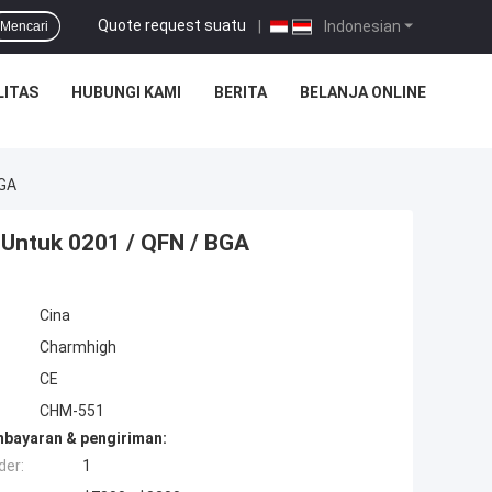
Quote request suatu
|
Indonesian
Mencari
LITAS
HUBUNGI KAMI
BERITA
BELANJA ONLINE
BGA
Untuk 0201 / QFN / BGA
Cina
Charmhigh
CE
CHM-551
mbayaran & pengiriman:
der:
1