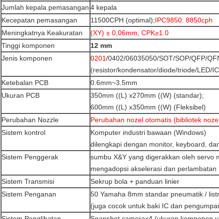
Jumlah kepala pemasangan
4 kepala
Kecepatan pemasangan
11500CPH (optimal);
IPC9850: 8850cph
Meningkatnya Keakuratan
(XY) ± 0,06mm; CPK≥1.0
Tinggi komponen
12 mm
Jenis komponen
0201
/0402/06035050/SOT/SOP/QFP/QFN/
(resistor/kondensator/diode/triode/LED/IC,
Ketebalan PCB
0.6mm~3.5mm
Ukuran PCB
350mm ((L) x270mm ((W) (standar);
600mm ((L) x350mm ((W) (Fleksibel)
Perubahan Nozzle
Perubahan nozel otomatis (bibliotek noze
Sistem kontrol
Komputer industri bawaan (Windows)
dilengkapi dengan monitor, keyboard, d
Sistem Penggerak
sumbu X&Y yang digerakkan oleh servo 
mengadopsi akselerasi dan perlambatan k
Sistem Transmisi
Sekrup bola + panduan linier
Sistem Penganan
50 Yamaha 8mm standar pneumatik / list
(juga cocok untuk baki IC dan pengumpa
Sistem Penglihatan
Snapshot camerax4 (ukuran komponen 