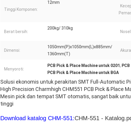
12mm
Kece
Tinggi Komponen:
Pemas
200kg/ 310kg
Berat bersih:
Nosel
1050mm(P)x1050mm(L)x885mm/
Dimensi:
Akura
1360mm(T)
PCB Pick & Place Machine untuk 0201
,
PCB 
Menyoroti:
PCB Pick & Place Machine untuk BGA
Solusi ekonomis untuk perakitan SMT Full-Automatic 
High Precision Charmhigh CHM551 PCB Pick & Place Ma
Mesin pick dan tempat SMT otomatis, sangat baik untuk
tinggi
Download katalog CHM-551:
CHM-551 - Katalog.p