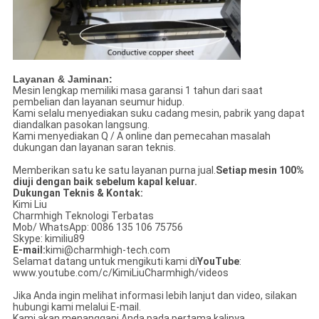
Layanan & Jaminan:
Mesin lengkap memiliki masa garansi 1 tahun dari saat
pembelian dan layanan seumur hidup.
Kami selalu menyediakan suku cadang mesin, pabrik yang dapat
diandalkan pasokan langsung.
Kami menyediakan Q / A online dan pemecahan masalah
dukungan dan layanan saran teknis.
Memberikan satu ke satu layanan purna jual.
Setiap mesin 100%
diuji dengan baik sebelum kapal keluar.
Dukungan Teknis & Kontak:
Kimi Liu
Charmhigh Teknologi Terbatas
Mob/ WhatsApp: 0086 135 106 75756
Skype: kimiliu89
E-mail:
kimi@charmhigh-tech.com
Selamat datang untuk mengikuti kami di
YouTube
:
www.youtube.com/c/KimiLiuCharmhigh/videos
Jika Anda ingin melihat informasi lebih lanjut dan video, silakan
hubungi kami melalui E-mail.
Kami akan menanggapi Anda pada pertama kalinya.