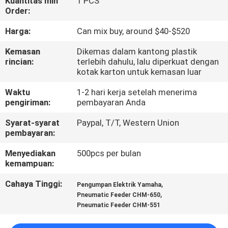
Kuantitas min
1 PCS
Order:
KONTROL
Harga:
Can mix buy, around $40-$520
KUALITAS
Kemasan
Dikemas dalam kantong plastik
rincian:
terlebih dahulu, lalu diperkuat dengan
HUBUNGI
kotak karton untuk kemasan luar
KAMI
Waktu
1-2 hari kerja setelah menerima
pengiriman:
pembayaran Anda
BERITA
Syarat-syarat
Paypal, T/T, Western Union
pembayaran:
SHOPPING
Menyediakan
500pcs per bulan
kemampuan:
ON
Cahaya Tinggi:
,
Pengumpan Elektrik Yamaha
LINE
,
Pneumatic Feeder CHM-650
Pneumatic Feeder CHM-551
PETA