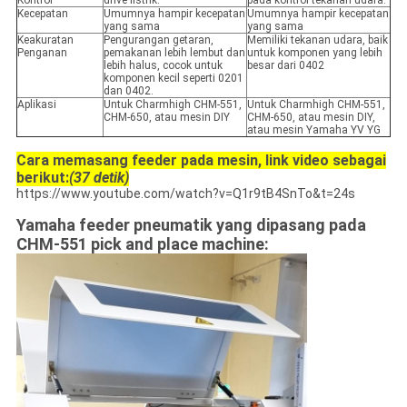
Kontrol
drive listrik.
pada kontrol tekanan udara.
Kecepatan
Umumnya hampir kecepatan
Umumnya hampir kecepatan
yang sama
yang sama
Keakuratan
Pengurangan getaran,
Memiliki tekanan udara, baik
Penganan
pemakanan lebih lembut dan
untuk komponen yang lebih
lebih halus, cocok untuk
besar dari 0402
komponen kecil seperti 0201
dan 0402.
Aplikasi
Untuk Charmhigh CHM-551,
Untuk Charmhigh CHM-551,
CHM-650, atau mesin DIY
CHM-650, atau mesin DIY,
atau mesin Yamaha YV YG
Cara memasang feeder pada mesin, link video sebagai
berikut:
(37 detik)
https://www.youtube.com/watch?v=Q1r9tB4SnTo&t=24s
Yamaha feeder pneumatik yang dipasang pada
CHM-551 pick and place machine: