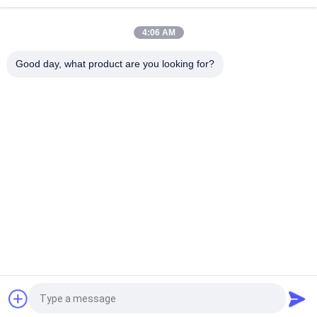
and Place DIY, Mesin SMT Charmhigh
4:06 AM
Fuji NXT Electric SMT Feeder 8/12/16 / 24mm Untuk
Charmhigh CHM-860 861 863 Mesin Pilih dan Tempat
Good day, what product are you looking for?
Bad Request
Semua
TPS Memilih Dan 
Lini Produksi Smt
Menempatkan Mesin
Printer Stensil
Oven Reflow SMT
Pengumpan SMT
Mesin SMT Kecil
SMD Pick And Place 
Jalur Perakitan PCB
Machine
Quote request suatu