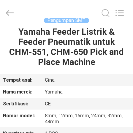
-
2026
CHARMHIGH
TECHNOLOGY
LIMITED.
Pengumpan SMT
All
Rights
Reserved.
Yamaha Feeder Listrik &
RUMAH
Feeder Pneumatik untuk
PRODUK
CHM-551, CHM-650 Pick and
Place Machine
VIDEO
Tempat asal:
Cina
TENTANG
Nama merek:
Yamaha
KAMI
Sertifikasi:
CE
TUR
Nomor model:
8mm, 12mm, 16mm, 24mm, 32mm,
44mm
PABRIK