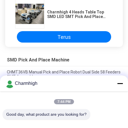
Charmhigh 4 Heads Table Top
SMD LED SMT Pick And Place
Machine
Terus
SMD Pick And Place Machine
CHMT36VB Manual Pick and Place Robot Dual Side 58 Feeders
SMT Assembly
Charmhigh
2 Kepala 58 Pengumpan CHMT48VB Benchtop SMD Pilih dan
Tempatkan Robot All in one Chip Mounter
7:44 PM
Kompak Industri SMD Pick and Place Machine TC06 Chip
Mounter untuk PCB Assembly Line
Good day, what product are you looking for?
Bad Request
Semua