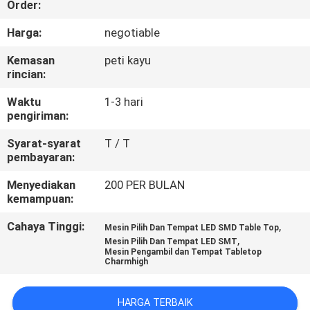
Order:
KONTROL
Harga:
negotiable
KUALITAS
Kemasan
peti kayu
rincian:
HUBUNGI
Waktu
1-3 hari
pengiriman:
KAMI
Syarat-syarat
T / T
pembayaran:
BERITA
Menyediakan
200 PER BULAN
kemampuan:
SHOPPING
Cahaya Tinggi:
,
Mesin Pilih Dan Tempat LED SMD Table Top
ON
,
Mesin Pilih Dan Tempat LED SMT
LINE
Mesin Pengambil dan Tempat Tabletop
Charmhigh
PETA
HARGA TERBAIK