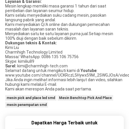
Layanan & Garansi:
Mesin lengkap memiliki masa garansi 1 tahun dari saat
pembelian dan layanan seumur hidup.
Kami selalu menyediakan suku cadang mesin, pasokan
langsung pabrik yang andal.
Kami menyediakan Q/A online dan dukungan pemecahan
masalah dan layanan saran teknis.
Menyediakan satu ke satu layanan purna jual.Setiap mesin
100% diuji dengan baik sebelum dikirim.
Dukungan teknis & Kontak:
Kimi Liu
Charmhigh Technology Limited
Massa/ WhatsApp: 0086 135 106 75756
Skype: kimiliu89
Surel:
kimi@charmhigh-tech.com
Selamat datang untuk mengikuti kami di
Youtube
:
www.youtube.com/channel/UCKRczL5Hywx59M_2SWGJOsA/vide
Jika Anda ingin melihat informasi lebih lanjut dan video, silahkan
hubungi kami melalui E-mail.
Kami akan merespon Anda pada saat pertama.
mesin pick and place led smd
Mesin Benchtop Pick And Place
mesin penempatan smd
Dapatkan Harga Terbaik untuk