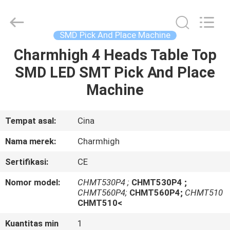
-
2026
CHARMHIGH
TECHNOLOGY
LIMITED.
SMD Pick And Place Machine
All
Rights
Reserved.
Charmhigh 4 Heads Table Top
RUMAH
SMD LED SMT Pick And Place
PRODUK
Machine
VIDEO
Tempat asal:
Cina
Nama merek:
Charmhigh
TENTANG
Sertifikasi:
CE
KAMI
Nomor model:
CHMT530P4 ;
CHMT530P4 ;
CHMT560P4;
CHMT560P4;
CHMT510
TUR
CHMT510<
PABRIK
Kuantitas min
1