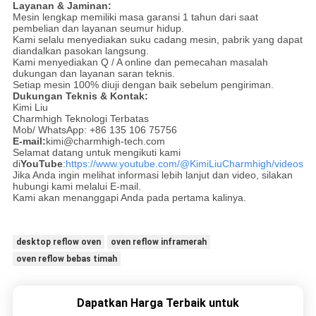
Layanan & Jaminan:
Mesin lengkap memiliki masa garansi 1 tahun dari saat
pembelian dan layanan seumur hidup.
Kami selalu menyediakan suku cadang mesin, pabrik yang dapat
diandalkan pasokan langsung.
Kami menyediakan Q / A online dan pemecahan masalah
dukungan dan layanan saran teknis.
Setiap mesin 100% diuji dengan baik sebelum pengiriman.
Dukungan Teknis & Kontak:
Kimi Liu
Charmhigh Teknologi Terbatas
Mob/ WhatsApp: +86 135 106 75756
E-mail:
kimi@charmhigh-tech.com
Selamat datang untuk mengikuti kami
di
YouTube
:
https://www.youtube.com/@KimiLiuCharmhigh/videos
Jika Anda ingin melihat informasi lebih lanjut dan video, silakan
hubungi kami melalui E-mail.
Kami akan menanggapi Anda pada pertama kalinya.
desktop reflow oven
oven reflow inframerah
oven reflow bebas timah
Dapatkan Harga Terbaik untuk