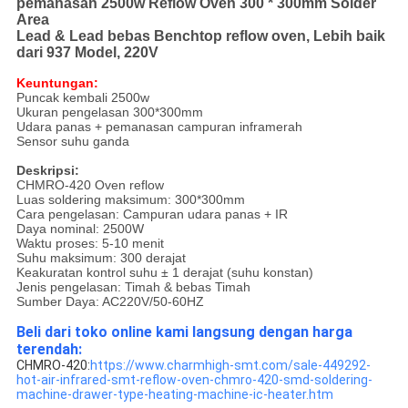
pemanasan 2500w Reflow Oven 300 * 300mm Solder
Area
Lead & Lead bebas Benchtop reflow oven, Lebih baik
dari 937 Model, 220V
Keuntungan:
Puncak kembali 2500w
Ukuran pengelasan 300*300mm
Udara panas + pemanasan campuran inframerah
Sensor suhu ganda
Deskripsi:
CHMRO-420 Oven reflow
Luas soldering maksimum: 300*300mm
Cara pengelasan: Campuran udara panas + IR
Daya nominal: 2500W
Waktu proses: 5-10 menit
Suhu maksimum: 300 derajat
Keakuratan kontrol suhu ± 1 derajat (suhu konstan)
Jenis pengelasan: Timah & bebas Timah
Sumber Daya: AC220V/50-60HZ
Beli dari toko online kami langsung dengan harga
terendah:
CHMRO-420:
https://www.charmhigh-smt.com/sale-449292-
hot-air-infrared-smt-reflow-oven-chmro-420-smd-soldering-
machine-drawer-type-heating-machine-ic-heater.htm