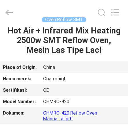
-
2026
CHARMHIGH
TECHNOLOGY
LIMITED.
Oven Reflow SMT
All
Rights
Reserved.
Hot Air + Infrared Mix Heating
RUMAH
2500w SMT Reflow Oven,
PRODUK
Mesin Las Tipe Laci
VIDEO
Place of Origin:
China
Nama merek:
Charmhigh
TENTANG
Sertifikasi:
CE
KAMI
Model Number:
CHMRO-420
TUR
Dokumen:
CHMRO-420 Reflow Oven
Manua...al.pdf
PABRIK