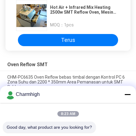
Hot Air + Infrared Mix Heating
2500w SMT Reflow Oven, Mesin
Las Tipe Laci
MOQ：
1pcs
Terus
Oven Reflow SMT
CHM-PC6635 Oven Reflow bebas timbal dengan Kontrol PC 6
Zona Suhu dan 2200 * 350mm Area Pemanasan untuk SMT
Soldering
Charmhigh
CHM-F830 Oven Reflow SMT Vertikal 8 Zona Suhu Mesin
Solder Udara Panas 1400*300mm
8:23 AM
CHM-6635 Oven Reflow 6 Zona Suhu (atas6+bawah6)
2200*350mm Mesin Solder Reflow SMT
Good day, what product are you looking for?