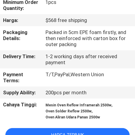
Minimum Order
1pcs
Quantity:
KONTROL
Harga:
$568 free shipping
KUALITAS
Packaging
Packed in 5cm EPE foam firstly, and
Details:
then reinforced with carton box for
HUBUNGI
outer packing
KAMI
Delivery Time:
1-2 working days after received
payment
BERITA
Payment
T/T,PayPal,Western Union
Terms:
SHOPPING
Supply Ability:
200pcs per month
ON
Cahaya Tinggi:
,
Mesin Oven Reflow Inframerah 2500w
LINE
,
Oven Solder Reflow 2500w
Oven Aliran Udara Panas 2500w
PETA