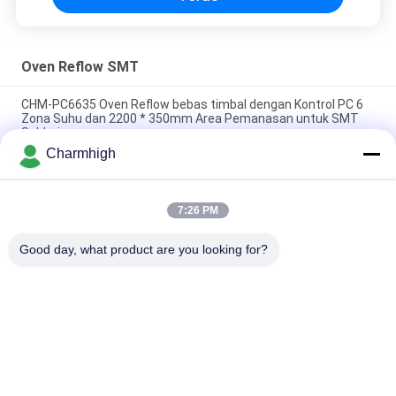
Oven Reflow SMT
CHM-PC6635 Oven Reflow bebas timbal dengan Kontrol PC 6
Zona Suhu dan 2200 * 350mm Area Pemanasan untuk SMT
Soldering
Charmhigh
CHM-F830 Oven Reflow SMT Vertikal 8 Zona Suhu Mesin
Solder Udara Panas 1400*300mm
7:26 PM
CHM-6635 Oven Reflow 6 Zona Suhu (atas6+bawah6)
2200*350mm Mesin Solder Reflow SMT
Good day, what product are you looking for?
Bad Request
Semua
TPS Memilih Dan 
Lini Produksi Smt
Menempatkan Mesin