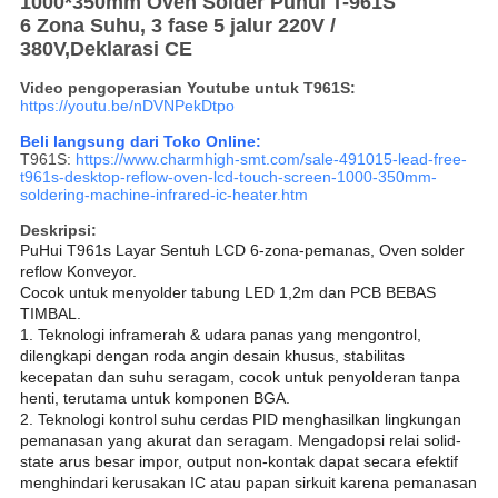
1000*350mm Oven Solder Puhui T-961S
6 Zona Suhu​, 3 fase 5 jalur 220V /
380V,Deklarasi CE
Video pengoperasian Youtube untuk T961S:
https://youtu.be/nDVNPekDtpo
Beli langsung dari Toko Online:
T961S:
https://www.charmhigh-smt.com/sale-491015-lead-free-
t961s-desktop-reflow-oven-lcd-touch-screen-1000-350mm-
soldering-machine-infrared-ic-heater.htm
Deskripsi:
PuHui T961s Layar Sentuh LCD 6-zona-pemanas, Oven solder
reflow Konveyor.
Cocok untuk menyolder tabung LED 1,2m dan PCB BEBAS
TIMBAL.
1. Teknologi inframerah & udara panas yang mengontrol,
dilengkapi dengan roda angin desain khusus, stabilitas
kecepatan dan suhu seragam, cocok untuk penyolderan tanpa
henti, terutama untuk komponen BGA.
2. Teknologi kontrol suhu cerdas PID menghasilkan lingkungan
pemanasan yang akurat dan seragam. Mengadopsi relai solid-
state arus besar impor, output non-kontak dapat secara efektif
menghindari kerusakan IC atau papan sirkuit karena pemanasan