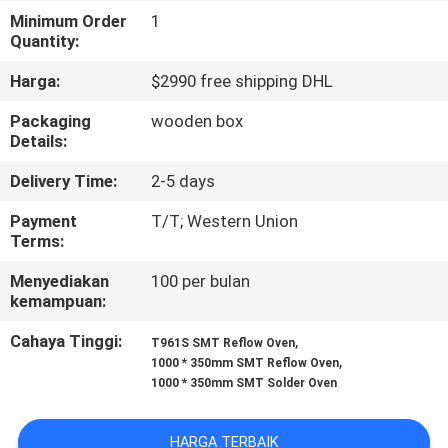
Minimum Order
1
KONTROL
Quantity:
KUALITAS
Harga:
$2990 free shipping DHL
Packaging
wooden box
HUBUNGI
Details:
KAMI
Delivery Time:
2-5 days
Payment
T/T; Western Union
BERITA
Terms:
Menyediakan
100 per bulan
SHOPPING
kemampuan:
ON
Cahaya Tinggi:
,
T961S SMT Reflow Oven
,
1000 * 350mm SMT Reflow Oven
LINE
1000 * 350mm SMT Solder Oven
PETA
HARGA TERBAIK