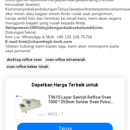
kerusakan buatan)
KamimenyediakandukunganTanyaJawabonlinedanpemecahanmasalahs
Jika mesin atau bagian mesin Anda rusak saat pengiriman,
harap ambil foto dan kirimkan ke email kami, kami akan segera
mengganti bagian yang rusak kepada Anda.
Setiapmesin100%diujidenganbaiksebelumdikirim.
DukunganTeknis:
Kimi Liu: WhatsApp & Mob: +86 135 106 75756
E-mail:kimi@charmhigh-tech.com
Silakan hubungi kami kapan saja, kami akan merespons pada
saat pertama!
desktop reflow oven
oven reflow inframerah
oven reflow bebas timah
Dapatkan Harga Terbaik untuk
T961S Layar Sentuh Reflow Oven
1000 * 350mm Solder Oven Puhui
T-961S, 6 Zona Suhu
MOQ：
1
Terus