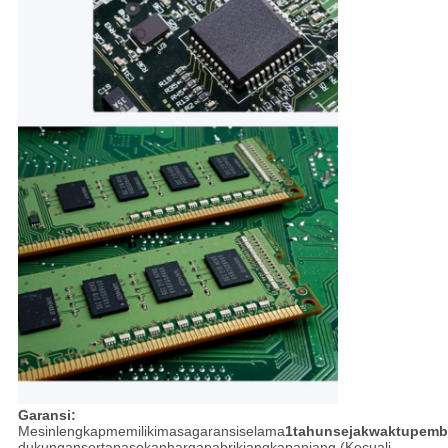
Garansi:
Mesinlengkapmemilikimasagaransiselama
1tahunsejakwaktupemb
dukungansertapasokanhargapabrikjangkapanjang.(Kecuali