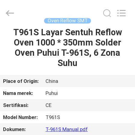
-
2026
CHARMHIGH
TECHNOLOGY
LIMITED.
Oven Reflow SMT
All
Rights
Reserved.
T961S Layar Sentuh Reflow
RUMAH
Oven 1000 * 350mm Solder
PRODUK
Oven Puhui T-961S, 6 Zona
Suhu
VIDEO
Place of Origin:
China
TENTANG
Nama merek:
Puhui
KAMI
Sertifikasi:
CE
TUR
Model Number:
T961S
PABRIK
Dokumen:
T-961S Manual.pdf