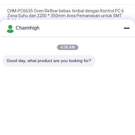
CHM-PC6635 Oven Reflow bebas timbal dengan Kontrol PC 6
Zona Suhu dan 2200 * 350mm Area Pemanasan untuk SMT
Soldering
Charmhigh
CHM-F830 Oven Reflow SMT Vertikal 8 Zona Suhu Mesin
Solder Udara Panas 1400*300mm
4:30 AM
CHM-6635 Oven Reflow 6 Zona Suhu (atas6+bawah6)
2200*350mm Mesin Solder Reflow SMT
Good day, what product are you looking for?
Bad Request
Semua
TPS Memilih Dan 
Lini Produksi Smt
Menempatkan Mesin
Printer Stensil
Oven Reflow SMT
Pengumpan SMT
Mesin SMT Kecil