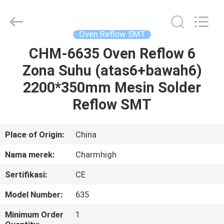
-
2026
CHARMHIGH
TECHNOLOGY
LIMITED.
Oven Reflow SMT
All
Rights
Reserved.
CHM-6635 Oven Reflow 6
RUMAH
Zona Suhu (atas6+bawah6)
PRODUK
2200*350mm Mesin Solder
Reflow SMT
VIDEO
Place of Origin:
China
TENTANG
Nama merek:
Charmhigh
KAMI
Sertifikasi:
CE
TUR
Model Number:
635
PABRIK
Minimum Order
1