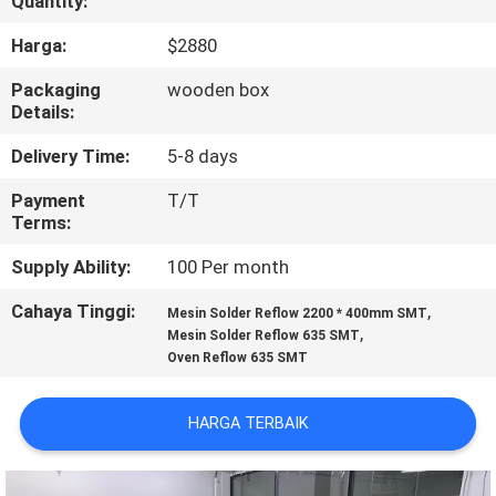
Quantity:
KONTROL
Harga:
$2880
KUALITAS
Packaging
wooden box
Details:
HUBUNGI
Delivery Time:
5-8 days
KAMI
Payment
T/T
Terms:
BERITA
Supply Ability:
100 Per month
Cahaya Tinggi:
,
Mesin Solder Reflow 2200 * 400mm SMT
SHOPPING
,
Mesin Solder Reflow 635 SMT
Oven Reflow 635 SMT
ON
LINE
HARGA TERBAIK
PETA