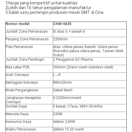
1Harga yang kompetitif untuk kualitas
2Lebih dari 10 tahun pengalaman manufaktur
3.Salah satu pemimpin produsen mesin SMT di Cina
Nomor model.
CHM-6635
Jumlah Zona Pemanasan
Di atas 6 + bawah 6
Panjang Zona Pemanasan
2200mm
Pola Pemanasan
Atas: Udara panas; Bawah: Udara panas
(Konveksi paksa udara panas, Taiwan SAYA
motor)
Jumlah Zona Pendingin
2 Penggemar DC Plasma
Max.Lebar PCB
350mm ((Garis mesh stainless steel)
Arah Conveyor
L→R
Ketinggian konveyor
880±20mm
Mode Pengangkutan
Sabuk Mesh
Jangkauan Kecepatan
0-2200mm/menit
Conveyor
Sumber Daya
5 kawat, 3 fase, 380V 50/60Hz
Memulai Daya
22KW
Konsumsi Daya
Sekitar 3,5KW
Waktu Pemanasan
Sekitar 15-20 menit.