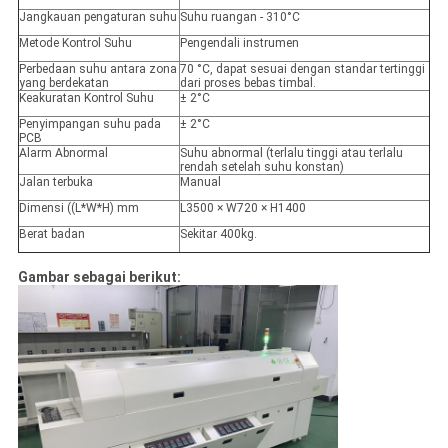
Jangkauan pengaturan suhu
Suhu ruangan - 310°C
Metode Kontrol Suhu
Pengendali instrumen
Perbedaan suhu antara zona
70 °C, dapat sesuai dengan standar tertinggi
yang berdekatan
dari proses bebas timbal.
Keakuratan Kontrol Suhu
± 2°C
Penyimpangan suhu pada
± 2°C
PCB
Alarm Abnormal
Suhu abnormal (terlalu tinggi atau terlalu
rendah setelah suhu konstan)
Jalan terbuka
Manual
Dimensi ((L*W*H) mm
L3500 × W720 × H1400
Berat badan
Sekitar 400kg.
Gambar sebagai berikut: