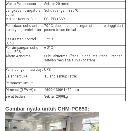
Waktu Pemanasan
Sekitar 20 menit.
Jangkauan pengaturan
Suhu ruangan.-380°C
suhu
Metode Kontrol Suhu
PC+PID+SSR
Perbedaan suhu antara
70 °C, dapat sesuai dengan standar tertinggi dari
zona yang berdekatan
proses bebas timbal.
Keakuratan Kontrol
± 2°C
Suhu
Penyimpangan suhu
± 2°C
pada PCB
Alarm Abnormal
Suhu abnormal ((terlalu tinggi atau terlalu rendah
setelah menjaga suhu konstan)
Perlindungan mati daya
UPS
Jalan terbuka
Tulang sekrup listrik
Parameter Umum
Dimensi ((L*W*H) mm
4600*1300*1470 mm
Berat badan
Sekitar 2000kg
Gambar nyata untuk CHM-PC850: