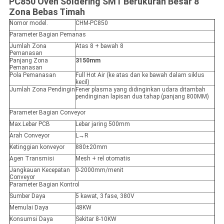
PC850 Oven Soldering SMT Berukuran Besar 8
Zona Bebas Timah
Nomor model.
CHM-PC850
Parameter Bagian Pemanas
Jumlah Zona
Atas 8 + bawah 8
Pemanasan
Panjang Zona
3150mm
Pemanasan
Pola Pemanasan
Full Hot Air (ke atas dan ke bawah dalam siklus
kecil)
Jumlah Zona Pendingin
Fener plasma yang didinginkan udara ditambah
pendinginan lapisan dua tahap (panjang 800MM)
Parameter Bagian Conveyor
Max.Lebar PCB
Lebar jaring 500mm
Arah Conveyor
L→R
Ketinggian konveyor
880±20mm
Agen Transmisi
Mesh + rel otomatis
Jangkauan Kecepatan
0-2000mm/menit
Conveyor
Parameter Bagian Kontrol
Sumber Daya
5 kawat, 3 fase, 380V
Memulai Daya
48KW
Konsumsi Daya
Sekitar 8-10KW