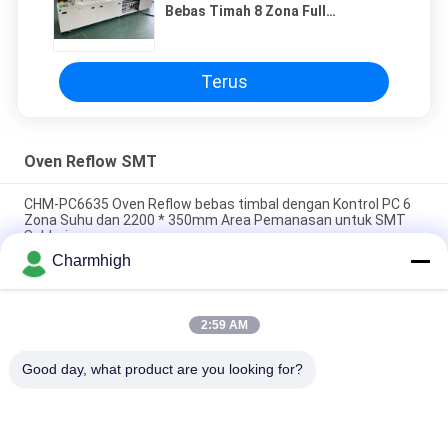
Bebas Timah 8 Zona Full
Automatic Rail + PC Control
3150x500mm
Terus
Oven Reflow SMT
CHM-PC6635 Oven Reflow bebas timbal dengan Kontrol PC 6
Zona Suhu dan 2200 * 350mm Area Pemanasan untuk SMT
Soldering
Charmhigh
CHM-F830 Oven Reflow SMT Vertikal 8 Zona Suhu Mesin
Solder Udara Panas 1400*300mm
2:59 AM
CHM-6635 Oven Reflow 6 Zona Suhu (atas6+bawah6)
2200*350mm Mesin Solder Reflow SMT
Good day, what product are you looking for?
Bad Request
Semua