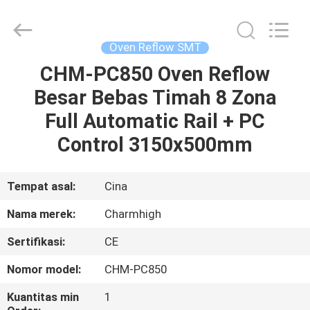
-
2026
CHARMHIGH
TECHNOLOGY
LIMITED.
Oven Reflow SMT
All
Rights
Reserved.
CHM-PC850 Oven Reflow
RUMAH
Besar Bebas Timah 8 Zona
PRODUK
Full Automatic Rail + PC
Control 3150x500mm
VIDEO
Tempat asal:
Cina
TENTANG
Nama merek:
Charmhigh
KAMI
Sertifikasi:
CE
TUR
Nomor model:
CHM-PC850
PABRIK
Kuantitas min
1