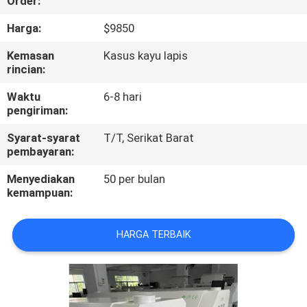
Order:
KONTROL
Harga:
$9850
KUALITAS
Kemasan
Kasus kayu lapis
rincian:
HUBUNGI
Waktu
6-8 hari
pengiriman:
KAMI
Syarat-syarat
T/T, Serikat Barat
pembayaran:
BERITA
Menyediakan
50 per bulan
kemampuan:
SHOPPING
ON
HARGA TERBAIK
LINE
PETA