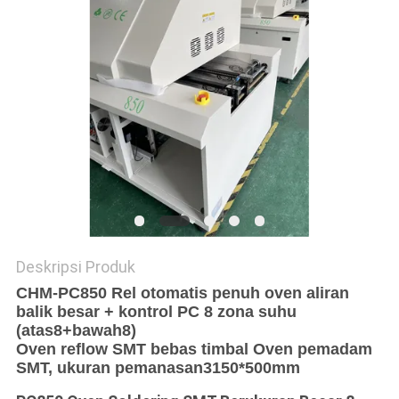
SITUS
KEBIJAKAN
PRIVASI
Deskripsi Produk
CHM-PC850 Rel otomatis penuh oven aliran
balik besar + kontrol PC 8 zona suhu
(atas8+bawah8)
Oven reflow SMT bebas timbal Oven pemadam
SMT, ukuran pemanasan
3150*500mm